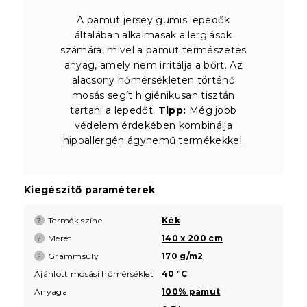
A pamut jersey gumis lepedők
általában alkalmasak allergiások
számára, mivel a pamut természetes
anyag, amely nem irritálja a bőrt. Az
alacsony hőmérsékleten történő
mosás segít higiénikusan tisztán
tartani a lepedőt.
Tipp:
Még jobb
védelem érdekében kombinálja
hipoallergén ágynemű termékekkel.
Kiegészítő paraméterek
Termék színe
Kék
?
Méret
140 x 200 cm
?
Grammsúly
170 g/m2
?
Ajánlott mosási hőmérséklet
40 °C
Anyaga
100% pamut