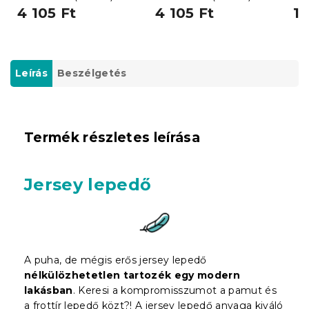
cm
4 105 Ft
4 105 Ft
1 
Leírás
Beszélgetés
Termék részletes leírása
Jersey lepedő
A puha, de mégis erős jersey lepedő
nélkülözhetetlen tartozék egy modern
lakásban
. Keresi a kompromisszumot a pamut és
a frottír lepedő közt?! A jersey lepedő anyaga kiváló