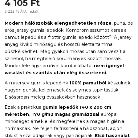
4 105 Ft
3 232 Ft ÁFA nélkül
Egységár:
Modern hálószobák elengedhetetlen része
, puha, de
erős jersey gumis lepedők. Kompromisszumot keres a
pamut lepedő és a frottír gumis lepedő között?! A jersey
anyag kiváló minőségű és hosszú élettartammal
büszkélkedhet. Még gyakori mosás után sem veszít a
színéből, ha megfelelő körülmények között mossák.
Mindenféle ágyneművel kombinálható,
nem igényel
vasalást és szárítás után elég összetenni.
A mi jersey gumis lepedőink
100% pamutból
készülnek,
nagyon puhák, kellemesek és selymes tapintásúak.
Elsősorban meleg évszakokban hasznosak.
Ezek a praktikus
gumis lepedők
140 x 200 cm
méretben, 170 g/m2 magas gramázzsal
európai
minőséget érnek el és megfelelnek a magas higiéniai
normáknak. Ne féljen felfrissíteni a hálószobát, adjon
stílust a szállodájának vagy panziójának.
Első használat