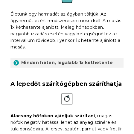
Életünk egy harmadát az ágyban töltjük. Az
ágyneműt ezért rendszeresen mosni kell. A mosás
1x kéthetente ajánlott. Meleg hónapokban,
nagyobb izzadás esetén vagy betegségnél ez az
intervallum rövidebb, ilyenkor 1x hetente ajánlott a
mosás.
Minden héten, legalább 1x kéthetente
A lepedőt szárítógépben száríthatja
Alacsony hőfokon ajánljuk szárítani
, magas
hőfok negatív hatással lehet az anyag színére és
tulajdonságaira. A jersey, szatén, pamut vagy frottír