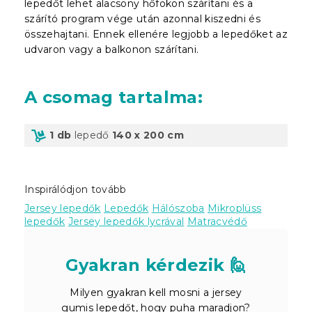
lepedőt lehet alacsony hőfokon szárítani és a
szárító program vége után azonnal kiszedni és
összehajtani. Ennek ellenére legjobb a lepedőket az
udvaron vagy a balkonon szárítani.
A csomag tartalma
:
1 db
lepedő
140 x 200 cm
Inspirálódjon tovább
Jersey lepedők
Lepedők
Hálószoba
Mikroplüss
lepedők
Jersey lepedők lycrával
Matracvédő
Gyakran kérdezik 🙋
Milyen gyakran kell mosni a jersey
gumis lepedőt, hogy puha maradjon?