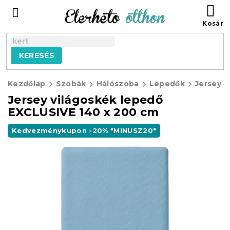
Ugrás
KO
a
fő
tartalomhoz
KERESÉS
Kezdőlap
Szobák
Hálószoba
Lepedők
Jersey E
Jersey világoskék lepedő
EXCLUSIVE 140 x 200 cm
Kedvezménykupon -20% "MINUSZ20"