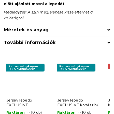
előtt ajánlott mosni a lepedőt.
Megjegyzés: A szín megjelenése kissé eltérhet a
valóságtól.
Méretek és anyag
További információk
Kedvezménykupon
Kedvezménykupon
Ak
-20% "MINUSZ20"
-20% "MINUSZ20"
Jersey lepedő
Jersey lepedő
Jer
EXCLUSIVE
EXCLUSIVE korallszínű
le
mustársárga 140 x 200
140 x 200 cm
Raktáron
(>10 db)
Raktáron
(>10 db)
Ra