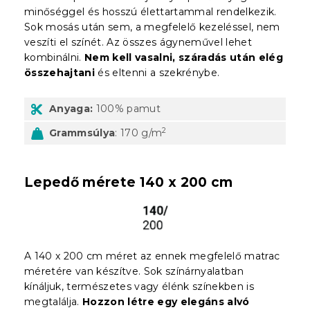
minőséggel és hosszú élettartammal rendelkezik.
Sok mosás után sem, a megfelelő kezeléssel, nem
veszíti el színét. Az összes ágyneművel lehet
kombinálni.
Nem kell vasalni, száradás után elég
összehajtani
és eltenni a szekrénybe.
Anyaga:
100% pamut
2
Grammsúlya
: 170 g/m
Lepedő mérete 140 x 200 cm
A 140 x 200 cm méret az ennek megfelelő matrac
méretére van készítve. Sok színárnyalatban
kínáljuk, természetes vagy élénk színekben is
megtalálja.
Hozzon létre egy elegáns alvó