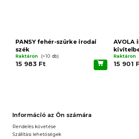
PANSY fehér-szürke irodai
AVOLA i
szék
kivitelb
Raktáron
(>10 db)
Raktáron
15 983 Ft
15 901 
L
á
b
Információ az Ön számára
l
é
Rendelés követése
c
Szállítási lehetőségek