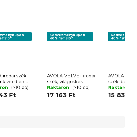
ezménykupon
Kedvezménykupon
Kedvezményk
BTS10"
-10% "BTS10"
-10% "BTS10"
 irodai szék
AVOLA VELVET irodai
AVOLA VELVE
 kivitelben,
szék, világoskék
szék, bordó
e
áron
(>10 db)
Raktáron
(>10 db)
Raktáron
(
43 Ft
17 163 Ft
15 833 F