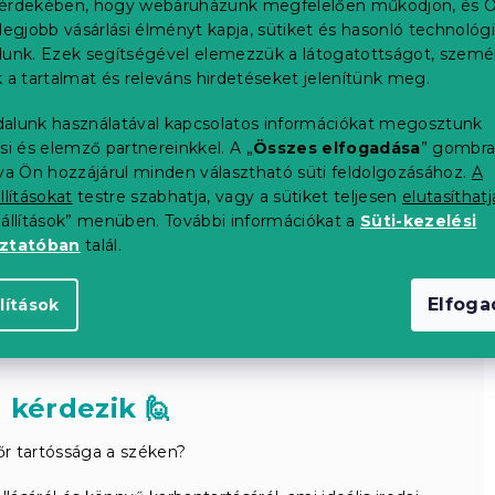
érdekében, hogy webáruházunk megfelelően működjön, és Ö
legjobb vásárlási élményt kapja, sütiket és hasonló technológ
lunk. Ezek segítségével elemezzük a látogatottságot, szemé
 a tartalmat és releváns hirdetéseket jelenítünk meg.
alunk használatával kapcsolatos információkat megosztunk
si és elemző partnereinkkel. A „
Összes elfogadása
” gombr
tva Ön hozzájárul minden választható süti feldolgozásához.
A
llításokat
testre szabhatja, vagy a sütiket teljesen
elutasíthatj
eállítások” menüben. További információkat a
Süti-kezelési
oztatóban
talál.
Elfog
lítások
 kérdezik 🙋
őr tartóssága a széken?