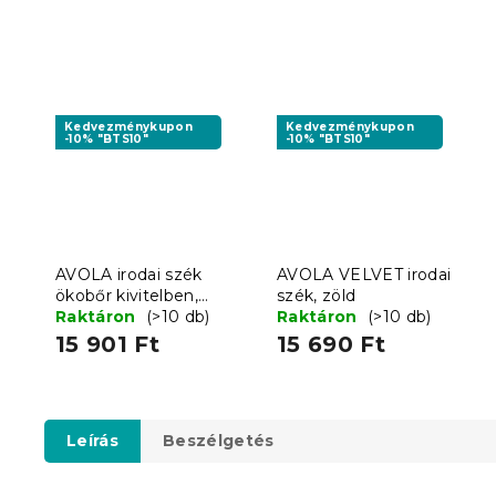
Kedvezménykupon
Kedvezménykupon
-10% "BTS10"
-10% "BTS10"
AVOLA irodai szék
AVOLA VELVET irodai
ökobőr kivitelben,
szék, zöld
szürke-fehér
Raktáron
(>10 db)
Raktáron
(>10 db)
15 901 Ft
15 690 Ft
Leírás
Beszélgetés