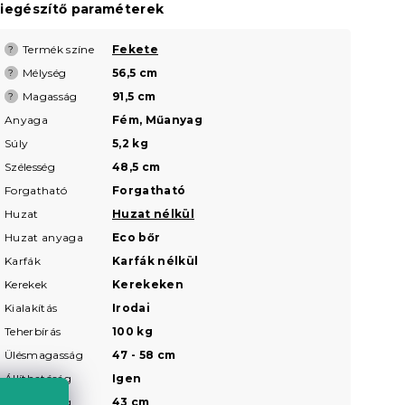
iegészítő paraméterek
Termék színe
Fekete
?
Mélység
56,5 cm
?
Magasság
91,5 cm
?
Anyaga
Fém, Műanyag
Súly
5,2 kg
Szélesség
48,5 cm
Forgatható
Forgatható
Huzat
Huzat nélkül
Huzat anyaga
Eco bőr
Karfák
Karfák nélkül
Kerekek
Kerekeken
Kialakítás
Irodai
Teherbírás
100 kg
Ülésmagasság
47 - 58 cm
Állíthatóság
Igen
Ülésmélység
43 cm