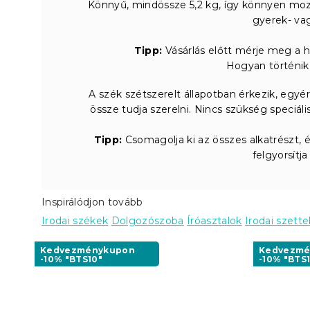
Könnyű, mindössze 5,2 kg, így könnyen mozga
gyerek- vag
Tipp:
Vásárlás előtt mérje meg a h
Hogyan történik
A szék szétszerelt állapotban érkezik, egyé
össze tudja szerelni. Nincs szükség speciál
Tipp:
Csomagolja ki az összes alkatrészt, 
felgyorsítj
Inspirálódjon tovább
Irodai székek
Dolgozószoba
Íróasztalok
Irodai szette
Kedvezménykupon
Kedvezmé
-10% "BTS10"
-10% "BTS