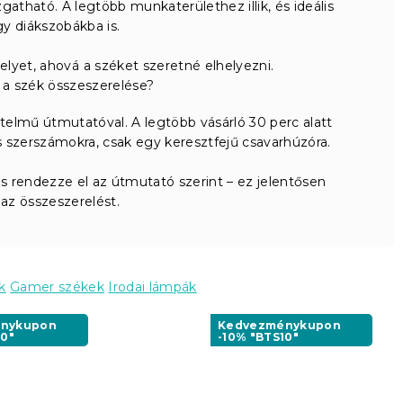
tható. A legtöbb munkaterülethez illik, és ideális
y diákszobákba is.
elyet, ahová a széket szeretné elhelyezni.
 a szék összeszerelése?
rtelmű útmutatóval. A legtöbb vásárló 30 perc alatt
is szerszámokra, csak egy keresztfejű csavarhúzóra.
és rendezze el az útmutató szerint – ez jelentősen
a az összeszerelést.
k
Gamer székek
Irodai lámpák
nykupon
Kedvezménykupon
10"
-10% "BTS10"