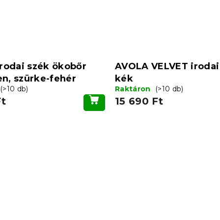
rodai szék ökobőr
AVOLA VELVET irodai
en, szürke-fehér
kék
(>10 db)
Raktáron
(>10 db)
Ft
15 690 Ft