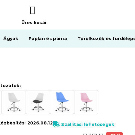
Üres kosár
KOSÁR
Ágyak
Paplan és párna
Törölközők és fürdőlep
ltozatok:
kézbesítés:
2026.08.12
Szállítási lehetőségek