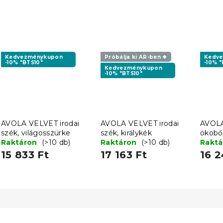
Kedvezménykupon
Próbálja ki AR-ben ❖
Kedv
-10% "BTS10"
-10% "
Kedvezménykupon
-10% "BTS10"
AVOLA VELVET irodai
AVOLA VELVET irodai
AVOLA
szék, világosszürke
szék, királykék
ökobőr
Raktáron
(>10 db)
Raktáron
(>10 db)
szürk
Rakt
15 833 Ft
17 163 Ft
16 2