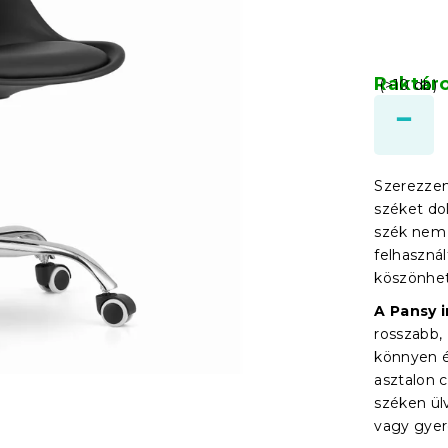
Raktár
(>10 db)
Szerezzen
széket do
szék nem 
felhaszná
köszönhe
A Pansy i
rosszabb,
könnyen é
asztalon c
széken ül
vagy gyer