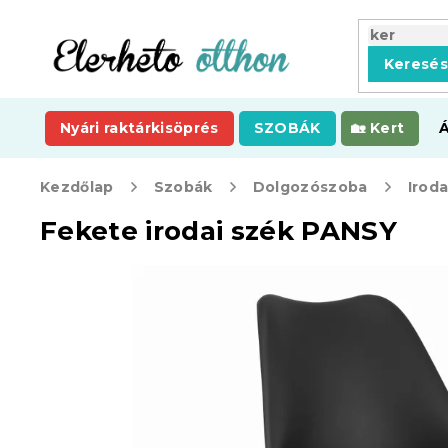
Ugrás
a
fő
Keresé
tartalomhoz
Nyári raktárkisöprés
SZOBÁK
Kert
Kezdőlap
Szobák
Dolgozószoba
Irod
Fekete irodai szék PANSY