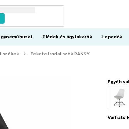
s
Ágyneműhuzat
Plédek és ágytakarók
Lepedők
ai székek
Fekete irodai szék PANSY
Egyéb vá
Várható 