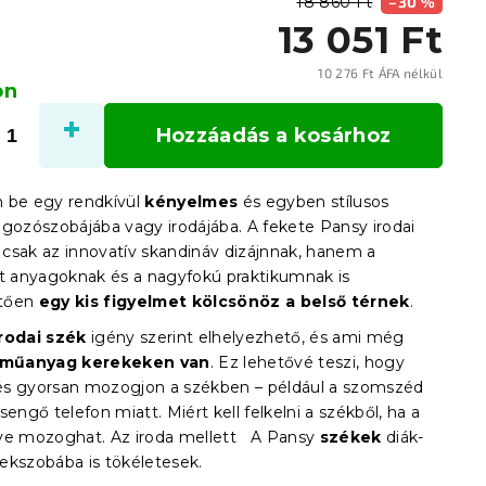
18 860 Ft
–30 %
13 051 Ft
10 276 Ft ÁFA nélkül
on
Egysé
Hozzáadás a kosárhoz
 be egy rendkívül
kényelmes
és egyben stílusos
lgozószobájába vagy irodájába. A fekete Pansy irodai
csak az innovatív skandináv dizájnnak, hanem a
lt anyagoknak és a nagyfokú praktikumnak is
tően
egy kis figyelmet kölcsönöz a belső térnek
.
rodai szék
igény szerint elhelyezhető, és ami még
műanyag kerekeken van
. Ez lehetővé teszi, hogy
s gyorsan mozogjon a székben – például a szomszéd
sengő telefon miatt. Miért kell felkelni a székből, ha a
ve mozoghat. Az iroda mellett
A Pansy
székek
diák-
ekszobába is tökéletesek.