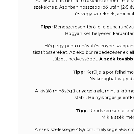
Az eko bőr ismert a foltokkal szembeni ellenál
székekhez. Azonban hosszabb idő után (2-5 év
és vegyszereknek, ami prakt
Tipp:
Rendszeresen törölje le puha ruhával
Hogyan kell helyesen karbantart
Elég egy puha ruhával és enyhe szappannal
tisztítószereket. Az eko bőr repedezésének el
túlzott nedvességet.
A szék tovább
Tipp:
Kerülje a por felhalmo
Nyikoroghat vagy de
A kiváló minőségű anyagoknak, mint a krómo
stabil. Ha nyikorgás jelentk
Tipp:
Rendszeresen ellenő
Mik a szék mére
A szék szélessége 48,5 cm, mélysége 56,5 cm,