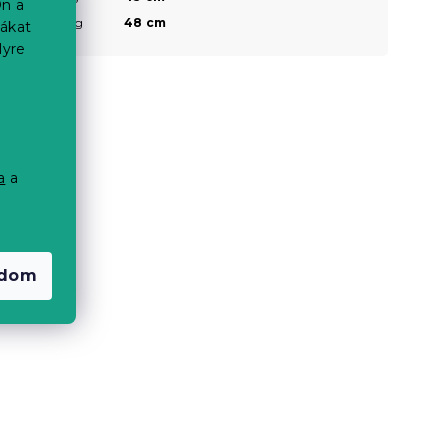
n a
Ülésszélesség
48 cm
iákat
lyre
a
a
a
adom