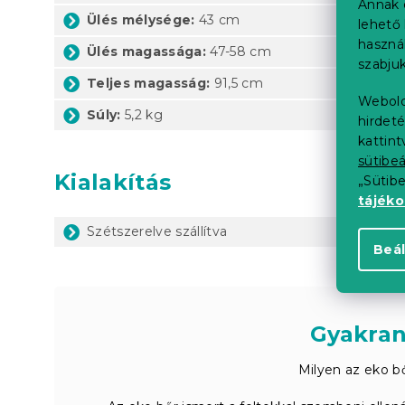
Annak 
Ülés mélysége:
43 cm
lehető 
haszná
Ülés magassága:
47-58 cm
szabjuk
Teljes magasság:
91,5 cm
Webold
Súly:
5,2 kg
hirdeté
kattin
sütibeá
Kialakítás
„Sütib
tájék
Szétszerelve szállítva
Beál
Gyakran
Milyen az eko b