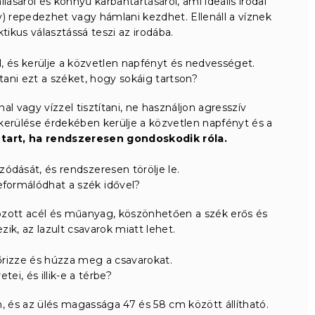
lásáról és könnyű karbantartásáról, ami ideális irodai
) repedezhet vagy hámlani kezdhet. Ellenáll a víznek
ikus választássá teszi az irodába.
, és kerülje a közvetlen napfényt és nedvességet.
ani ezt a széket, hogy sokáig tartson?
 vagy vízzel tisztítani, ne használjon agresszív
kerülése érdekében kerülje a közvetlen napfényt és a
 tart, ha rendszeresen gondoskodik róla.
zódását, és rendszeresen törölje le.
formálódhat a szék idővel?
zott acél és műanyag, köszönhetően a szék erős és
ezik, az lazult csavarok miatt lehet.
rizze és húzza meg a csavarokat.
tei, és illik-e a térbe?
 és az ülés magassága 47 és 58 cm között állítható.