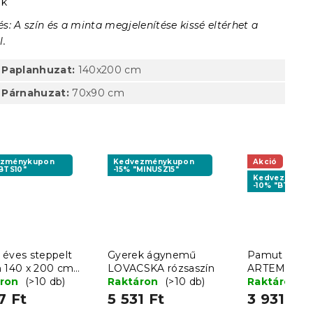
ik
s: A szín és a minta megjelenítése kissé eltérhet a
l.
Paplanhuzat:
140x200 cm
Párnahuzat:
70x90 cm
ezménykupon
Kedvezménykupon
Akció
BTS10"
-15% "MINUSZ15"
Kedvezményk
-10% "BTS10"
 éves steppelt
Gyerek ágynemű
Pamut ágy
n 140 x 200 cm
LOVACSKA rózsaszín
ARTEMIS rózs
val 70 x 90 cm
áron
(>10 db)
Raktáron
(>10 db)
Raktáron
(
C
7 Ft
5 531 Ft
3 931 Ft