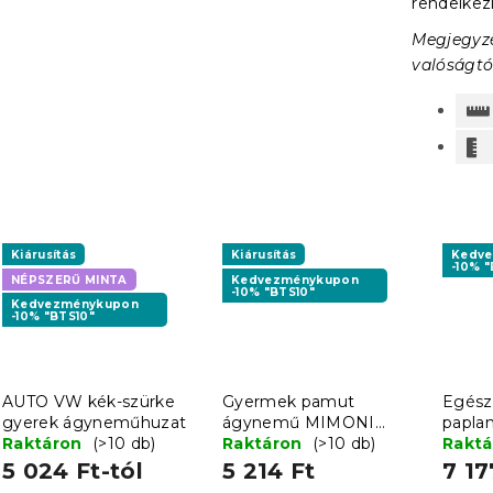
rendelkez
Megjegyzé
valóságtó
Kiárusítás
Kiárusítás
Kedv
-10% "
NÉPSZERŰ MINTA
Kedvezménykupon
-10% "BTS10"
Kedvezménykupon
-10% "BTS10"
AUTO VW kék-szürke
Gyermek pamut
Egész
gyerek ágyneműhuzat
ágynemű MIMONI
papla
Raktáron
(>10 db)
SKATE CREW kék
Raktáron
(>10 db)
párná
Rakt
BASI
5 024 Ft-tól
5 214 Ft
7 17