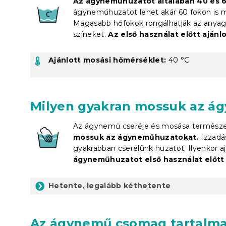
Az ágyneműhuzatot általában 40 és 60
ágyneműhuzatot lehet akár 60 fokon is m
Magasabb hőfokok rongálhatják az anyag s
színeket.
Az első használat előtt aján
Ajánlott mosási hőmérséklet:
40 °C
Milyen gyakran mossuk az á
Az ágynemű cseréje és mosása természe
mossuk az ágyneműhuzatokat.
Izzadá
gyakrabban cserélünk huzatot. Ilyenkor aj
ágyneműhuzatot első használat előtt 
Hetente, legalább kéthetente
Az ágynemű csomag
tartalma