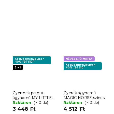
Kedvezménykupon
NÉPSZERŰ MINTA
-10% "BTS10"
Kedvezménykupon
3 + 1
-10% "BTS10"
Gyermek pamut
Gyerek ágynemű
ágynemű MY LITTLE
MAGIC HORSE színes
PONY STARS fehér
Raktáron
(>10 db)
Raktáron
(>10 db)
3 448 Ft
4 512 Ft