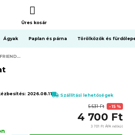
Üres kosár
KOSÁR
Ágyak
Paplan és párna
Törölközők és fürdőlep
MY LITTLE PONY FRIENDSHIP rózsaszín gyerek ágyneműhuzat
at
kézbesítés:
2026.08.11
Szállítási lehetőségek
5 531 Ft
–15 %
4 700 Ft
3 701 Ft ÁFA nélkül
on
Egysé