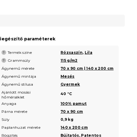
iegészítő paraméterek
Termék színe
Rózsaszín
,
Lila
?
Grammsúly
115 g/m2
?
Ágynemű mérete
70 x 90 cm | 140 x 200 cm
Ágynemű mintája
Mesés
Ágynemű stílusa
Gyermek
Ajánlott mosási
40 °C
hőmérséklet
Anyaga
100% pamut
Párna mérete
70 x 90 cm
Súly
0,9 kg
Paplanhuzat mérete
140 x 200 cm
Rögzítés
Bújtatós
,
Patentos