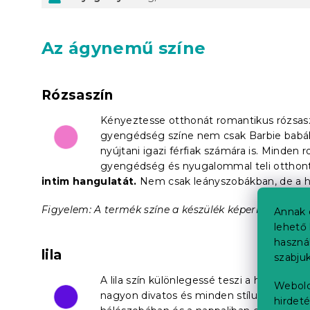
Az ágynemű színe
Rózsaszín
Kényeztesse otthonát romantikus rózsasz
gyengédség színe nem csak
Barbie babá
nyújtani igazi férfiak számára is. Minden 
gyengédség és nyugalommal teli otthon
intim hangulatát.
Nem csak leányszobákban, de a há
Figyelem: A termék színe a készülék képernyőjén kiss
Annak 
lehető 
haszná
lila
szabjuk
A lila szín különlegessé teszi a helyiséget 
Webold
nagyon divatos és minden stílushoz adapt
hirdeté