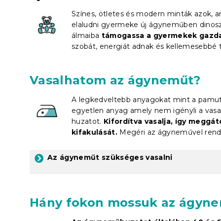
Színes, ötletes és modern minták azok,
elaludni gyermeke új ágyneműben dinosza
álmaiba
támogassa a gyermekek gazda
szobát, energiát adnak és kellemesebbé t
Vasalhatom az ágyneműt?
A legkedveltebb anyagokat mint a pamut
egyetlen anyag amely nem igényli a vasal
huzatot.
Kifordítva vasalja, így meggá
kifakulását.
Megéri az ágyneművel rend
Az ágyneműt szükséges vasalni
Hány fokon mossuk az ágyn