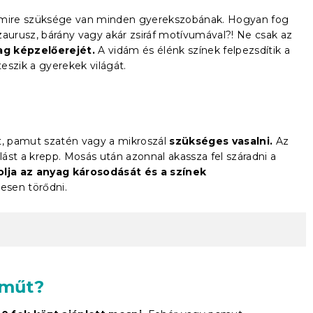
 amire szüksége van minden gyerekszobának. Hogyan fog
urusz, bárány vagy akár zsiráf motívumával?! Ne csak az
g képzelőerejét.
A vidám és élénk színek felpezsdítik a
eszik a gyerekek világát.
, pamut szatén vagy a mikroszál
szükséges vasalni.
Az
ást a krepp. Mosás után azonnal akassza fel száradni a
tolja az anyag károsodását és a színek
esen törődni.
eműt?