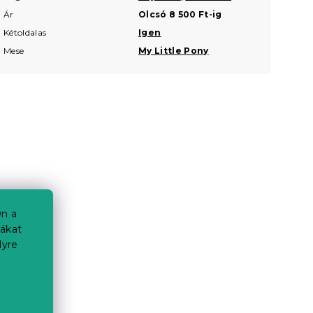
Ár
Olcsó 8 500 Ft-ig
Kétoldalas
Igen
Mese
My Little Pony
n a
iákat
lyre
a