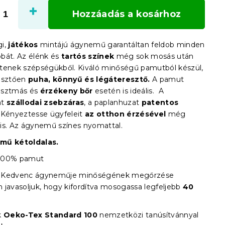
Hozzáadás a kosárhoz
i,
játékos
mintájú ágynemű garantáltan feldob minden
bát. Az élénk és
tartós színek
még sok mosás után
tenek szépségükből. Kiváló minőségű pamutból készül,
esztően
puha, könnyű és légáteresztő.
A pamut
 asztmás és
érzékeny bőr
esetén is ideális. A
at
szállodai zsebzáras
, a paplanhuzat
patentos
. Kényeztesse ügyfeleit
az otthon érzésével
még
is. Az ágynemű színes nyomattal.
mű kétoldalas.
100% pamut
Kedvenc ágyneműje minőségének megőrzése
 javasoljuk, hogy kifordítva mosogassa legfeljebb
40
k
Oeko-Tex Standard 100
nemzetközi tanúsítvánnyal