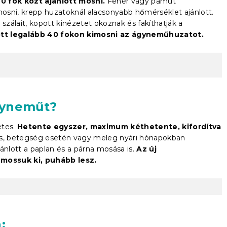
 fok közt ajánlott mosni.
Fehér vagy pamut
osni, krepp huzatoknál alacsonyabb hőmérséklet ajánlott.
zálait, kopott kinézetet okoznak és fakíthatják a
lott legalább 40 fokon kimosni az ágyneműhuzatot.
gyneműt?
tes.
Hetente egyszer, maximum kéthetente, kifordítva
s, betegség esetén vagy meleg nyári hónapokban
ánlott a paplan és a párna mosása is.
Az új
mossuk ki, puhább lesz.
: