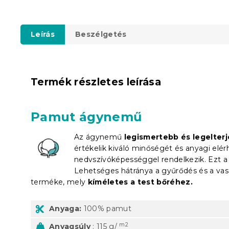
Leírás
Beszélgetés
Termék részletes leírása
Pamut ágynemű
Az ágynemű
legismertebb és legelter
értékelik kiváló minőségét és anyagi elé
nedvszívóképességgel rendelkezik. Ezt a tu
Lehetséges hátránya a gyűrődés és a va
terméke, mely
kíméletes a test bőréhez.
Anyaga:
100% pamut
m2
Anyagsúly
: 115 g/