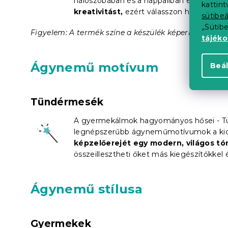
hálószobában és a nappaliban egyaránt h
kattin
kreativitást,
ezért válasszon hálószobájá
sütibeá
„Sütib
Figyelem: A termék színe a készülék képernyőjén kiss
tájék
Ágynemű motívum
Beál
Tündérmesék
A gyermekálmok hagyományos hősei - Tü
legnépszerűbb ágyneműmotívumok a kics
képzelőerejét egy modern, világos 
összeillesztheti őket más kiegészítőkkel é
Ágynemű stílusa
Gyermekek