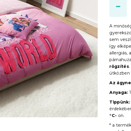
A minőség
gyerekszo
sem veszí
így elkép
allergiás,
párnahuz
rögzítés
útközben 
Az ágyne
Anyaga:
Tippünk:
érdekében
°C-
on.
* a termé