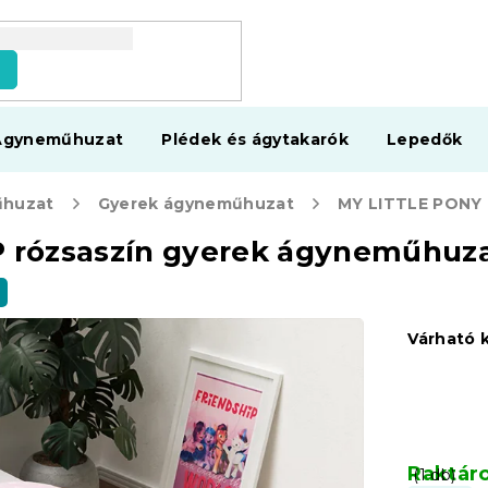
s
Ágyneműhuzat
Plédek és ágytakarók
Lepedők
huzat
Gyerek ágyneműhuzat
 rózsaszín gyerek ágyneműhuz
Várható 
Raktár
(1 db)