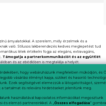
ínű árnyalatokkal. A szerelem, mély érzelmek és a
knak való. Stílusos lakberendezés kedves meglepetést tud
romantikus lélek értékelni fogja az elegáns, extravagáns,
t.
Támogatja a partnerkommunikációt és az együttlét
lóban és az ebédlőben is megtalálja a helyét.
é eltérhet a tényleges terméktől.
érdekében, hogy webáruházunk megfelelően működjön, és Ö
legjobb vásárlási élményt kapja, sütiket és hasonló technológ
lunk. Ezek segítségével elemezzük a látogatottságot, szemé
 a tartalmat és releváns hirdetéseket jelenítünk meg.
és élénkíti a belső teret. A misztikus és spirituális szín
alunk használatával kapcsolatos információkat megosztunk
álható. A lila fehér vagy barna modern kombinációja a
si és elemző partnereinkkel. A „
Összes elfogadása
” gombr