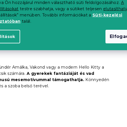
asználható.
Támogatja az alkotóerőt és a
tva Ön hozzájárul minden választható süti feldolgozásához.
A
ba világosabb árnyalatokat finom kiegészítőkkel.
llításokat
testre szabhatja, vagy a sütiket teljesen
elutasíthatj
eállítások” menüben. További információkat a
Süti-kezelési
é eltérhet a tényleges terméktől.
oztatóban
talál.
Elfog
lítások
ndér Amálka, Vakond vagy a modern Hello Kitty a
ik számára.
A gyerekek fantáziáját és vad
tónusú mesemotívummal támogathatja.
Könnyedén
s a szoba belső terével.