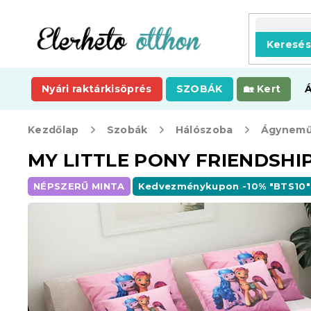
Ugrás
a
fő
Keresé
tartalomhoz
Nyári raktárkisöprés
SZOBÁK
Kert
Kezdőlap
Szobák
Hálószoba
Ágynemű
MY LITTLE PONY FRIENDSHIP
NÉPSZERŰ MINTA
Kedvezménykupon -10% "BTS10"