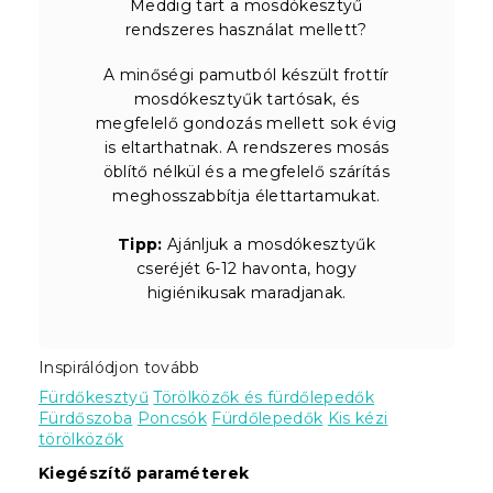
Meddig tart a mosdókesztyű
rendszeres használat mellett?
A minőségi pamutból készült frottír
mosdókesztyűk tartósak, és
megfelelő gondozás mellett sok évig
is eltarthatnak. A rendszeres mosás
öblítő nélkül és a megfelelő szárítás
meghosszabbítja élettartamukat.
Tipp:
Ajánljuk a mosdókesztyűk
cseréjét 6-12 havonta, hogy
higiénikusak maradjanak.
Inspirálódjon tovább
Fürdőkesztyű
Törölközők és fürdőlepedők
Fürdőszoba
Poncsók
Fürdőlepedők
Kis kézi
törölközők
Kiegészítő paraméterek