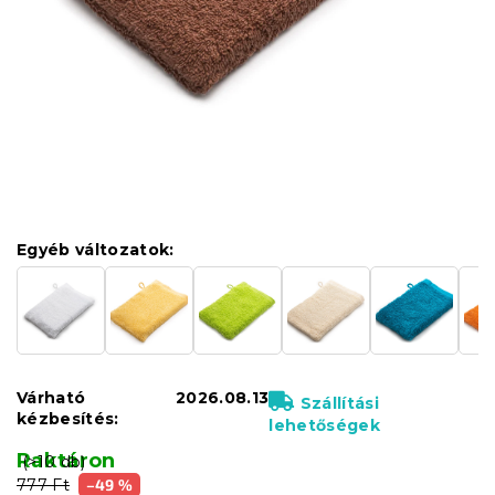
Egyéb változatok:
Várható
2026.08.13
Szállítási
kézbesítés:
lehetőségek
Raktáron
(>10 db)
777 Ft
–49 %