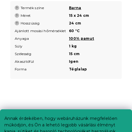
Termék színe
Barna
?
Méret
15 x 24 cm
?
Hosszúság
24 cm
?
Ajánlott mosási hőmérséklet
60 °C
Anyaga
100% pamut
Súly
1 kg
Szélesség
15 cm
Akasztófül
Igen
Forma
Téglalap
L
á
b
Annak érdekében, hogy webáruházunk megfelelően
Információ az Ön számára
l
működjön, és Ön a lehető legjobb vásárlási élményt
é
Rendelés követése
kapja, sütiket és hasonló technológiákat használunk.