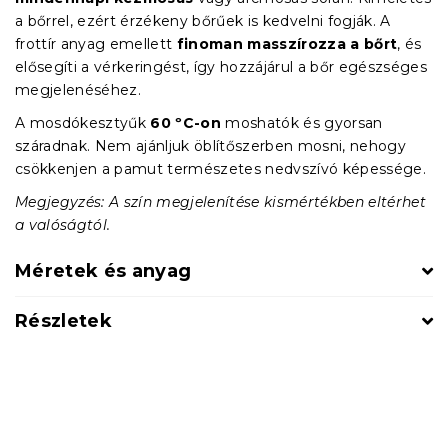
a bőrrel, ezért érzékeny bőrűek is kedvelni fogják. A
frottír anyag emellett
finoman masszírozza a bőrt
, és
elősegíti a vérkeringést, így hozzájárul a bőr egészséges
megjelenéséhez.
A mosdókesztyűk
60 ºC-on
moshatók és gyorsan
száradnak. Nem ajánljuk öblítőszerben mosni, nehogy
csökkenjen a pamut természetes nedvszívó képessége.
Megjegyzés: A szín megjelenítése kismértékben eltérhet
a valóságtól.
Méretek és anyag
Részletek