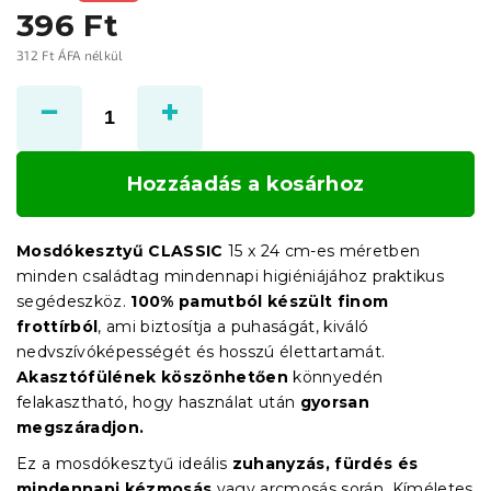
396 Ft
312 Ft ÁFA nélkül
Egységár:
Hozzáadás a kosárhoz
Mosdókesztyű CLASSIC
15 x 24 cm-es méretben
minden családtag mindennapi higiéniájához praktikus
segédeszköz.
100% pamutból készült finom
frottírból
, ami biztosítja a puhaságát, kiváló
nedvszívóképességét és hosszú élettartamát.
Akasztófülének köszönhetően
könnyedén
felakasztható, hogy használat után
gyorsan
megszáradjon.
Ez a mosdókesztyű ideális
zuhanyzás, fürdés és
mindennapi kézmosás
vagy arcmosás során. Kíméletes