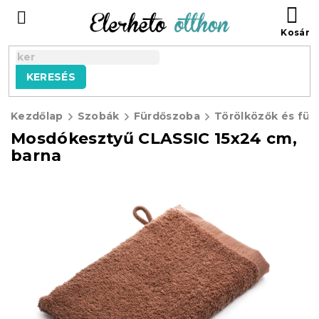
Ugrás
KO
a
fő
tartalomhoz
KERESÉS
Kezdőlap
Szobák
Fürdőszoba
Törölközők és für
Mosdókesztyű CLASSIC 15x24 cm,
barna