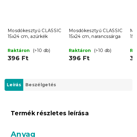
Mosdókesztyű CLASSIC
Mosdókesztyű CLASSIC
Mo
15x24 cm, azúrkék
15x24 cm, narancssárga
15
Raktáron
(>10 db)
Raktáron
(>10 db)
Ra
396 Ft
396 Ft
39
Leírás
Beszélgetés
Termék részletes leírása
Anyag