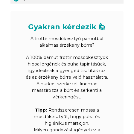
Gyakran kérdezik 🙋
A frottír mosdókesztyű pamutból
alkalmas érzékeny bőrre?
A 100% pamut frottír mosdókesztyűk
hipoallergének és puha tapintásúak,
így ideálisak a gyengéd tisztításhoz
és az érzékeny bőrre való használatra.
A hurkos szerkezet finoman
masszírozza a bőrt és serkenti a
vérkeringést.
Tipp:
Rendszeresen mossa a
mosdókesztyűt, hogy puha és
higiénikus maradjon.
Milyen gondozást igényel ez a