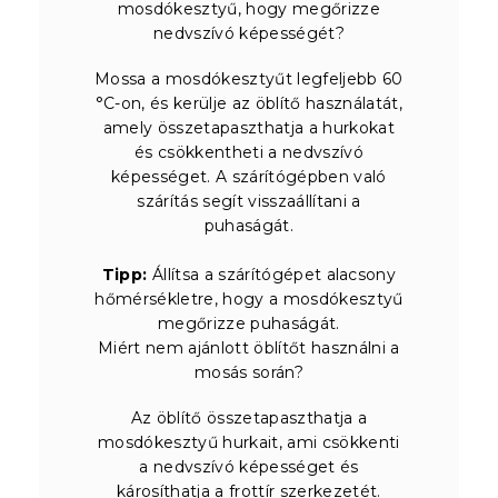
mosdókesztyű, hogy megőrizze
nedvszívó képességét?
Mossa a mosdókesztyűt legfeljebb 60
°C-on, és kerülje az öblítő használatát,
amely összetapaszthatja a hurkokat
és csökkentheti a nedvszívó
képességet. A szárítógépben való
szárítás segít visszaállítani a
puhaságát.
Tipp:
Állítsa a szárítógépet alacsony
hőmérsékletre, hogy a mosdókesztyű
megőrizze puhaságát.
Miért nem ajánlott öblítőt használni a
mosás során?
Az öblítő összetapaszthatja a
mosdókesztyű hurkait, ami csökkenti
a nedvszívó képességet és
károsíthatja a frottír szerkezetét.