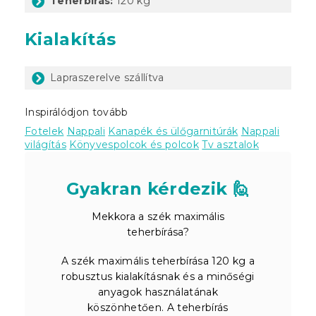
Teherbírás:
120 kg
Kialakítás
Lapraszerelve szállítva
Inspirálódjon tovább
Fotelek
Nappali
Kanapék és ülőgarnitúrák
Nappali
világítás
Könyvespolcok és polcok
Tv asztalok
Gyakran kérdezik 🙋
Mekkora a szék maximális
teherbírása?
A szék maximális teherbírása 120 kg a
robusztus kialakításnak és a minőségi
anyagok használatának
köszönhetően. A teherbírás