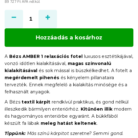
89 727 Ft ÁFA nélkül
Egységár:
Hozzáadás a kosárhoz
A
Bézs AMBER 1 relaxációs fotel
luxusos esztétikájával,
vonzó időtlen kialakításával,
magas színvonalú
kialakításával
és sok mással is büszkélkedhet. A fotelt a
megérdemelt pihenés
és kényelem pillanataira
tervezték. Ennek megfelelő a kialakítás minősége és a
felhasznált anyagok.
A Bézs
textil kárpit
rendkívül praktikus, és gond nélkül
illeszkedik bármilyen enteriőrhöz.
Kitűnően illik
modern
és hagyományos enteriőrbe egyaránt. A bükkfából
készült fa lábak
meleg hatást keltenek
.
Tippünk:
Más színű kárpitot szeretne? Semmi gond.