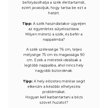
befolyásolhatja a szék élettartamát,
ezért javasoljuk, hogy tartsa be ezt a
határt.
Tipp:
A szék használatakor ügyeljen
az egyenletes súlyelosztásra.
Milyen méretű a szék, és befér a
nappalimba?
A szék szélessége 76 cm, teljes
mélysége 75 cm és magassága 90
cm. Ezek a méretek ideálisak a
legtöbb nappaliba, ahol nincs hely
nagyobb bútoroknak.
Tipp:
A hely előzetes mérése segít
elkerülni a későbbi elhelyezési
problémákat.
Hogyan kell karbantartani a bézs
szövet huzatot?