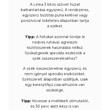
A Linea 3 bézs szövet huzat
karbantartása egyszerű. A rendszeres,
egyszerű tisztítás puha kefével vagy
porszívóval tökéletes állapotban tartja
a széket.
Tipp:
A foltokat azonnal törölje le
nedves ruhával, agresszív
tisztítószerek használata nélkül.
Szükségesek speciális eszközök a
szék összeszereléséhez?
A szék összeszerelése egyszerű, és
nem igényel speciális eszközöket.
Szétszerelt állapotban szállítjuk, csak
egy keresztfejű csavarhúzóra van
szüksége.
Tipp:
Kövesse a mellékelt útmutatót,
és 30 perc alatt kész is van.