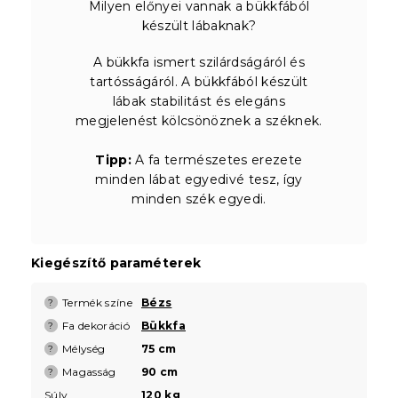
Milyen előnyei vannak a bükkfából
készült lábaknak?
A bükkfa ismert szilárdságáról és
tartósságáról. A bükkfából készült
lábak stabilitást és elegáns
megjelenést kölcsönöznek a széknek.
Tipp:
A fa természetes erezete
minden lábat egyedivé tesz, így
minden szék egyedi.
Kiegészítő paraméterek
Termék színe
Bézs
?
Fa dekoráció
Bükkfa
?
Mélység
75 cm
?
Magasság
90 cm
?
Súly
120 kg