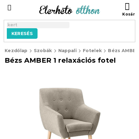
Ugrás
KO
a
fő
tartalomhoz
KERESÉS
Kezdőlap
Szobák
Nappali
Fotelek
Bézs AMBER 1
Bézs AMBER 1 relaxációs fotel