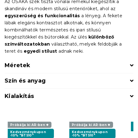
Az OSAKA szék tiszta vonalai remekül kiegészítik a
skandináv és modern stílusú enteriőröket, ahol az
egyszerűség és funkcionalitás
a lényeg. A fekete
lábak elegáns kontrasztot alkotnak, és könnyen
kombinálhatók természetes és ipari stílusú
kiegészítőkkel és bútorokkal. Az ülés
különböző
színváltozatokban
választható, melyek feldobják a
teret és
egyedi stílust
adnak neki.
Méretek
Szín és anyag
Kialakítás
Próbálja ki AR-ben ❖
Próbálja ki AR-ben ❖
K
-1
Kedvezménykupon
Kedvezménykupon
-10% "BTS10"
-10% "BTS10"