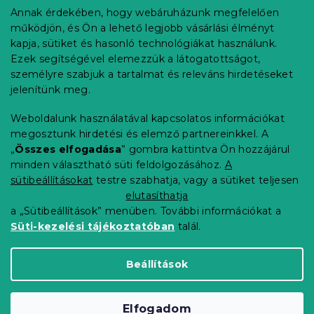
b
Annak érdekében, hogy webáruházunk megfelelően
Információ az Ön számára
l
működjön, és Ön a lehető legjobb vásárlási élményt
é
Rendelés követése
kapja, sütiket és hasonló technológiákat használunk.
c
Ezek segítségével elemezzük a látogatottságot,
Szállítási lehetőségek
személyre szabjuk a tartalmat és releváns hirdetéseket
Fizetési lehetőségek
jelenítünk meg.
Reklamáció és áruvisszaküldés
Elérhetőség
Weboldalunk használatával kapcsolatos információkat
Általános szerződési feltételek
megosztunk hirdetési és elemző partnereinkkel. A
Adatvédelmi nyilatkozat
„
Összes elfogadása
” gombra kattintva Ön hozzájárul
minden választható süti feldolgozásához.
A
Blog
sütibeállításokat
testre szabhatja, vagy a sütiket teljesen
Partnereinknek
elutasíthatja
a „Sütibeállítások” menüben. További információkat a
Süti-kezelési tájékoztatóban
talál.
Shoptet Premium készítette
Beállítások
Copyright 2026
Elerheto otthon
. Minden jog
Elfogadom
fenntartva.
Süti beállítások szerkesztése