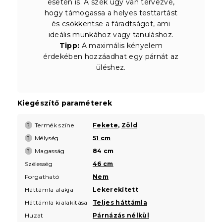
esetén is. A szék úgy van tervezve,
hogy támogassa a helyes testtartást
és csökkentse a fáradtságot, ami
ideális munkához vagy tanuláshoz.
Tipp:
A maximális kényelem
érdekében hozzáadhat egy párnát az
üléshez.
Kiegészítő paraméterek
Termék színe
Fekete
,
Zöld
?
Mélység
51 cm
?
Magasság
84 cm
?
Szélesség
46 cm
Forgatható
Nem
Háttámla alakja
Lekerekített
Háttámla kialakítása
Teljes háttámla
Huzat
Párnázás nélkül