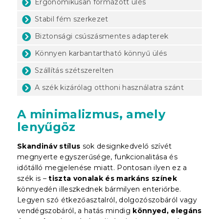
Ergonomikusan formázott ülés
Stabil fém szerkezet
Biztonsági csúszásmentes adapterek
Könnyen karbantartható könnyű ülés
Szállítás szétszerelten
A szék kizárólag otthoni használatra szánt
A minimalizmus, amely
lenyűgöz
Skandináv stílus
sok designkedvelő szívét
megnyerte egyszerűsége, funkcionalitása és
időtálló megjelenése miatt. Pontosan ilyen ez a
szék is –
tiszta vonalak és markáns színek
könnyedén illeszkednek bármilyen enteriőrbe.
Legyen szó étkezőasztalról, dolgozószobáról vagy
vendégszobáról, a hatás mindig
könnyed, elegáns