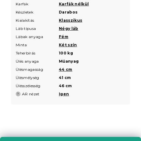
Karfák
Karfák nélkül
Készletek
Darabos
Kialakítás
Klasszikus
Láb típusa
Négy láb
Lábak anyaga
Fém
Minta
Két szín
Teherbírás
100 kg
Ülés anyaga
Műanyag
Ülésmagasság
44 cm
Ülésmélység
41 cm
Ülésszélesség
46 cm
AR nézet
Igen
?
L
á