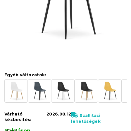
Egyéb változatok:
Várható
2026.08.12
Szállítási
kézbesítés:
lehetőségek
Raktáron
(5 db)