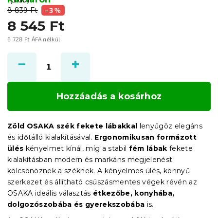
8 839 Ft
–3 %
8 545 Ft
6 728 Ft ÁFA nélkül
Egységár:
Hozzáadás a kosárhoz
Zöld OSAKA szék fekete lábakkal
lenyűgöz elegáns
és időtálló kialakításával.
Ergonomikusan formázott
ülés
kényelmet kínál, míg a stabil
fém lábak
fekete
kialakításban modern és markáns megjelenést
kölcsönöznek a széknek. A kényelmes ülés, könnyű
szerkezet és állítható csúszásmentes végek révén az
OSAKA ideális választás
étkezőbe, konyhába,
dolgozószobába és gyerekszobába
is.