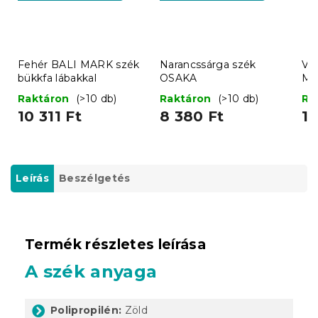
Fehér BALI MARK szék
Narancssárga szék
Vi
bükkfa lábakkal
OSAKA
MA
láb
Raktáron
(>10 db)
Raktáron
(>10 db)
Ra
10 311 Ft
8 380 Ft
10
Leírás
Beszélgetés
Termék részletes leírása
A szék anyaga
Polipropilén:
Zöld