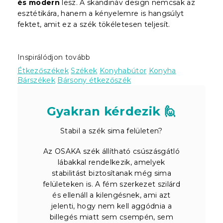
és modern
lesz. A skandináv design nemcsak az
esztétikára, hanem a kényelemre is hangsúlyt
fektet, amit ez a szék tökéletesen teljesít.
Inspirálódjon tovább
Étkezőszékek
Székek
Konyhabútor
Konyha
Bárszékek
Bársony étkezőszék
Gyakran kérdezik 🙋
Stabil a szék sima felületen?
Az OSAKA szék állítható csúszásgátló
lábakkal rendelkezik, amelyek
stabilitást biztosítanak még sima
felületeken is. A fém szerkezet szilárd
és ellenáll a kilengésnek, ami azt
jelenti, hogy nem kell aggódnia a
billegés miatt sem csempén, sem