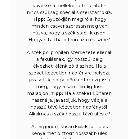
kövesse a mellékelt útmutatót –
nincs szükség speciális szerszámokra.
Tipp:
Győződjön meg róla, hogy
minden csavar szorosan meg van
húzva, hogy a szék stabil legyen.
Hogyan tartható fenn az ülés színe?
A szék polipropilén szerkezete ellenáll
a fakulásnak, így hosszú ideig
élvezheti élénk zöld színét. Ha a
széket közvetlen napfényre helyezi,
javasoljuk, hogy időnként mozgassa
meg, hogy a szín mindig friss
maradjon.
Tipp:
Ha a széket kültéren
használja, javasoljuk, hogy védje a
hosszú távú közvetlen napfénytől.
Alkalmas a szék hosszú távú ülésre?
Az ergonomikusan kialakított ülés
kényelmet biztosít hosszabb ülés