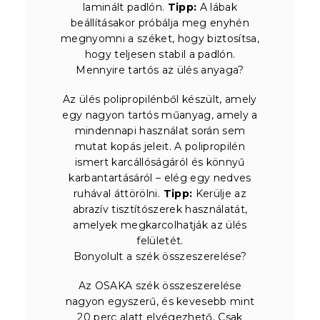
laminált padlón.
Tipp:
A lábak
beállításakor próbálja meg enyhén
megnyomni a széket, hogy biztosítsa,
hogy teljesen stabil a padlón.
Mennyire tartós az ülés anyaga?
Az ülés polipropilénből készült, amely
egy nagyon tartós műanyag, amely a
mindennapi használat során sem
mutat kopás jeleit. A polipropilén
ismert karcállóságáról és könnyű
karbantartásáról – elég egy nedves
ruhával áttörölni.
Tipp:
Kerülje az
abrazív tisztítószerek használatát,
amelyek megkarcolhatják az ülés
felületét.
Bonyolult a szék összeszerelése?
Az OSAKA szék összeszerelése
nagyon egyszerű, és kevesebb mint
20 perc alatt elvégezhető. Csak