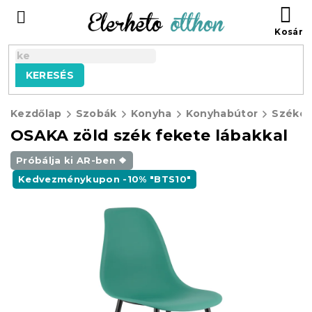
Ugrás
KO
a
fő
tartalomhoz
KERESÉS
Kezdőlap
Szobák
Konyha
Konyhabútor
Széke
OSAKA zöld szék fekete lábakkal
Próbálja ki AR-ben ❖
Kedvezménykupon -10% "BTS10"