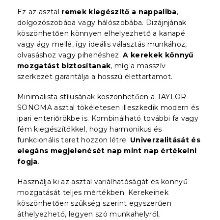
Ez az asztal
remek kiegészítő a nappaliba
,
dolgozószobába vagy hálószobába. Dizájnjának
köszönhetően könnyen elhelyezhető a kanapé
vagy ágy mellé, így ideális választás munkához,
olvasáshoz vagy pihenéshez.
A kerekek könnyű
mozgatást biztosítanak
, míg a masszív
szerkezet garantálja a hosszú élettartamot.
Minimalista stílusának köszönhetően a TAYLOR
SONOMA asztal tökéletesen illeszkedik modern és
ipari enteriőrökbe is. Kombinálható további fa vagy
fém kiegészítőkkel, hogy harmonikus és
funkcionális teret hozzon létre.
Univerzalitását és
elegáns megjelenését nap mint nap értékelni
fogja
.
Használja ki az asztal variálhatóságát és könnyű
mozgatását teljes mértékben. Kerekeinek
köszönhetően szükség szerint egyszerűen
áthelyezhető, legyen szó munkahelyről,