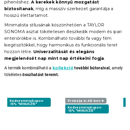
pihenéshez.
A kerekek könnyű mozgatást
biztosítanak
, míg a masszív szerkezet garantálja a
hosszú élettartamot.
Minimalista stílusának köszönhetően a TAYLOR
SONOMA asztal tökéletesen illeszkedik modern és ipari
enteriőrökbe is. Kombinálható további fa vagy fém
kiegészítőkkel, hogy harmonikus és funkcionális teret
hozzon létre.
Univerzalitását és elegáns
megjelenését nap mint nap értékelni fogja
.
kollekció
A termék kombinálható a
további bútoraival,
amely
tökéletes
összhatást teremt.
Kedvezménykupon
Próbálja ki AR-ben ❖
K
-15% "MINUSZ15"
-1
Kedvezménykupon
-15% "MINUSZ15"