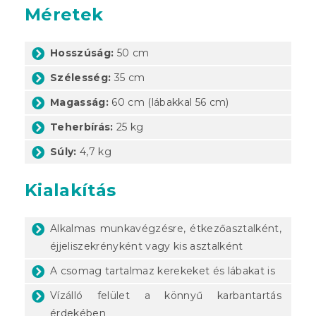
Méretek
Hosszúság:
50 cm
Szélesség:
35 cm
Magasság:
60 cm (lábakkal 56 cm)
Teherbírás:
25 kg
Súly:
4,7 kg
Kialakítás
Alkalmas munkavégzésre, étkezőasztalként,
éjjeliszekrényként vagy kis asztalként
A csomag tartalmaz kerekeket és lábakat is
Vízálló felület a könnyű karbantartás
érdekében