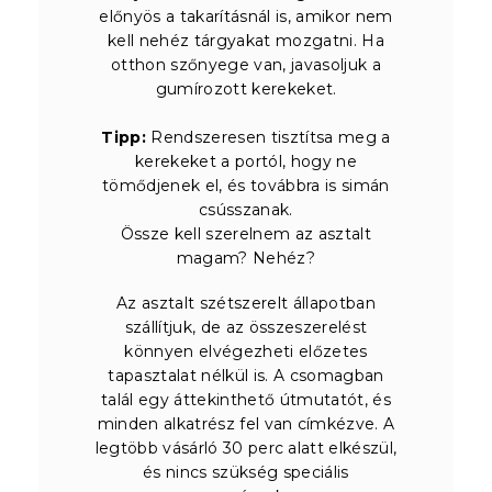
előnyös a takarításnál is, amikor nem
kell nehéz tárgyakat mozgatni. Ha
otthon szőnyege van, javasoljuk a
gumírozott kerekeket.
Tipp:
Rendszeresen tisztítsa meg a
kerekeket a portól, hogy ne
tömődjenek el, és továbbra is simán
csússzanak.
Össze kell szerelnem az asztalt
magam? Nehéz?
Az asztalt szétszerelt állapotban
szállítjuk, de az összeszerelést
könnyen elvégezheti előzetes
tapasztalat nélkül is. A csomagban
talál egy áttekinthető útmutatót, és
minden alkatrész fel van címkézve. A
legtöbb vásárló 30 perc alatt elkészül,
és nincs szükség speciális