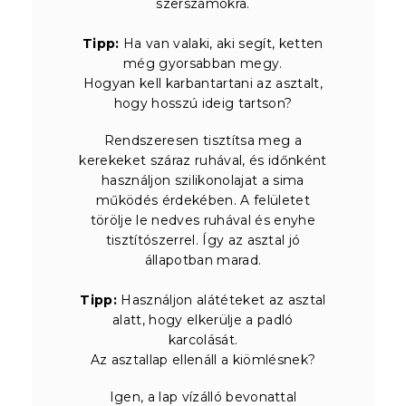
szerszámokra.
Tipp:
Ha van valaki, aki segít, ketten
még gyorsabban megy.
Hogyan kell karbantartani az asztalt,
hogy hosszú ideig tartson?
Rendszeresen tisztítsa meg a
kerekeket száraz ruhával, és időnként
használjon szilikonolajat a sima
működés érdekében. A felületet
törölje le nedves ruhával és enyhe
tisztítószerrel. Így az asztal jó
állapotban marad.
Tipp:
Használjon alátéteket az asztal
alatt, hogy elkerülje a padló
karcolását.
Az asztallap ellenáll a kiömlésnek?
Igen, a lap vízálló bevonattal