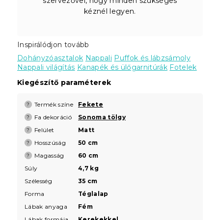
szervezővel, hogy minden szükséges
kéznél legyen.
Inspirálódjon tovább
Dohányzóasztalok
Nappali
Puffok és lábzsámoly
Nappali világítás
Kanapék és ülőgarnitúrák
Fotelek
Kiegészítő paraméterek
Termék színe
Fekete
?
Fa dekoráció
Sonoma tölgy
?
Felület
Matt
?
Hosszúság
50 cm
?
Magasság
60 cm
?
Súly
4,7 kg
Szélesség
35 cm
Forma
Téglalap
Lábak anyaga
Fém
Lábak formája
Kerekekkel