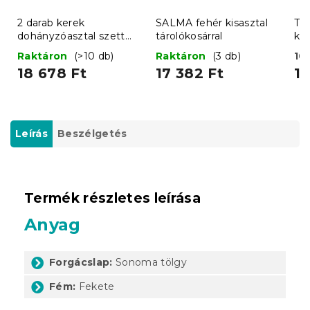
2 darab kerek
SALMA fehér kisasztal
TA
dohányzóasztal szett
tárolókosárral
kia
DUET, fekete/sonoma
dar
Raktáron
(>10 db)
Raktáron
(3 db)
10
tölgy
c
18 678 Ft
17 382 Ft
18
Leírás
Beszélgetés
Termék részletes leírása
Anyag
Forgácslap:
Sonoma tölgy
Fém:
Fekete