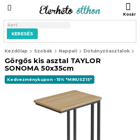
Ugrás
KO
a
fő
tartalomhoz
KERESÉS
Kezdőlap
Szobák
Nappali
Dohányzóasztalok
Görgős kis asztal TAYLOR
SONOMA 50x35cm
Kedvezménykupon -15% "MINUSZ15"