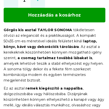
Hozzáadás a kosárhoz
Görgős kis asztal TAYLOR SONOMA
tökéletesen
ötvözi az eleganciát és a praktikusságot. A kompakt
50x35 cm-es méretével ideális felületet kínál
laptop,
könyv, kávé vagy dekorációk tárolására
. Az asztal a
kerekeknek köszönhetően könnyen mozgatható igény
szerint,
a csomag tartalmaz továbbá lábakat is
,
amelyek lehetővé teszik a stabil elhelyezést egy helyen.
A sonoma tölgy dekor és a fekete fém szerkezet
kombinációja modern és egyben természetes
megjelenést biztosít.
Ez az asztal
remek kiegészítő a nappaliba
,
dolgozószobába vagy hálószobába. Dizájnjának
köszönhetően könnyen elhelyezhető a kanapé vagy ágy
mellé, így ideális választás munkához, olvasáshoz vagy