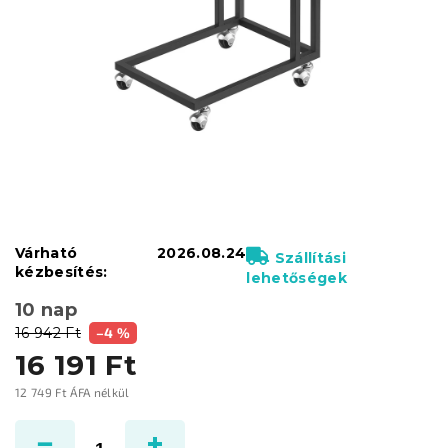
Várható
2026.08.24
Szállítási
kézbesítés:
lehetőségek
10 nap
16 942 Ft
–4 %
16 191 Ft
12 749 Ft ÁFA nélkül
Egységár: