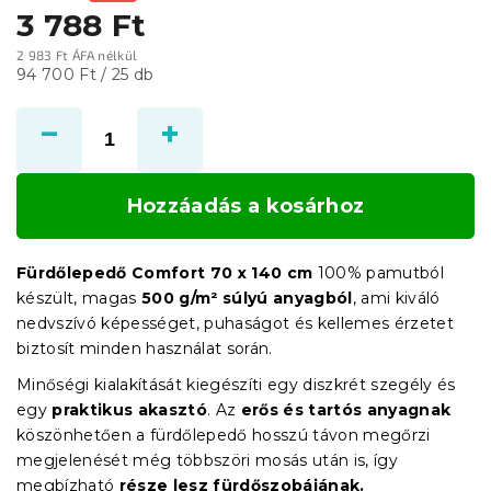
3 788 Ft
2 983 Ft ÁFA nélkül
Egységár:
94 700 Ft / 25 db
Hozzáadás a kosárhoz
Fürdőlepedő Comfort 70 x 140 cm
100% pamutból
készült, magas
500 g/m² súlyú anyagból
, ami kiváló
nedvszívó képességet, puhaságot és kellemes érzetet
biztosít minden használat során.
Minőségi kialakítását kiegészíti egy diszkrét szegély és
egy
praktikus akasztó
. Az
erős és tartós anyagnak
köszönhetően a fürdőlepedő hosszú távon megőrzi
megjelenését még többszöri mosás után is, így
megbízható
része lesz fürdőszobájának.