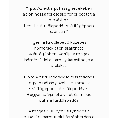
Tipp:
Az extra puhaság érdekében
adjon hozzá fél csésze fehér ecetet a
mosáshoz.
Lehet a fürdőlepedőt szárítógépben
szárítani?
Igen, a fürdőlepedő közepes
hőmérsékleten szárítható
szárítógépben. Kerülje a magas
hőmérsékletet, amely károsíthatja a
szálakat.
Tipp:
A fürdőlepedők felfrissítéséhez
tegyen néhány szelet citromot a
szárítógépbe a fürdőlepedővel.
Hogyan szívja fel a vizet és marad
puha a fürdőlepedő?
A magas, 500 g/m² súlynak és a
minőségi pamutnak köszönhetően a