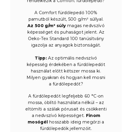
rendelkezik a Comfort fürdőlepedő?
A Comfort fürdőlepedő 100%
pamutból készült, 500 g/m² súllyal.
Az 500 g/m² súly
magas nedvszívó
képességet és puhaságot jelent. Az
Oeko-Tex Standard 100 tanúsítvány
igazolja az anyagok biztonságát.
Tipp:
Az optimális nedvszívó
képesség érdekében a fürdőlepedőt
használat előtt kétszer mossa ki.
Milyen gyakran és hogyan kell mosni
a fürdőlepedőt?
A fürdőlepedőt legfeljebb 60 °C-on
mossa, öblítő használata nélkül – az
eltömíti a szálak pórusait és csökkenti
a nedvszívó képességet.
Finom
mosógél
hosszabb ideig megőrzi a
fürdőlepedők jellemzőit.