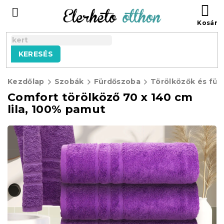
Ugrás
KO
a
fő
tartalomhoz
KERESÉS
Kezdőlap
Szobák
Fürdőszoba
Törölközők és für
Comfort törölköző 70 x 140 cm
lila, 100% pamut