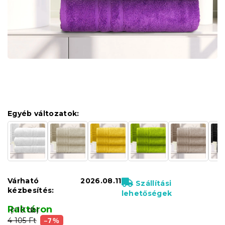
Egyéb változatok:
Várható
2026.08.11
Szállítási
kézbesítés:
lehetőségek
Raktáron
(>10 db)
4 105 Ft
–7 %