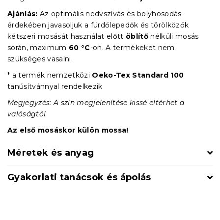
Ajánlás:
Az optimális nedvszívás és bolyhosodás
érdekében javasoljuk a fürdőlepedők és törölközők
kétszeri mosását használat előtt
öblítő
nélküli mosás
során, maximum
60 °C
-on. A termékeket nem
szükséges vasalni.
* a termék nemzetközi
Oeko-Tex Standard 100
tanúsítvánnyal rendelkezik
Megjegyzés: A szín megjelenítése kissé eltérhet a
valóságtól
Az első mosáskor külön mossa!
Méretek és anyag
Gyakorlati tanácsok és ápolás