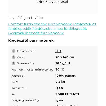
színek elvesztését.
Inspirálódjon tovább
Comfort fürdőlepedők
Fürdőlepedők
Törölközők és
fürdőlepedők
Fürdőszoba
Linea fürdőlepedők
Gyermek licencelt fürdőlepedők
Kiegészítő paraméterek
Termék színe
Lila
?
Méret
70 x 140 cm
?
Grammsúly
500 g/m2
?
Ajánlott mosási hőmérséklet
60 °C
Anyaga
100% pamut
Súly
0,5 kg
Akasztófül
Igen
Ár
2 500 Ft felett
Magas grammsúly
igen