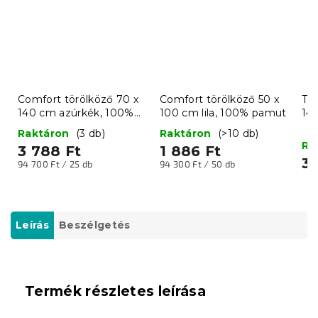
Comfort törölköző 70 x
Comfort törölköző 50 x
Tö
140 cm azúrkék, 100%
100 cm lila, 100% pamut
14
pamut
pa
Raktáron
(3 db)
Raktáron
(>10 db)
Ra
3 788 Ft
1 886 Ft
3 
Egységár:
Egységár:
94 700 Ft / 25 db
94 300 Ft / 50 db
Leírás
Beszélgetés
Termék részletes leírása