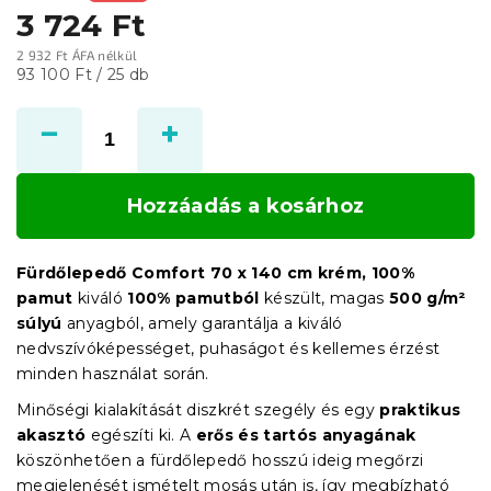
3 724 Ft
2 932 Ft ÁFA nélkül
Egységár:
93 100 Ft / 25 db
Hozzáadás a kosárhoz
Fürdőlepedő Comfort 70 x 140 cm krém, 100%
pamut
kiváló
100% pamutból
készült, magas
500 g/m²
súlyú
anyagból, amely garantálja a kiváló
nedvszívóképességet, puhaságot és kellemes érzést
minden használat során.
Minőségi kialakítását diszkrét szegély és egy
praktikus
akasztó
egészíti ki. A
erős és tartós anyagának
köszönhetően a fürdőlepedő hosszú ideig megőrzi
megjelenését ismételt mosás után is, így megbízható