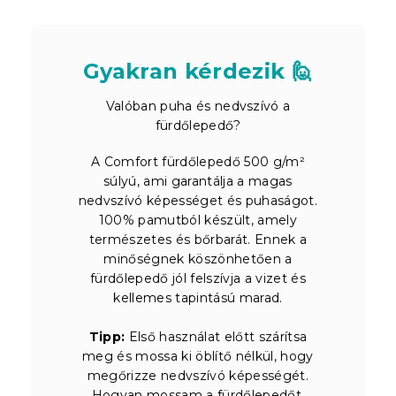
Gyakran kérdezik 🙋
Valóban puha és nedvszívó a
fürdőlepedő?
A Comfort fürdőlepedő 500 g/m²
súlyú, ami garantálja a magas
nedvszívó képességet és puhaságot.
100% pamutból készült, amely
természetes és bőrbarát. Ennek a
minőségnek köszönhetően a
fürdőlepedő jól felszívja a vizet és
kellemes tapintású marad.
Tipp:
Első használat előtt szárítsa
meg és mossa ki öblítő nélkül, hogy
megőrizze nedvszívó képességét.
Hogyan mossam a fürdőlepedőt,