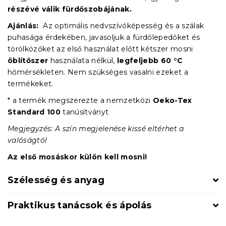
részévé válik fürdőszobájának.
Ajánlás:
Az optimális nedvszívóképesség és a szálak
puhasága érdekében, javasoljuk a fürdőlepedőket és
törölközőket az első használat előtt kétszer mosni
öblítőszer
használata nélkül,
legfeljebb 60 °C
hőmérsékleten. Nem szükséges vasalni ezeket a
termékeket.
* a termék megszerezte a nemzetközi
Oeko-Tex
Standard 100
tanúsítványt
Megjegyzés: A szín megjelenése kissé eltérhet a
valóságtól
Az első mosáskor külön kell mosni!
Szélesség és anyag
Praktikus tanácsok és ápolás