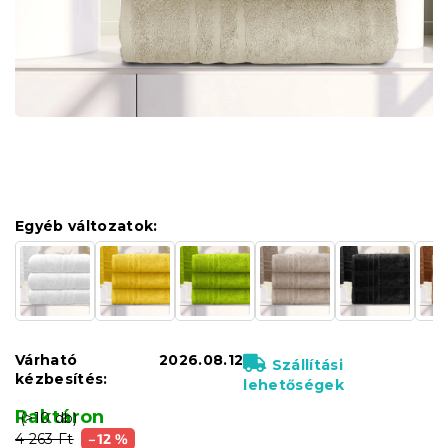
Egyéb változatok:
Várható
2026.08.12
Szállítási
kézbesítés:
lehetőségek
Raktáron
(>10 db)
4 263 Ft
–12 %