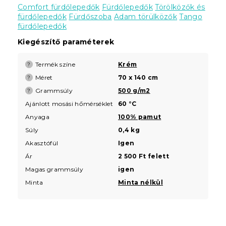
Comfort fürdőlepedők
Fürdőlepedők
Törölközők és
fürdőlepedők
Fürdőszoba
Adam törülközők
Tango
fürdőlepedők
Kiegészítő paraméterek
Termék színe
Krém
?
Méret
70 x 140 cm
?
Grammsúly
500 g/m2
?
Ajánlott mosási hőmérséklet
60 °C
Anyaga
100% pamut
Súly
0,4 kg
Akasztófül
Igen
Ár
2 500 Ft felett
Magas grammsúly
igen
Minta
Minta nélkül