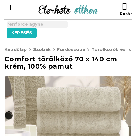
Ugrás
KO
a
fő
tartalomhoz
KERESÉS
Kezdőlap
Szobák
Fürdőszoba
Törölközők és für
Comfort törölköző 70 x 140 cm
krém, 100% pamut