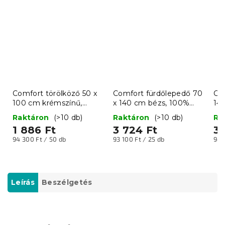
Comfort törölköző 50 x
Comfort fürdőlepedő 70
Co
100 cm krémszínű,
x 140 cm bézs, 100%
14
100% pamut
pamut
pa
Raktáron
(>10 db)
Raktáron
(>10 db)
Ra
1 886 Ft
3 724 Ft
3 
Egységár:
Egységár:
Egy
94 300 Ft / 50 db
93 100 Ft / 25 db
94 
Leírás
Beszélgetés