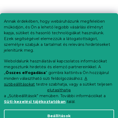
L
á
b
Annak érdekében, hogy webáruházunk megfelelően
Információ az Ön számára
l
működjön, és Ön a lehető legjobb vásárlási élményt
é
Rendelés követése
kapja, sütiket és hasonló technológiákat használunk.
c
Ezek segítségével elemezzük a látogatottságot,
Szállítási lehetőségek
személyre szabjuk a tartalmat és releváns hirdetéseket
Fizetési lehetőségek
jelenítünk meg.
Reklamáció és áruvisszaküldés
Elérhetőség
Weboldalunk használatával kapcsolatos információkat
Általános szerződési feltételek
megosztunk hirdetési és elemző partnereinkkel. A
Adatvédelmi nyilatkozat
„
Összes elfogadása
” gombra kattintva Ön hozzájárul
minden választható süti feldolgozásához.
A
Blog
sütibeállításokat
testre szabhatja, vagy a sütiket teljesen
Partnereinknek
elutasíthatja
a „Sütibeállítások” menüben. További információkat a
Süti-kezelési tájékoztatóban
talál.
Shoptet Premium készítette
Beállítások