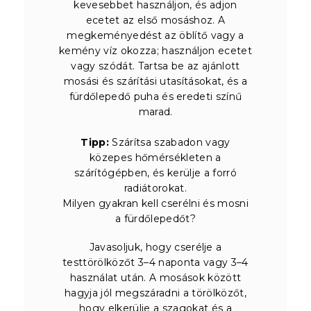
kevesebbet használjon, és adjon
ecetet az első mosáshoz. A
megkeményedést az öblítő vagy a
kemény víz okozza; használjon ecetet
vagy szódát. Tartsa be az ajánlott
mosási és szárítási utasításokat, és a
fürdőlepedő puha és eredeti színű
marad.
Tipp:
Szárítsa szabadon vagy
közepes hőmérsékleten a
szárítógépben, és kerülje a forró
radiátorokat.
Milyen gyakran kell cserélni és mosni
a fürdőlepedőt?
Javasoljuk, hogy cserélje a
testtörölközőt 3–4 naponta vagy 3–4
használat után. A mosások között
hagyja jól megszáradni a törölközőt,
hogy elkerülje a szagokat és a