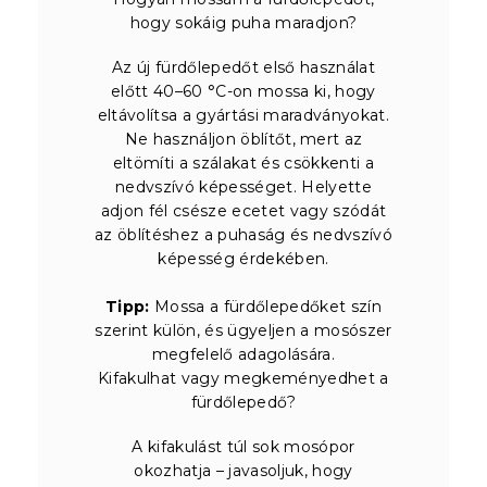
hogy sokáig puha maradjon?
Az új fürdőlepedőt első használat
előtt 40–60 °C-on mossa ki, hogy
eltávolítsa a gyártási maradványokat.
Ne használjon öblítőt, mert az
eltömíti a szálakat és csökkenti a
nedvszívó képességet. Helyette
adjon fél csésze ecetet vagy szódát
az öblítéshez a puhaság és nedvszívó
képesség érdekében.
Tipp:
Mossa a fürdőlepedőket szín
szerint külön, és ügyeljen a mosószer
megfelelő adagolására.
Kifakulhat vagy megkeményedhet a
fürdőlepedő?
A kifakulást túl sok mosópor
okozhatja – javasoljuk, hogy