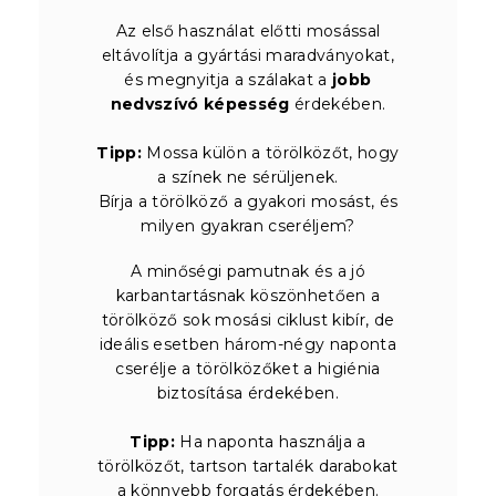
Az első használat előtti mosással
eltávolítja a gyártási maradványokat,
és megnyitja a szálakat a
jobb
nedvszívó képesség
érdekében.
Tipp:
Mossa külön a törölközőt, hogy
a színek ne sérüljenek.
Bírja a törölköző a gyakori mosást, és
milyen gyakran cseréljem?
A minőségi pamutnak és a jó
karbantartásnak köszönhetően a
törölköző sok mosási ciklust kibír, de
ideális esetben három-négy naponta
cserélje a törölközőket a higiénia
biztosítása érdekében.
Tipp:
Ha naponta használja a
törölközőt, tartson tartalék darabokat
a könnyebb forgatás érdekében.