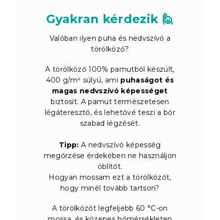
Gyakran kérdezik 🙋
Valóban ilyen puha és nedvszívó a
törölköző?
A törölköző 100% pamutból készült,
400 g/m² súlyú, ami
puhaságot és
magas nedvszívó képességet
biztosít. A pamut természetesen
légáteresztő, és lehetővé teszi a bőr
szabad légzését.
Tipp:
A nedvszívó képesség
megőrzése érdekében ne használjon
öblítőt.
Hogyan mossam ezt a törölközőt,
hogy minél tovább tartson?
A törölközőt legfeljebb 60 °C-on
mossa, és közepes hőmérsékleten