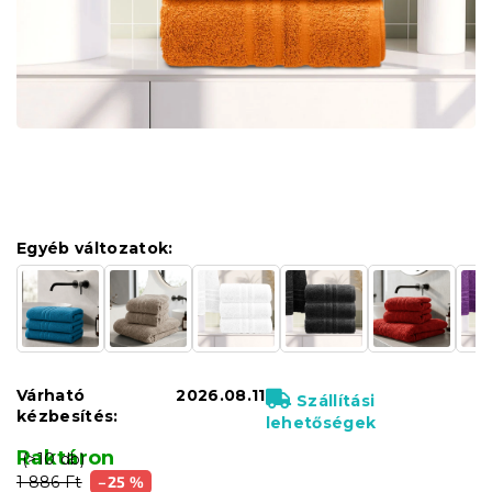
Egyéb változatok:
Várható
2026.08.11
Szállítási
kézbesítés:
lehetőségek
Raktáron
(>10 db)
1 886 Ft
–25 %