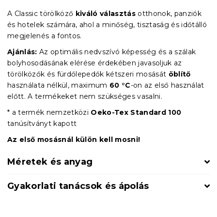
A Classic törölköző
kiváló választás
otthonok, panziók
és hotelek számára, ahol a minőség, tisztaság és időtálló
megjelenés a fontos.
Ajánlás:
Az optimális nedvszívó képesség és a szálak
bolyhosodásának elérése érdekében javasoljuk az
törölközők és fürdőlepedők kétszeri mosását
öblítő
használata nélkül, maximum
60 °C
-on az első használat
előtt. A termékeket nem szükséges vasalni.
* a termék nemzetközi
Oeko-Tex Standard 100
tanúsítványt kapott
Az első mosásnál külön kell mosni!
Méretek és anyag
Gyakorlati tanácsok és ápolás