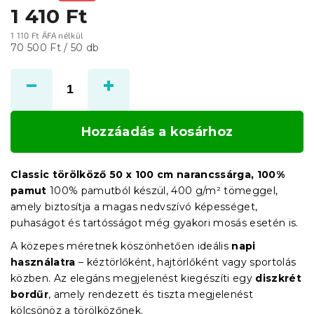
1 410 Ft
1 110 Ft ÁFA nélkül
Egységár:
70 500 Ft / 50 db
Hozzáadás a kosárhoz
Classic törölköző 50 x 100 cm narancssárga, 100%
pamut
100% pamutból készül, 400 g/m² tömeggel,
amely biztosítja a magas nedvszívó képességet,
puhaságot és tartósságot még gyakori mosás esetén is.
A közepes méretnek köszönhetően ideális
napi
használatra
– kéztörlőként, hajtörlőként vagy sportolás
közben. Az elegáns megjelenést kiegészíti egy
diszkrét
bordűr
, amely rendezett és tiszta megjelenést
kölcsönöz a törölközőnek.