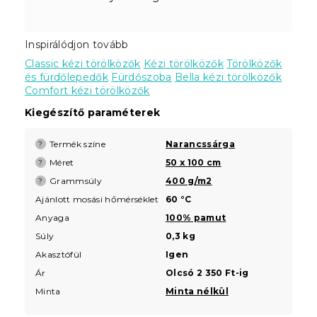
Inspirálódjon tovább
Classic kézi törölközők
Kézi törölközők
Törölközők
és fürdőlepedők
Fürdőszoba
Bella kézi törölközők
Comfort kézi törölközők
Kiegészítő paraméterek
Termék színe
Narancssárga
?
Méret
50 x 100 cm
?
Grammsúly
400 g/m2
?
Ajánlott mosási hőmérséklet
60 °C
Anyaga
100% pamut
Súly
0,3 kg
Akasztófül
Igen
Ár
Olcsó 2 350 Ft-ig
Minta
Minta nélkül