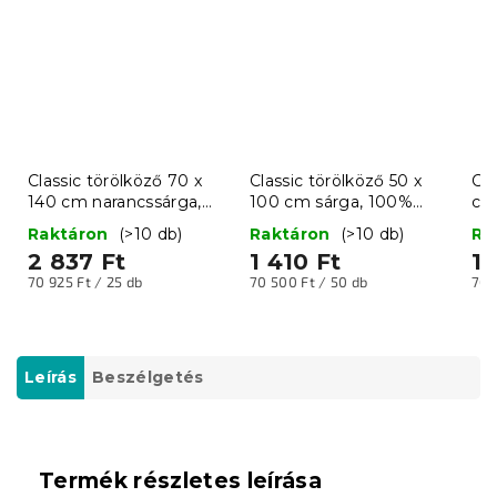
Classic törölköző 70 x
Classic törölköző 50 x
Cla
140 cm narancssárga,
100 cm sárga, 100%
cm
100% pamut
pamut
pa
Raktáron
(>10 db)
Raktáron
(>10 db)
Ra
2 837 Ft
1 410 Ft
1 
Egységár:
Egységár:
Egy
70 925 Ft / 25 db
70 500 Ft / 50 db
70 
Leírás
Beszélgetés
Termék részletes leírása