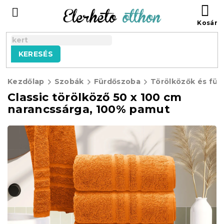
Ugrás
KO
a
fő
tartalomhoz
KERESÉS
Kezdőlap
Szobák
Fürdőszoba
Törölközők és für
Classic törölköző 50 x 100 cm
narancssárga, 100% pamut