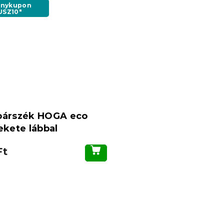
nykupon
USZ10"
bárszék HOGA eco
ekete lábbal
Ft