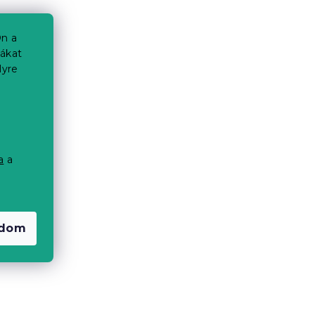
n a
iákat
lyre
a
a
a
adom