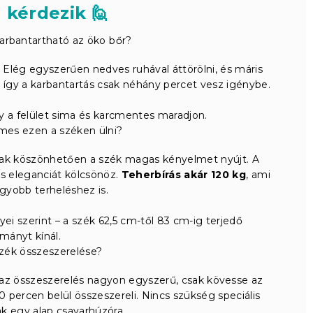
 kérdezik 🙋
arbantartható az öko bőr?
 Elég egyszerűen nedves ruhával áttörölni, és máris
ó, így a karbantartás csak néhány percet vesz igénybe.
 a felület sima és karcmentes maradjon.
mes ezen a széken ülni?
ónak köszönhetően a szék magas kényelmet nyújt. A
és eleganciát kölcsönöz.
Teherbírás akár 120 kg
, ami
gyobb terheléshez is.
ei szerint – a szék 62,5 cm-től 83 cm-ig terjedő
mányt kínál.
szék összeszerelése?
de az összeszerelés nagyon egyszerű, csak kövesse az
 percen belül összeszereli. Nincs szükség speciális
k egy alap csavarhúzóra.