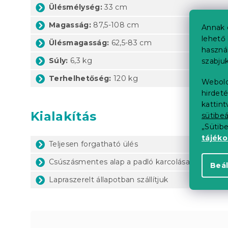
Ülésmélység:
33 cm
Magasság:
87,5-108 cm
Annak 
lehető 
Ülésmagasság:
62,5-83 cm
haszná
Súly:
6,3 kg
szabjuk
Terhelhetőség:
120 kg
Webold
hirdeté
kattin
Kialakítás
sütibeá
„Sütib
tájék
Teljesen forgatható ülés
Csúszásmentes alap a padló karcolása ellen
Beál
Lapraszerelt állapotban szállítjuk