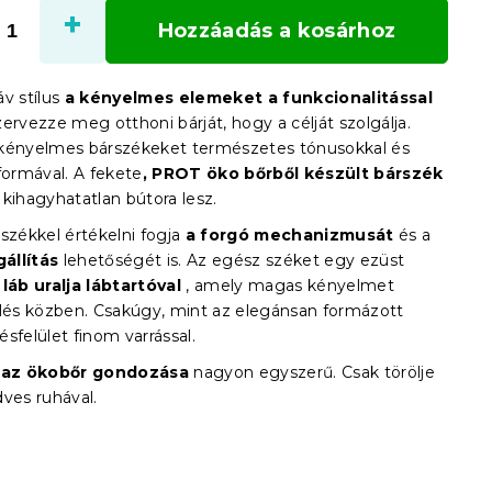
Hozzáadás a kosárhoz
v stílus
a kényelmes elemeket a funkcionalitással
ervezze meg otthoni bárját, hogy a célját szolgálja.
kényelmes bárszékeket természetes tónusokkal és
formával. A fekete
, PROT öko bőrből készült
bárszék
kihagyhatatlan bútora lesz.
székkel értékelni fogja
a forgó mechanizmusát
és a
állítás
lehetőségét is. Az egész széket egy ezüst
m
láb uralja lábtartóval
, amely magas kényelmet
ülés közben. Csakúgy, mint az elegánsan formázott
ésfelület finom varrással.
l
az ökobőr gondozása
nagyon egyszerű. Csak törölje
dves ruhával.