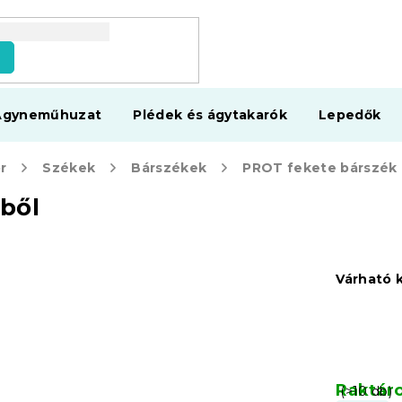
s
Ágyneműhuzat
Plédek és ágytakarók
Lepedők
r
Székek
Bárszékek
ből
Várható 
Raktár
(>10 db)