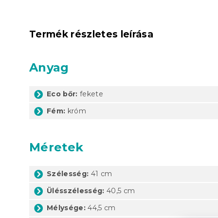
Termék részletes leírása
Anyag
Eco bőr:
fekete
Fém:
króm
Méretek
Szélesség:
41 cm
Ülésszélesség:
40,5 cm
Mélysége:
44,5 cm