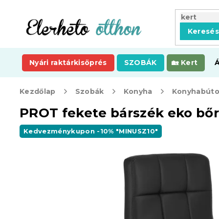
Ugrás
a
fő
Keresé
tartalomhoz
Nyári raktárkisöprés
SZOBÁK
Kert
Kezdőlap
Szobák
Konyha
Konyhabúto
PROT fekete bárszék eko bőr
Kedvezménykupon -10% "MINUSZ10"