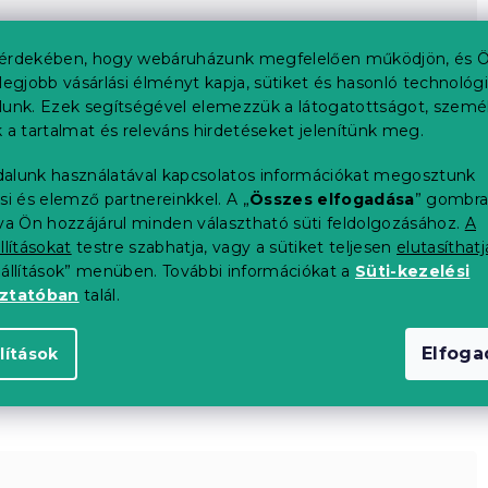
érdekében, hogy webáruházunk megfelelően működjön, és Ö
legjobb vásárlási élményt kapja, sütiket és hasonló technológ
lunk. Ezek segítségével elemezzük a látogatottságot, szemé
 a tartalmat és releváns hirdetéseket jelenítünk meg.
alunk használatával kapcsolatos információkat megosztunk
si és elemző partnereinkkel. A „
Összes elfogadása
” gombr
tva Ön hozzájárul minden választható süti feldolgozásához.
A
llításokat
testre szabhatja, vagy a sütiket teljesen
elutasíthatj
eállítások” menüben. További információkat a
Süti-kezelési
oztatóban
talál.
Elfog
lítások