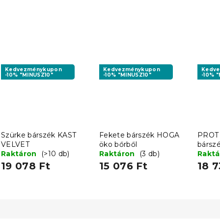
Kedvezménykupon
Kedvezménykupon
Kedv
-10% "MINUSZ10"
-10% "MINUSZ10"
-10% 
Szürke bárszék KAST
Fekete bárszék HOGA
PROT 
VELVET
öko bőrből
bárszé
Raktáron
(>10 db)
Raktáron
(3 db)
Rakt
19 078 Ft
15 076 Ft
18 7