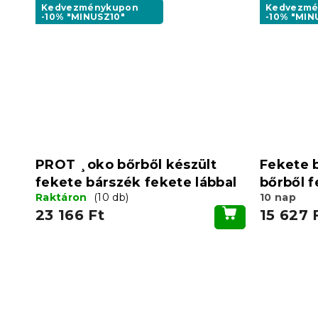
Kedvezménykupon
Kedvezmé
-10% "MINUSZ10"
-10% "MIN
PROT ¸oko bőrből készült
Fekete 
fekete bárszék fekete lábbal
bőrből f
Raktáron
(10 db)
10 nap
23 166 Ft
15 627 
L
á