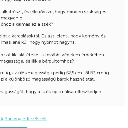
s alkatrészt, és ellenőrizze, hogy minden szükséges
z megvan-e.
lóhoz alkalmas ez a szék?
ót a karcolásoktól. Ez azt jelenti, hogy kemény és
almas, anélkül, hogy nyomot hagyna.
ozzá filc alátéteket a további védelem érdekében.
agassága, és illik a bárpultomhoz?
cm-ig, az ülés magassága pedig 62,5 cm-től 83 cm-ig
eszi a különböző magasságú bárok használatát.
magasságát, hogy a szék optimálisan illeszkedjen.
ek
Bársony étkezőszék