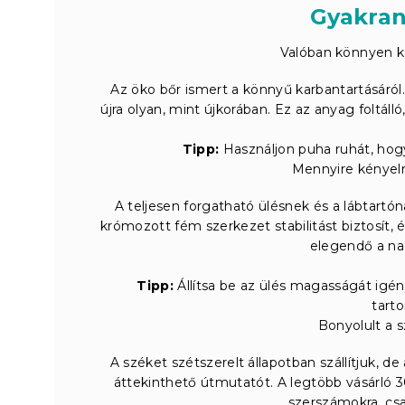
Gyakran
Valóban könnyen k
Az öko bőr ismert a könnyű karbantartásáról.
újra olyan, mint újkorában. Ez az anyag foltáll
Tipp:
Használjon puha ruhát, hogy
Mennyire kényel
A teljesen forgatható ülésnek és a lábtart
krómozott fém szerkezet stabilitást biztosít, 
elegendő a na
Tipp:
Állítsa be az ülés magasságát igény
tarto
Bonyolult a 
A széket szétszerelt állapotban szállítjuk, 
áttekinthető útmutatót. A legtöbb vásárló 30
szerszámokra, csa