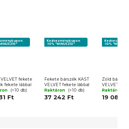
ezménykupon
Kedvezménykupon
Kedvezményk
"MINUSZ10"
-10% "MINUSZ10"
-10% "MINUSZ1
VELVET fekete
Fekete bárszék KAST
Zöld bárszé
k fekete lábbal
VELVET fekete lábbal
VELVET feket
áron
(>10 db)
Raktáron
(>10 db)
Raktáron
(
31 Ft
37 242 Ft
19 085 F