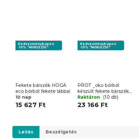
Kedvezménykupon
Kedvezménykupon
-10% "MINUSZ10"
-10% "MINUSZ10"
Fekete bárszék HOGA
PROT ¸oko bőrből
eco bőrből fekete lábbal
készült fekete bárszék
10 nap
fekete lábbal
Raktáron
(10 db)
15 627 Ft
23 166 Ft
Leírás
Beszélgetés