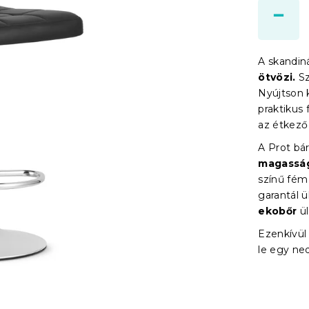
A skandiná
ötvözi.
Sz
Nyújtson 
praktikus 
az étkező 
A Prot bár
magasság
színű fé
garantál 
ekobőr
ül
Ezenkívü
le egy ne