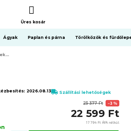
Üres kosár
KOSÁR
Ágyak
Paplan és párna
Törölközők és fürdőlep
PROT fekete bárszék eko bőrből
kézbesítés:
2026.08.13
Szállítási lehetőségek
23 377 Ft
–3 %
22 599 Ft
17 794 Ft ÁFA nélkül
on
Egysé