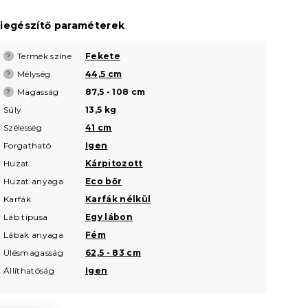
iegészítő paraméterek
Termék színe
Fekete
?
Mélység
44,5 cm
?
Magasság
87,5 - 108 cm
?
Súly
13,5 kg
Szélesség
41 cm
Forgatható
Igen
Huzat
Kárpitozott
Huzat anyaga
Eco bőr
Karfák
Karfák nélkül
Láb típusa
Egy lábon
Lábak anyaga
Fém
Ülésmagasság
62,5 - 83 cm
Állíthatóság
Igen