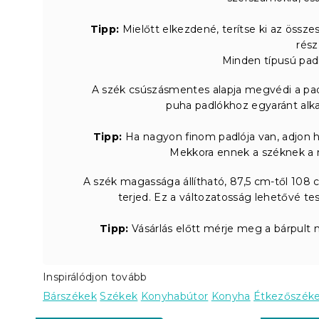
Tipp:
Mielőtt elkezdené, terítse ki az össze
rés
Minden típusú pad
A szék csúszásmentes alapja megvédi a padl
puha padlókhoz egyaránt alk
Tipp:
Ha nagyon finom padlója van, adjon h
Mekkora ennek a széknek a m
A szék magassága állítható, 87,5 cm-től 108 
terjed. Ez a változatosság lehetővé t
Tipp:
Vásárlás előtt mérje meg a bárpult 
Inspirálódjon tovább
Bárszékek
Székek
Konyhabútor
Konyha
Étkezőszék