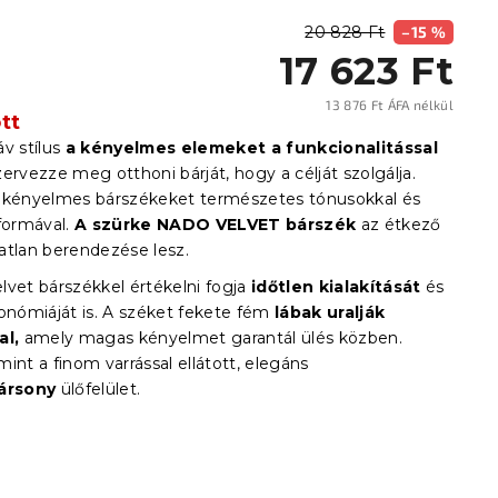
20 828 Ft
–15 %
17 623 Ft
13 876 Ft ÁFA nélkül
tt
Egysé
v stílus
a kényelmes elemeket a funkcionalitással
ervezze meg otthoni bárját, hogy a célját szolgálja.
 kényelmes bárszékeket természetes tónusokkal és
formával.
A szürke NADO VELVET bárszék
az étkező
atlan berendezése lesz.
lvet bárszékkel értékelni fogja
időtlen kialakítását
és
onómiáját is. A széket fekete fém
lábak uralják
al,
amely magas kényelmet garantál ülés közben.
int a finom varrással ellátott, elegáns
ársony
ülőfelület.