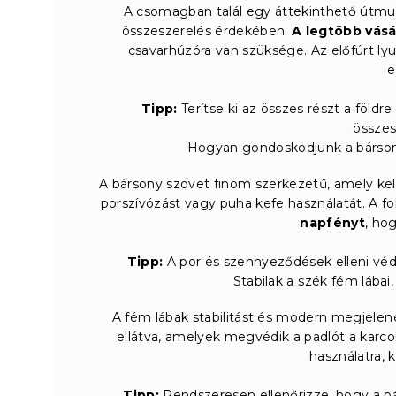
A csomagban talál egy áttekinthető útmu
összeszerelés érdekében.
A legtöbb vásár
csavarhúzóra van szüksége. Az előfúrt l
e
Tipp:
Terítse ki az összes részt a földr
összes
Hogyan gondoskodjunk a bársony
A bársony szövet finom szerkezetű, amely kel
porszívózást vagy puha kefe használatát. A fol
napfényt
, hog
Tipp:
A por és szennyeződések elleni véde
Stabilak a szék fém lábai
A fém lábak stabilitást és modern megjele
ellátva, amelyek megvédik a padlót a karco
használatra, k
Tipp:
Rendszeresen ellenőrizze, hogy a pá