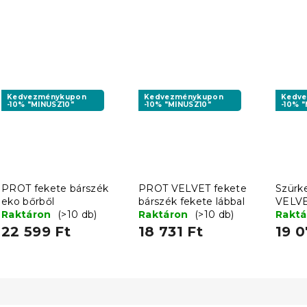
Kedvezménykupon
Kedvezménykupon
Kedv
-10% "MINUSZ10"
-10% "MINUSZ10"
-10% 
PROT fekete bárszék
PROT VELVET fekete
Szürk
eko bőrből
bárszék fekete lábbal
VELV
Raktáron
(>10 db)
Raktáron
(>10 db)
Rakt
22 599 Ft
18 731 Ft
19 0