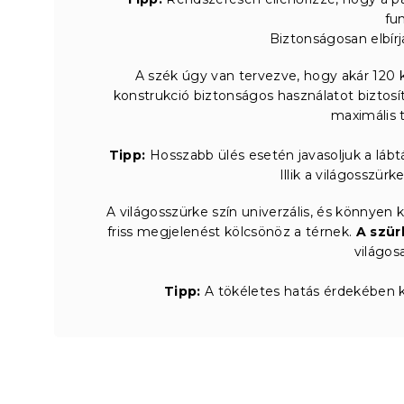
fu
Biztonságosan elbírj
A szék úgy van tervezve, hogy akár 120 k
konstrukció biztonságos használatot biztosí
maximális t
Tipp:
Hosszabb ülés esetén javasoljuk a lá
Illik a világosszür
A világosszürke szín univerzális, és könnyen
friss megjelenést kölcsönöz a térnek.
A szür
világos
Tipp:
A tökéletes hatás érdekében k