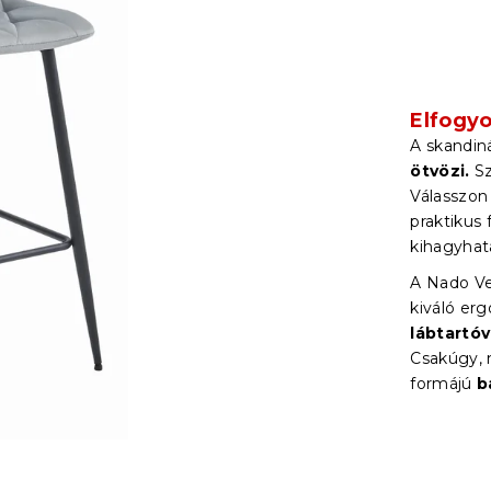
Elfogyo
A skandiná
ötvözi.
Sz
Válasszon
praktikus 
kihagyhat
A Nado Ve
kiváló erg
lábtartóv
Csakúgy, m
formájú
b