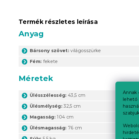
Termék részletes leírása
Anyag
Bársony szövet:
világosszürke
Fém:
fekete
Méretek
Annak 
Ülésszélesség:
43,5 cm
lehető 
Ülésmélység:
32,5 cm
haszná
szabjuk
Magasság:
104 cm
Webold
Ülésmagasság:
76 cm
hirdeté
Súly:
5,5 kg