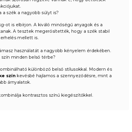
nkciójukat.
a a szék a nagyobb súlyt is?
g-ot is elbírjon. A kiváló minőségű anyagok és a
tanak. A tesztek megerősítették, hogy a szék stabil
erhelés mellett is.
btámasz használatát a nagyobb kényelem érdekében.
ke szín minden belső térbe?
 kombinálható különböző belső stílusokkal. Modern és
ke szín
kevésbé hajlamos a szennyeződésre, mint a
abb árnyalatok.
ombinálja kontrasztos színű kiegészítőkkel.