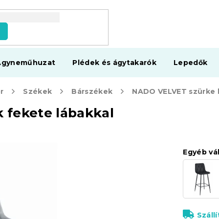
s
Ágyneműhuzat
Plédek és ágytakarók
Lepedők
r
Székek
Bárszékek
 fekete lábakkal
Egyéb vá
Száll