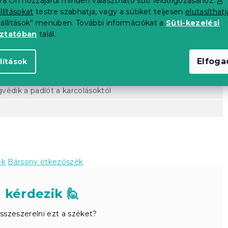
tva Ön hozzájárul minden választható süti feldolgozásához.
A
llításokat
testre szabhatja, vagy a sütiket teljesen
elutasíthatj
eállítások” menüben. További információkat a
Süti-kezelési
oztatóban
talál.
Elfog
lítások
védik a padlót a karcolásoktól
ek
Bársony étkezőszék
 kérdezik 🙋
szeszerelni ezt a széket?