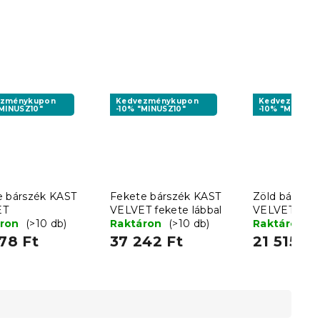
ezménykupon
Kedvezménykupon
Kedvezményk
"MINUSZ10"
-10% "MINUSZ10"
-10% "MINUSZ1
e bárszék KAST
Fekete bárszék KAST
Zöld bárszé
ET
VELVET fekete lábbal
VELVET
áron
(>10 db)
Raktáron
(>10 db)
Raktáron
(
78 Ft
37 242 Ft
21 515 Ft