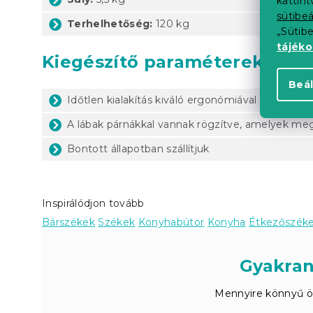
kattin
sütibeá
Terhelhetőség:
120 kg
„Sütib
tájék
Kiegészítő paraméterek
Beál
Időtlen kialakítás kiváló ergonómiával
A lábak párnákkal vannak rögzítve, amelyek meg
Bontott állapotban szállítjuk
Inspirálódjon tovább
Bárszékek
Székek
Konyhabútor
Konyha
Étkezőszék
Gyakran
Mennyire könnyű ös