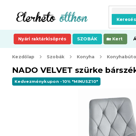
Ugrás
a
fő
Keresé
tartalomhoz
Nyári raktárkisöprés
SZOBÁK
Kert
Kezdőlap
Szobák
Konyha
Konyhabúto
NADO VELVET szürke bárszék
Kedvezménykupon -10% "MINUSZ10"