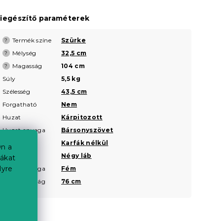
iegészítő paraméterek
Termék színe
Szürke
?
Mélység
32,5 cm
?
Magasság
104 cm
?
Súly
5,5 kg
Szélesség
43,5 cm
Forgatható
Nem
Huzat
Kárpitozott
Huzat anyaga
Bársonyszövet
Karfák
Karfák nélkül
n a
Láb típusa
Négy láb
iákat
lyre
Lábak anyaga
Fém
Ülésmagasság
76 cm
a