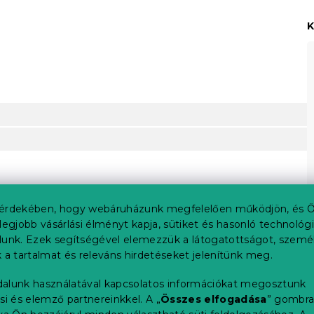
K
érdekében, hogy webáruházunk megfelelően működjön, és Ö
legjobb vásárlási élményt kapja, sütiket és hasonló technológ
lunk. Ezek segítségével elemezzük a látogatottságot, szemé
 a tartalmat és releváns hirdetéseket jelenítünk meg.
alunk használatával kapcsolatos információkat megosztunk
si és elemző partnereinkkel. A „
Összes elfogadása
” gombr