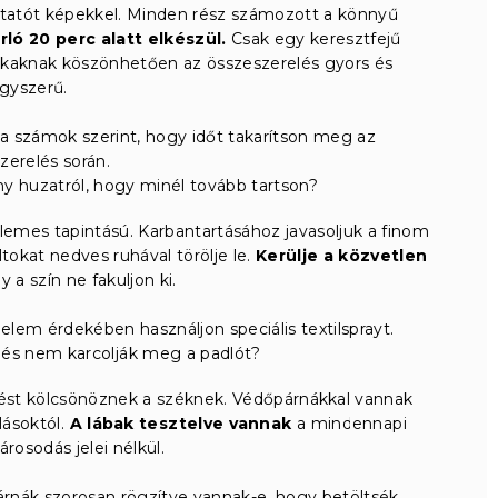
tatót képekkel. Minden rész számozott a könnyű
ló 20 perc alatt elkészül.
Csak egy keresztfejű
yukaknak köszönhetően az összeszerelés gyors és
gyszerű.
e a számok szerint, hogy időt takarítson meg az
zerelés során.
 huzatról, hogy minél tovább tartson?
lemes tapintású. Karbantartásához javasoljuk a finom
tokat nedves ruhával törölje le.
Kerülje a közvetlen
y a szín ne fakuljon ki.
lem érdekében használjon speciális textilsprayt.
, és nem karcolják meg a padlót?
nést kölcsönöznek a széknek. Védőpárnákkal vannak
lásoktól.
A lábak tesztelve vannak
a mindennapi
árosodás jelei nélkül.
rnák szorosan rögzítve vannak-e, hogy betöltsék