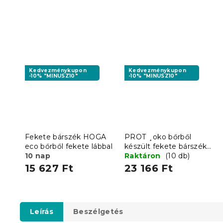
Kedvezménykupon
Kedvezménykupon
-10% "MINUSZ10"
-10% "MINUSZ10"
Fekete bárszék HOGA
PROT ¸oko bőrből
eco bőrből fekete lábbal
készült fekete bárszék
10 nap
fekete lábbal
Raktáron
(10 db)
15 627 Ft
23 166 Ft
Leírás
Beszélgetés