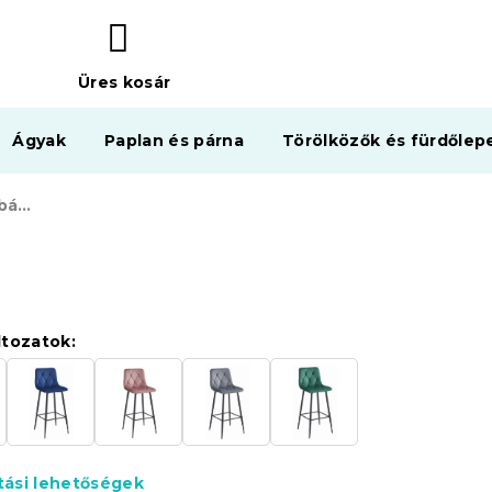
Üres kosár
KOSÁR
Ágyak
Paplan és párna
Törölközők és fürdőlep
NADO VELVET szürke bárszék fekete lábakkal
ltozatok:
ítási lehetőségek