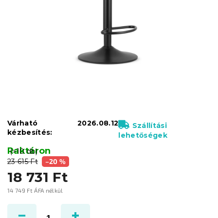
Várható
2026.08.12
Szállítási
kézbesítés:
lehetőségek
Raktáron
(>10 db)
23 615 Ft
–20 %
18 731 Ft
14 749 Ft ÁFA nélkül
Egységár: