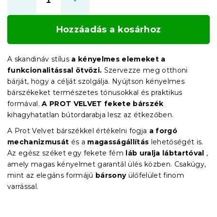
Hozzáadás a kosárhoz
A skandináv stílus
a kényelmes elemeket a
funkcionalitással ötvözi.
Szervezze meg otthoni
bárját, hogy a célját szolgálja. Nyújtson kényelmes
bárszékeket természetes tónusokkal és praktikus
formával.
A PROT VELVET
fekete bárszék
kihagyhatatlan bútordarabja lesz az étkezőben.
A Prot Velvet bárszékkel értékelni fogja
a forgó
mechanizmusát
és a
magasságállítás
lehetőségét is.
Az egész széket egy fekete fém
láb uralja lábtartóval
,
amely magas kényelmet garantál ülés közben. Csakúgy,
mint az elegáns formájú
bársony
ülőfelület finom
varrással.