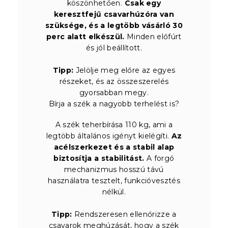
köszönhetően.
Csak egy
keresztfejű csavarhúzóra van
szüksége, és a legtöbb vásárló 30
perc alatt elkészül.
Minden előfúrt
és jól beállított.
Tipp:
Jelölje meg előre az egyes
részeket, és az összeszerelés
gyorsabban megy.
Bírja a szék a nagyobb terhelést is?
A szék teherbírása 110 kg, ami a
legtöbb általános igényt kielégíti.
Az
acélszerkezet és a stabil alap
biztosítja a stabilitást.
A forgó
mechanizmus hosszú távú
használatra tesztelt, funkcióvesztés
nélkül.
Tipp:
Rendszeresen ellenőrizze a
csavarok meghúzását, hogy a szék