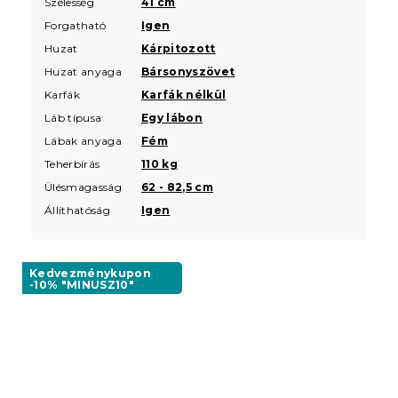
Szélesség
41 cm
Forgatható
Igen
Huzat
Kárpitozott
Huzat anyaga
Bársonyszövet
Karfák
Karfák nélkül
Láb típusa
Egy lábon
Lábak anyaga
Fém
Teherbírás
110 kg
Ülésmagasság
62 - 82,5 cm
Állíthatóság
Igen
Kedvezménykupon
-10% "MINUSZ10"