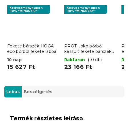
Kedvezménykupon
Kedvezménykupon
K
-10% "MINUSZ10"
-10% "MINUSZ10"
-1
Fekete bárszék HOGA
PROT ¸oko bőrből
PR
eco bőrből fekete lábbal
készült fekete bárszék
ek
fekete lábbal
10 nap
Raktáron
(10 db)
Ra
15 627 Ft
23 166 Ft
22
Leírás
Beszélgetés
Termék részletes leírása