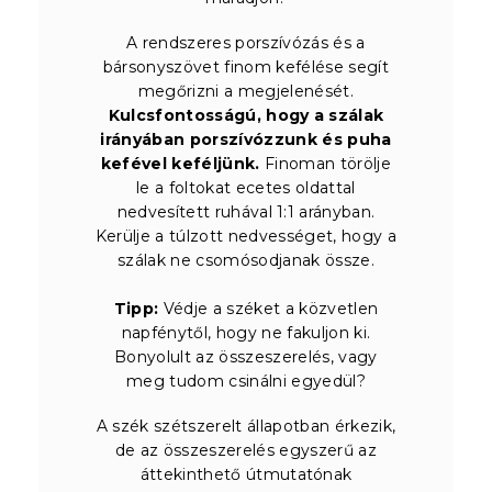
A rendszeres porszívózás és a
bársonyszövet finom kefélése segít
megőrizni a megjelenését.
Kulcsfontosságú, hogy a szálak
irányában porszívózzunk és puha
kefével keféljünk.
Finoman törölje
le a foltokat ecetes oldattal
nedvesített ruhával 1:1 arányban.
Kerülje a túlzott nedvességet, hogy a
szálak ne csomósodjanak össze.
Tipp:
Védje a széket a közvetlen
napfénytől, hogy ne fakuljon ki.
Bonyolult az összeszerelés, vagy
meg tudom csinálni egyedül?
A szék szétszerelt állapotban érkezik,
de az összeszerelés egyszerű az
áttekinthető útmutatónak