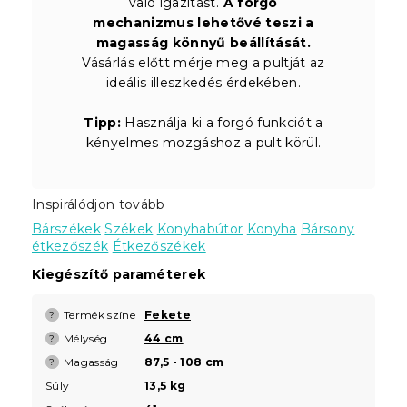
való igazítást.
A forgó
mechanizmus lehetővé teszi a
magasság könnyű beállítását.
Vásárlás előtt mérje meg a pultját az
ideális illeszkedés érdekében.
Tipp:
Használja ki a forgó funkciót a
kényelmes mozgáshoz a pult körül.
Inspirálódjon tovább
Bárszékek
Székek
Konyhabútor
Konyha
Bársony
étkezőszék
Étkezőszékek
Kiegészítő paraméterek
Termék színe
Fekete
?
Mélység
44 cm
?
Magasság
87,5 - 108 cm
?
Súly
13,5 kg