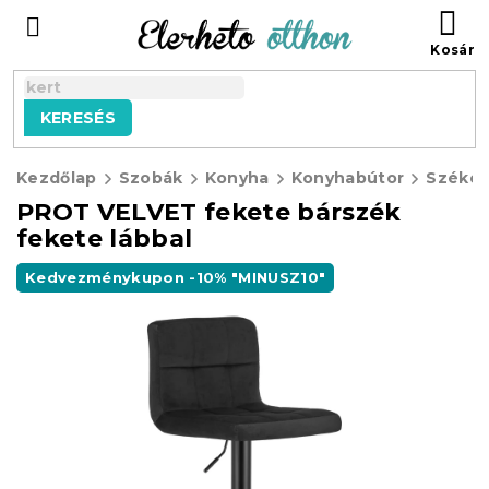
Ugrás
KO
a
fő
tartalomhoz
KERESÉS
Kezdőlap
Szobák
Konyha
Konyhabútor
Széke
PROT VELVET fekete bárszék
fekete lábbal
Kedvezménykupon -10% "MINUSZ10"