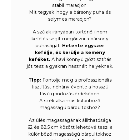
stabil maradjon.
Mit tegyek, hogy a bársony puha és
selymes maradjon?
A szálak irányában történő finom
kefélés segít megőrizni a bársony
puhaságát.
Hetente egyszer
kefélje, és kerülje a kemény
keféket.
A havi könnyű gőztisztítás
jót tesz a gyakran használt helyeknek.
Tipp:
Fontolja meg a professzionális
tisztítást néhány évente a hosszú
távú gondozás érdekében.
A szék alkalmas különböző
magasságú bárpultokhoz?
Az ülés magasságának állíthatósága
62 és 82,5 cm között lehetővé teszi a
különböző magasságú bárpultokhoz