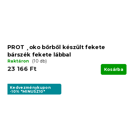
PROT ¸oko bőrből készült fekete
bárszék fekete lábbal
Raktáron
(10 db)
23 166 Ft
Kosárba
Kedvezménykupon
-10% "MINUSZ10"