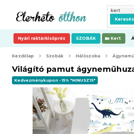
Ugrás
a
fő
Keresé
tartalomhoz
Nyári raktárkisöprés
SZOBÁK
Kert
Kezdőlap
Szobák
Hálószoba
Ágynemű
Világító pamut ágyneműhuza
Kedvezménykupon -15% "MINUSZ15"