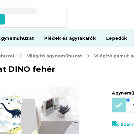
s
Ágyneműhuzat
Plédek és ágytakarók
Lepedők
huzat
Világító ágyneműhuzat
t DINO fehér
Ágynemű
Száll