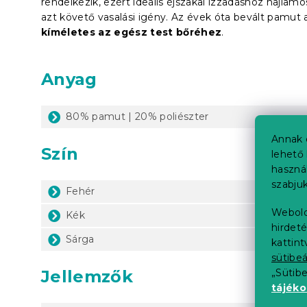
rendelkezik, ezért ideális éjszakai izzadáshoz hajla
azt követő vasalási igény. Az évek óta bevált pamu
kíméletes az egész test bőréhez
.
Anyag
80% pamut | 20% poliészter
Annak 
Szín
lehető 
haszná
szabjuk
Fehér
Webold
Kék
hirdeté
Sárga
kattin
sütibeá
Jellemzők
„Sütib
tájék