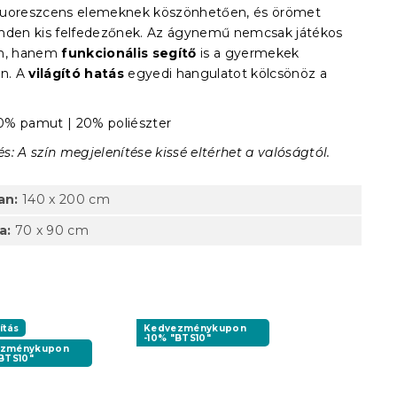
 fluoreszcens elemeknek köszönhetően, és örömet
nden kis felfedezőnek. Az ágynemű nemcsak játékos
em, hanem
funkcionális segítő
is a gyermekek
an. A
világító hatás
egyedi hangulatot kölcsönöz a
% pamut | 20% poliészter
: A szín megjelenítése kissé eltérhet a valóságtól.
an:
140 x 200 cm
a:
70 x 90 cm
ítás
Kedvezménykupon
-10% "BTS10"
ezménykupon
BTS10"