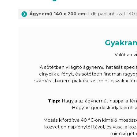
Ágynemű 140 x 200 cm:
1 db paplanhuzat 140 
Gyakran
Valóban vi
A sötétben világító ágynemű hatását speciál
elnyelik a fényt, és sötétben finoman ragy
számára, hanem praktikus is, mint éjszakai fé
Tipp:
Hagyja az ágyneműt nappal a fénye
Hogyan gondoskodjak erről a
Mosás kifordítva 40 °C-on kímélő mosószerr
közvetlen napfénytől távol, és vasalja kö
minőségét és