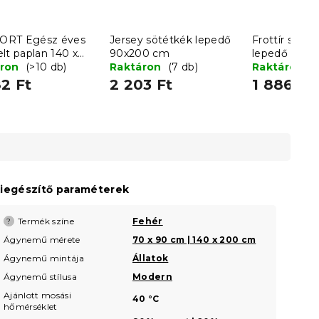
ORT Egész éves
Jersey sötétkék lepedő
Frottír sötét
lt paplan 140 x
90x200 cm
lepedő 90x
m párnával 70 x
áron
(>10 db)
Raktáron
(7 db)
Raktáron
(
m
2 Ft
2 203 Ft
1 886 Ft
iegészítő paraméterek
Termék színe
Fehér
?
Ágynemű mérete
70 x 90 cm | 140 x 200 cm
Ágynemű mintája
Állatok
Ágynemű stílusa
Modern
Ajánlott mosási
40 °C
hőmérséklet