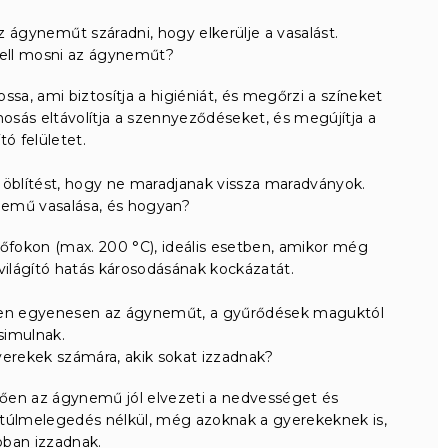
 ágyneműt száradni, hogy elkerülje a vasalást.
kell mosni az ágyneműt?
a, ami biztosítja a higiéniát, és megőrzi a színeket
mosás eltávolítja a szennyeződéseket, és megújítja a
ító felületet.
öblítést, hogy ne maradjanak vissza maradványok.
emű vasalása, és hogyan?
őfokon (max. 200 °C), ideális esetben, amikor még
világító hatás károsodásának kockázatát.
zépen egyenesen az ágyneműt, a gyűrődések maguktól
simulnak.
erekek számára, akik sokat izzadnak?
en az ágynemű jól elvezeti a nedvességet és
t túlmelegedés nélkül, még azoknak a gyerekeknek is,
bban izzadnak.