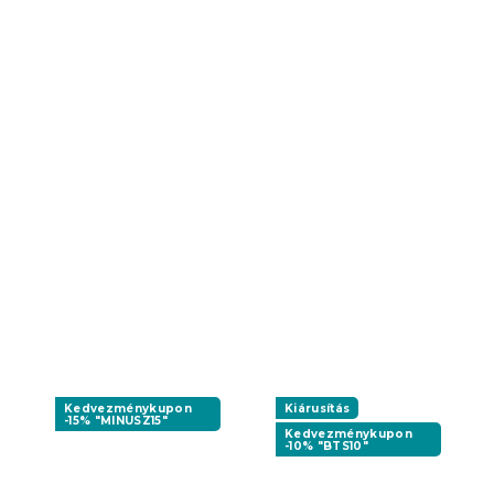
Kedvezménykupon
Kiárusítás
-15% "MINUSZ15"
Kedvezménykupon
-10% "BTS10"