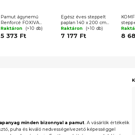
Pamut ágynemű
Egész éves steppelt
KOMF
Renforcé FOXIVA
paplan 140 x 200 cm
steppe
szürke
Raktáron
(>10 db)
párnával 70 x 90 cm
Raktáron
(>10 db)
200 c
Rakt
BASIC
90 c
5 373 Ft
7 177 Ft
8 68
K
lapanyag minden bizonnyal a pamut
. A vásárlók értékelik
esztő, puha és kiváló nedvességelvezető képességgel