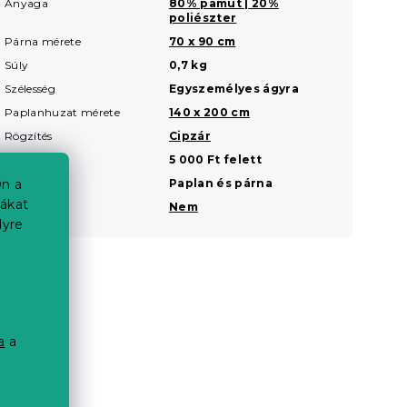
Anyaga
80% pamut | 20%
poliészter
Párna mérete
70 x 90 cm
Súly
0,7 kg
Szélesség
Egyszemélyes ágyra
Paplanhuzat mérete
140 x 200 cm
Rögzítés
Cipzár
Ár
5 000 Ft felett
Készletek
Paplan és párna
n a
iákat
Kétoldalas
Nem
lyre
a
a
a