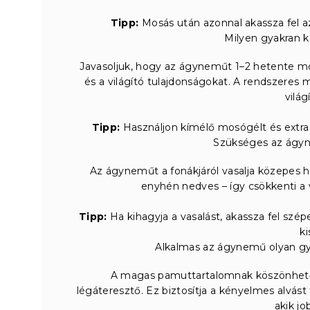
Tipp:
Mosás után azonnal akassza fel az
Milyen gyakran 
Javasoljuk, hogy az ágyneműt 1–2 hetente moss
és a világító tulajdonságokat. A rendszeres 
világ
Tipp:
Használjon kímélő mosógélt és extra 
Szükséges az ágyn
Az ágyneműt a fonákjáról vasalja közepes h
enyhén nedves – így csökkenti a 
Tipp:
Ha kihagyja a vasalást, akassza fel s
ki
Alkalmas az ágynemű olyan gy
A magas pamuttartalomnak köszönhető
légáteresztő. Ez biztosítja a kényelmes alvás
akik jo