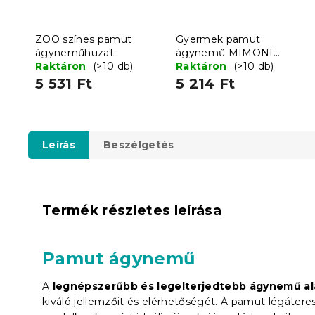
ZOO színes pamut
Gyermek pamut
ágyneműhuzat
ágynemű MIMONI
Raktáron
(>10 db)
SKATE CREW kék
Raktáron
(>10 db)
5 531 Ft
5 214 Ft
Leírás
Beszélgetés
Termék részletes leírása
Pamut ágynemű
A
legnépszerűbb és legelterjedtebb ágynemű a
kiváló jellemzőit és elérhetőségét. A pamut légáter