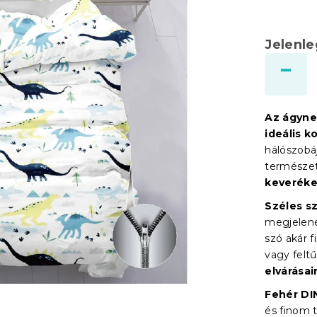
Jelenl
Az ágyne
ideális k
hálószobá
természet
keveréke
Széles s
megjelené
szó akár f
vagy felt
elvárásai
Fehér D
és finom