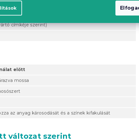
Elfog
lítások
naponta
ártó címkéje szerint)
nálat előtt
zárazva mossa
mosószert
zza az anyag károsodását és a színek kifakulását
t változat szerint