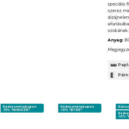
speciális
szerez mi
dizájnel
altatásáb
szobának.
Anyag:
80
Megjegyzés
Papl
Párn
Kedvezménykupon
Kedvezménykupon
Kiárus
-15% "MINUSZ15"
-10% "BTS10"
Kedv
-10% "