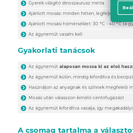
Gyerek világító dinoszaurusz minta
Beál
Ajánlott mosás: minden héten, legfeljebb 1x 14 
Ajánlott mosási hőmérséklet: 30 °C - 40 °C (a gy
Az ágyneműt vasalni kell
Gyakorlati tanácsok
Az ágyneműt
alaposan mossa ki az első hasz
Az ágyneműt külön, mindig kifordítva és becip
Használjon az anyagnak és színnek megfelelő 
Mosás után válasszon kímélő centrifugázást
Az ágyneműt kifordítva vasalja, így megakadályo
A csomag tartalma a választot