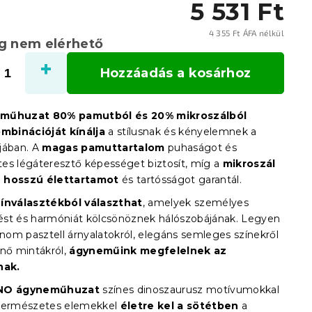
5 531 Ft
4 355 Ft ÁFA nélkül
eg nem elérhető
Egysé
Hozzáadás a kosárhoz
műhuzat 80% pamutból és 20% mikroszálból
ombinációját kínálja
a stílusnak és kényelemnek a
jában. A
magas pamuttartalom
puhaságot és
es légáteresztő képességet biztosít, míg a
mikroszál
 hosszú élettartamot
és tartósságot garantál.
zínválasztékból választhat
, amelyek személyes
st és harmóniát kölcsönöznek hálószobájának. Legyen
inom pasztell árnyalatokról, elegáns semleges színekről
űnő mintákról,
ágyneműink megfelelnek az
nak.
INO ágyneműhuzat
színes dinoszaurusz motívumokkal
 természetes elemekkel
életre kel a sötétben
a