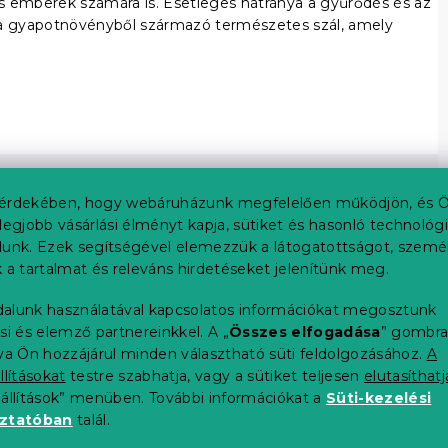
mos emberek számára is. Esetleges hátránya a gyűrődés és az
t a gyapotnövényből származó természetes szál, amely
érdekében, hogy webáruházunk megfelelően működjön, és Ö
legjobb vásárlási élményt kapja, sütiket és hasonló technológ
lunk. Ezek segítségével elemezzük a látogatottságot, szemé
 a tartalmat és releváns hirdetéseket jelenítünk meg.
alunk használatával kapcsolatos információkat megosztunk
si és elemző partnereinkkel. A „
Összes elfogadása
” gombr
tva Ön hozzájárul minden választható süti feldolgozásához.
A
llításokat
testre szabhatja, vagy a sütiket teljesen
elutasíthatj
eállítások” menüben. További információkat a
Süti-kezelési
oztatóban
talál.