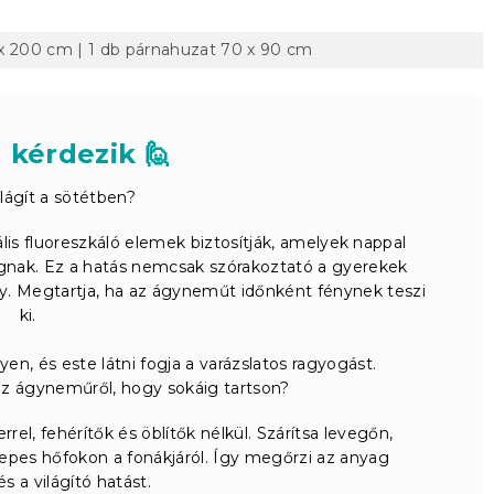
x 200 cm | 1 db párnahuzat 70 x 90 cm
 kérdezik 🙋
lágít a sötétben?
is fluoreszkáló elemek biztosítják, amelyek nappal
ognak. Ez a hatás nemcsak szórakoztató a gyerekek
ny. Megtartja, ha az ágyneműt időnként fénynek teszi
ki.
n, és este látni fogja a varázslatos ragyogást.
z ágyneműről, hogy sokáig tartson?
el, fehérítők és öblítők nélkül. Szárítsa levegőn,
zepes hőfokon a fonákjáról. Így megőrzi az anyag
 a világító hatást.