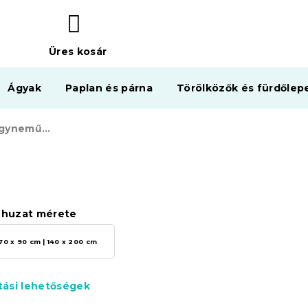
Üres kosár
KOSÁR
Ágyak
Paplan és párna
Törölközők és fürdőlep
Világító pamut ágyneműhuzat DINO fehér
huzat mérete
70 x 90 cm | 140 x 200 cm
ítási lehetőségek