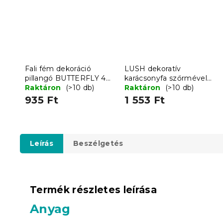
Fali fém dekoráció
LUSH dekoratív
pillangó BUTTERFLY 40
karácsonyfa szőrmével
cm - több színben
Raktáron
(>10 db)
41 cm - többféle színben
Raktáron
(>10 db)
935 Ft
1 553 Ft
Leírás
Beszélgetés
Termék részletes leírása
Anyag