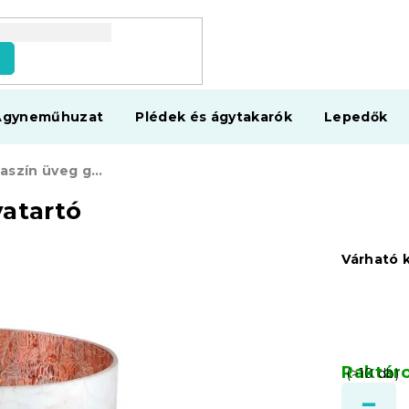
s
Ágyneműhuzat
Plédek és ágytakarók
Lepedők
ALISSA rózsaszín üveg gyertyatartó
yatartó
Várható 
Raktár
(>10 db)