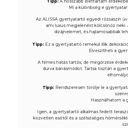
Tipp:
A hosszabb élettartam érdekébe
Mi a különbség e gyertyatar
Az ALISSA gyertyatartó egyedi rózsaszín üve
ami luxus megjelenést kölcsönöz neki. 
dizájnelemet, és hajlamosabbak leh
Tipp:
Ez a gyertyatartó remekül illik dekorác
Elveszítheti a gye
A fémes hatás tartós, de megőrzése érdekéb
durva bánásmódot. Tartsa tisztán a gyert
elhomályos
Tipp:
Rendszeresen törölje le a gyertyata
szenn
Használhatom a gy
Igen, a gyertyatartó alkalmas fedett teraszo
közvetlen esőtől és a szélsőséges hőmérsékl
sz