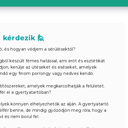
 kérdezik 🙋
ó, és hogyan védjem a sérülésektől?
ől készült fémes hatással, ami erőt és esztétikát
jon, kerülje az ütéseket és eséseket, amelyek
gendő egy finom porrongy vagy nedves kendő.
ztítószereket, amelyek megkarcolhatják a felületet.
ér el a gyertyatartóban?
yek könnyen elhelyezhetők az alján. A gyertyatartó
elfér benne, de mindig győződjön meg róla, hogy a
il és nem borul fel.