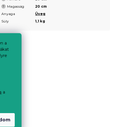
Magasság
20 cm
?
Anyaga
Üveg
Súly
1,1 kg
n a
iákat
lyre
a
a
a
adom