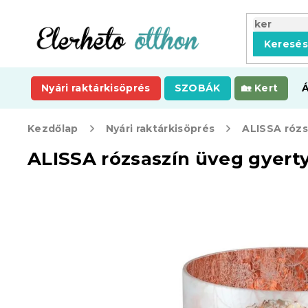
Ugrás
a
fő
Keresé
tartalomhoz
Nyári raktárkisöprés
SZOBÁK
Kert
Kezdőlap
Nyári raktárkisöprés
ALISSA rózsaszín üveg gyert