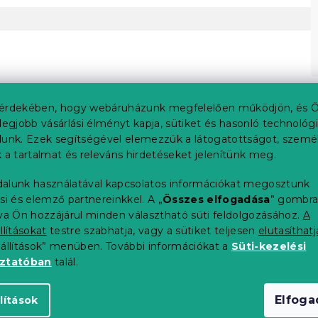
érdekében, hogy webáruházunk megfelelően működjön, és Ö
legjobb vásárlási élményt kapja, sütiket és hasonló technológ
lunk. Ezek segítségével elemezzük a látogatottságot, szemé
 a tartalmat és releváns hirdetéseket jelenítünk meg.
alunk használatával kapcsolatos információkat megosztunk
si és elemző partnereinkkel. A „
Összes elfogadása
” gombr
tva Ön hozzájárul minden választható süti feldolgozásához.
A
llításokat
testre szabhatja, vagy a sütiket teljesen
elutasíthatj
eállítások” menüben. További információkat a
Süti-kezelési
oztatóban
talál.
jében
Elfog
lítások