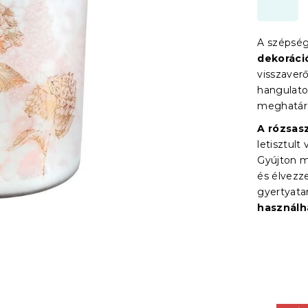
A szépség
dekoráci
visszaver
hangulato
meghatáro
A rózsasz
letisztult
Gyújton me
és élvezze
gyertyata
használh