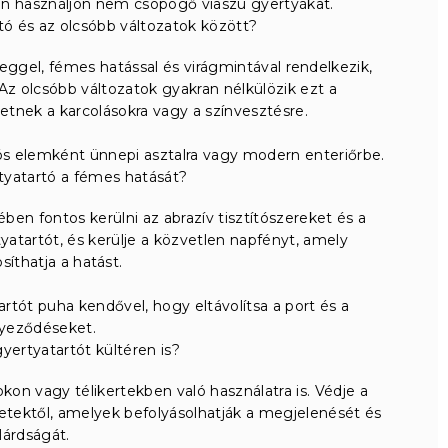
n használjon nem csöpögő viaszú gyertyákat.
tó és az olcsóbb változatok között?
ggel, fémes hatással és virágmintával rendelkezik,
Az olcsóbb változatok gyakran nélkülözik ezt a
etnek a karcolásokra vagy a színvesztésre.
iós elemként ünnepi asztalra vagy modern enteriőrbe.
rtyatartó a fémes hatását?
en fontos kerülni az abrazív tisztítószereket és a
yatartót, és kerülje a közvetlen napfényt, amely
íthatja a hatást.
rtót puha kendővel, hogy eltávolítsa a port és a
yeződéseket.
ertyatartót kültéren is?
kon vagy télikertekben való használatra is. Védje a
etektől, amelyek befolyásolhatják a megjelenését és
ilárdságát.