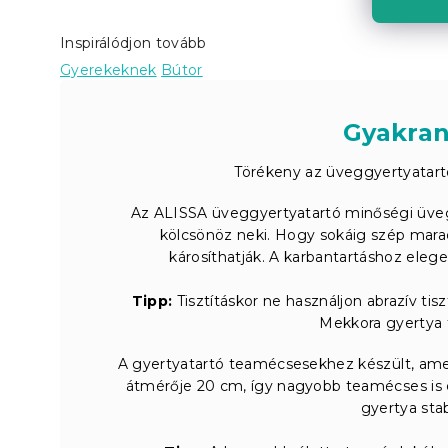
Inspirálódjon tovább
Gyerekeknek
Bútor
Gyakran
Törékeny az üveggyertyatart
Az ALISSA üveggyertyatartó minőségi üvegb
kölcsönöz neki. Hogy sokáig szép marad
károsíthatják. A karbantartáshoz ele
Tipp:
Tisztításkor ne használjon abrazív tis
Mekkora gyertya f
A gyertyatartó teamécsesekhez készült, amel
átmérője 20 cm, így nagyobb teamécses is 
gyertya stab