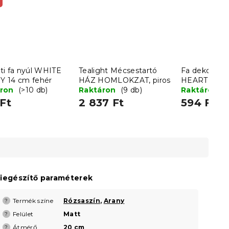
ti fa nyúl WHITE
Tealight Mécsestartó
Fa dekoratív
 14 cm fehér
HÁZ HOMLOKZAT, piros
HEARTLY 21
áron
(>10 db)
Raktáron
(9 db)
Raktáron
(
Ft
2 837 Ft
594 Ft
iegészítő paraméterek
Termék színe
Rózsaszín
,
Arany
?
Felület
Matt
?
Átmérő
20 cm
?