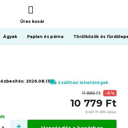
Üres kosár
KOSÁR
Ágyak
Paplan és párna
Törölközők és fürdőlep
kézbesítés:
2026.08.13
Szállítási lehetőségek
11 886 Ft
–9 %
10 779 Ft
8 487 Ft ÁFA nélkül
on
Egysé