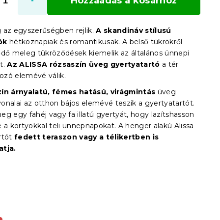
Hozzáadás a kosárhoz
 az egyszerűségben rejlik.
A skandináv stílusú
ók
hétköznapiak és romantikusak. A belső tükrökről
ődő meleg tükröződések kiemelik az általános ünnepi
t.
Az ALISSA rózsaszín üveg
gyertyatartó
a tér
zó elemévé válik.
ín árnyalatú, fémes hatású, virágmintás
üveg
 vonalai az otthon bájos elemévé teszik a gyertyatartót.
g egy fahéj vagy fa illatú gyertyát, hogy lazítshasson
 a kortyokkal teli ünnepnapokat. A henger alakú Alissa
rtót
fedett teraszon vagy a télikertben is
atja.