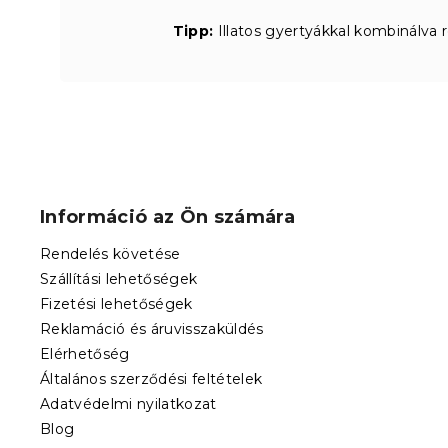
Tipp:
Illatos gyertyákkal kombinálva 
L
á
b
Információ az Ön számára
l
é
Rendelés követése
c
Szállítási lehetőségek
Fizetési lehetőségek
Reklamáció és áruvisszaküldés
Elérhetőség
Általános szerződési feltételek
Adatvédelmi nyilatkozat
Blog