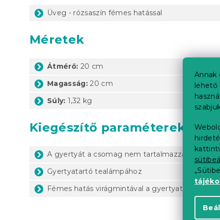
Üveg - rózsaszín fémes hatással
Méretek
Átmérő:
20 cm
Annak 
Magasság:
20 cm
lehető 
haszná
Súly:
1,32 kg
szabjuk
Kiegészítő paraméterek
Webold
hirdeté
kattin
A gyertyát a csomag nem tartalmazza
sütibeá
„Sütib
Gyertyatartó tealámpához
tájék
Fémes hatás virágmintával a gyertyatartó belse
Beál