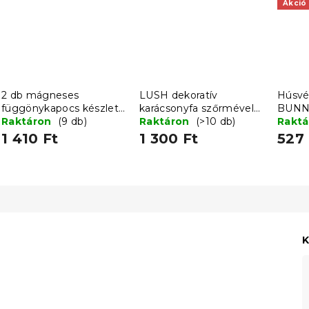
Akció
2 db mágneses
LUSH dekoratív
Húsvé
függönykapocs készlet
karácsonyfa szőrmével
BUNNY
UMBRA, zöld
Raktáron
(9 db)
28 cm - többféle
Raktáron
(>10 db)
Rakt
színben
1 410 Ft
1 300 Ft
527 
K