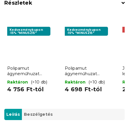
Részletek
Kedvezménykupon
Kedvezménykupon
Ak
-15% "MINUSZ15"
-15% "MINUSZ15"
Polipamut
Polipamut
Jer
ágyneműhuzat
ágyneműhuzat
le
LIGHTHOUSE POLY kék
WOODEN HOUSES
Raktáron
(>10 db)
Raktáron
(>10 db)
Ra
POLY színes
4 756 Ft-tól
4 698 Ft-tól
2 
Leírás
Beszélgetés