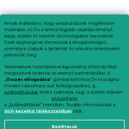
L
á
b
Annak érdekében, hogy webáruházunk megfelelően
Információ az Ön számára
l
működjön, és Ön a lehető legjobb vásárlási élményt
é
Rendelés követése
kapja, sütiket és hasonló technológiákat használunk.
c
Ezek segítségével elemezzük a látogatottságot,
Szállítási lehetőségek
személyre szabjuk a tartalmat és releváns hirdetéseket
Fizetési lehetőségek
jelenítünk meg.
Reklamáció és áruvisszaküldés
Elérhetőség
Weboldalunk használatával kapcsolatos információkat
Általános szerződési feltételek
megosztunk hirdetési és elemző partnereinkkel. A
Adatvédelmi nyilatkozat
„
Összes elfogadása
” gombra kattintva Ön hozzájárul
minden választható süti feldolgozásához.
A
Blog
sütibeállításokat
testre szabhatja, vagy a sütiket teljesen
Partnereinknek
elutasíthatja
a „Sütibeállítások” menüben. További információkat a
Süti-kezelési tájékoztatóban
talál.
Shoptet Premium készítette
Beállítások