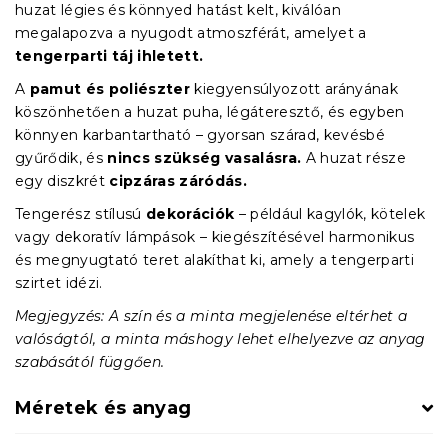
huzat légies és könnyed hatást kelt, kiválóan
megalapozva a nyugodt atmoszférát, amelyet a
tengerparti táj ihletett.
A
pamut és poliészter
kiegyensúlyozott arányának
köszönhetően a huzat puha, légáteresztő, és egyben
könnyen karbantartható – gyorsan szárad, kevésbé
gyűrődik, és
nincs szükség vasalásra.
A huzat része
egy diszkrét
cipzáras záródás.
Tengerész stílusú
dekorációk
– például kagylók, kötelek
vagy dekoratív lámpások – kiegészítésével harmonikus
és megnyugtató teret alakíthat ki, amely a tengerparti
szirtet idézi.
Megjegyzés: A szín és a minta megjelenése eltérhet a
valóságtól, a minta máshogy lehet elhelyezve az anyag
szabásától függően.
Méretek és anyag