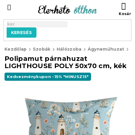
Ugrás
KO
a
fő
tartalomhoz
KERESÉS
Kezdőlap
Szobák
Hálószoba
Ágyneműhuzat
P
Polipamut párnahuzat
LIGHTHOUSE POLY 50x70 cm, kék
Kedvezménykupon -15% "MINUSZ15"