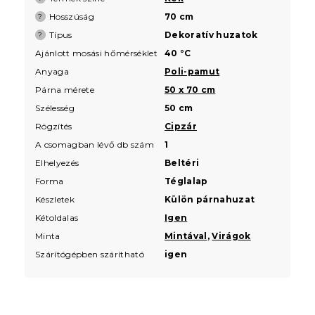
Hosszúság
70 cm
?
Típus
Dekoratív huzatok
?
Ajánlott mosási hőmérséklet
40 °C
Anyaga
Poli-pamut
Párna mérete
50 x 70 cm
Szélesség
50 cm
Rögzítés
Cipzár
A csomagban lévő db szám
1
Elhelyezés
Beltéri
Forma
Téglalap
Készletek
Külön párnahuzat
Kétoldalas
Igen
Minta
Mintával
,
Virágok
Szárítógépben szárítható
igen