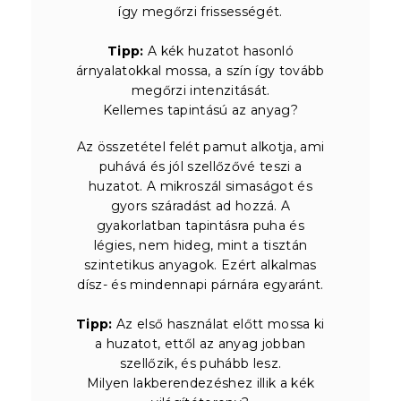
így megőrzi frissességét.
Tipp:
A kék huzatot hasonló
árnyalatokkal mossa, a szín így tovább
megőrzi intenzitását.
Kellemes tapintású az anyag?
Az összetétel felét pamut alkotja, ami
puhává és jól szellőzővé teszi a
huzatot. A mikroszál simaságot és
gyors száradást ad hozzá. A
gyakorlatban tapintásra puha és
légies, nem hideg, mint a tisztán
szintetikus anyagok. Ezért alkalmas
dísz- és mindennapi párnára egyaránt.
Tipp:
Az első használat előtt mossa ki
a huzatot, ettől az anyag jobban
szellőzik, és puhább lesz.
Milyen lakberendezéshez illik a kék