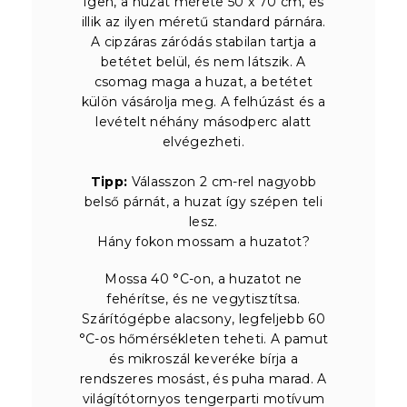
Igen, a huzat mérete 50 x 70 cm, és
illik az ilyen méretű standard párnára.
A cipzáras záródás stabilan tartja a
betétet belül, és nem látszik. A
csomag maga a huzat, a betétet
külön vásárolja meg. A felhúzást és a
levételt néhány másodperc alatt
elvégezheti.
Tipp:
Válasszon 2 cm-rel nagyobb
belső párnát, a huzat így szépen teli
lesz.
Hány fokon mossam a huzatot?
Mossa 40 °C-on, a huzatot ne
fehérítse, és ne vegytisztítsa.
Szárítógépbe alacsony, legfeljebb 60
°C-os hőmérsékleten teheti. A pamut
és mikroszál keveréke bírja a
rendszeres mosást, és puha marad. A
világítótornyos tengerparti motívum