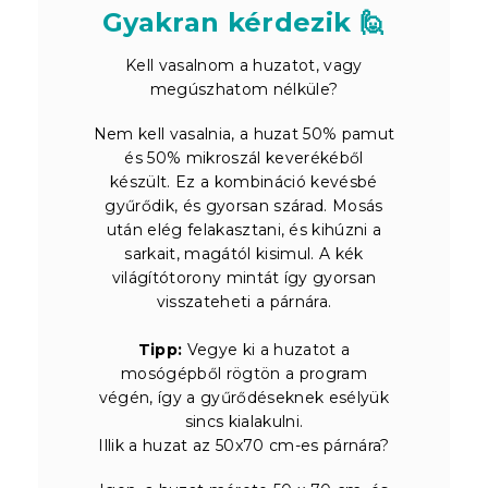
Gyakran kérdezik 🙋
Kell vasalnom a huzatot, vagy
megúszhatom nélküle?
Nem kell vasalnia, a huzat 50% pamut
és 50% mikroszál keverékéből
készült. Ez a kombináció kevésbé
gyűrődik, és gyorsan szárad. Mosás
után elég felakasztani, és kihúzni a
sarkait, magától kisimul. A kék
világítótorony mintát így gyorsan
visszateheti a párnára.
Tipp:
Vegye ki a huzatot a
mosógépből rögtön a program
végén, így a gyűrődéseknek esélyük
sincs kialakulni.
Illik a huzat az 50x70 cm-es párnára?