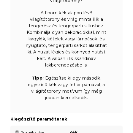
világítótorony?
A finom kék alapon lévő
világítótorony és virág minta illik a
tengerész és tengerparti stílushoz.
Kombinálja olyan dekorációkkal, mint
kagylók, kötelek vagy lámpások, és
nyugtató, tengerparti sarkot alakíthat
ki. A huzat légies és könnyed hatást
kelt. Kiválóan illik skandináv
lakberendezésbe is.
Tipp:
Egészítse ki egy második,
egyszínű kék vagy fehér párnával, a
világítótorony motívum így még
jobban kiemelkedik.
Kiegészítő paraméterek
Termék színe
Kék
?