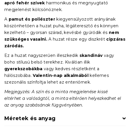
apró fehér szívek
harmonikus és megnyugtató
megjelenést kölcsönöznek.
A
pamut és poliészter
kiegyensúlyozott arányának
köszönhetően a huzat puha, légáteresztő és könnyen
kezelhető – gyorsan szárad, kevésbé gyűrődik és
nem
szükséges vasalni.
A huzat része egy diszkrét
cipzáras
záródás.
Ez a huzat nagyszerűen illeszkedik
skandináv
vagy
boho stílusú belső terekhez. Kiválóan illik
gyerekszobákba
vagy kedves részletként a
hálószobába.
Valentin-nap alkalmából
kellemes
szezonális színfoltja lehet az enteriőrnek.
Megjegyzés: A szín és a minta megjelenése kissé
eltérhet a valóságtól, a minta eltérően helyezkedhet el
az anyag szabásának függvényében.
Méretek és anyag