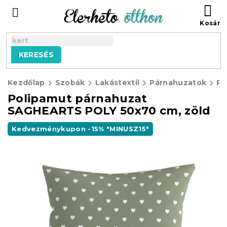
Ugrás
KO
a
fő
tartalomhoz
KERESÉS
Kezdőlap
Szobák
Lakástextil
Párnahuzatok
Polipamut párnahuzat
SAGHEARTS POLY 50x70 cm, zöld
Kedvezménykupon -15% "MINUSZ15"