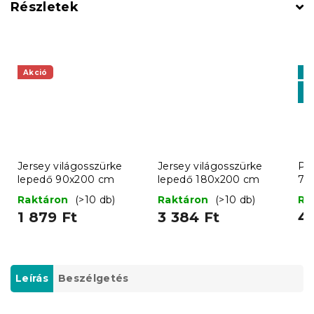
Részletek
Akció
Ki
K
-1
Jersey világosszürke
Jersey világosszürke
Pr
lepedő 90x200 cm
lepedő 180x200 cm
70
Raktáron
(>10 db)
Raktáron
(>10 db)
Ra
1 879 Ft
3 384 Ft
4 
Leírás
Beszélgetés