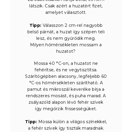
látszik. Csak azért a huzatért fizet,
amelyet választott.
Tipp:
Válasszon 2 cm-rel nagyobb
belső párnát, a huzat így szépen teli
lesz, és nem gyűrődik meg.
Milyen hőmérsékleten mossam a
huzatot?
Mossa 40 °C-on, a huzatot ne
fehérítse, és ne vegytisztítsa.
Szárítógépben alacsony, legfeljebb 60
°C-os hőmérsékleten szárítható. A
pamut és mikroszál keveréke bírja a
rendszeres mosást, és puha marad. A
zsályazöld alapon lévő fehér szívek
így megőrzik frissességüket.
Tipp:
Mossa külön a világos színekkel,
a fehér szívek így tiszták maradnak.