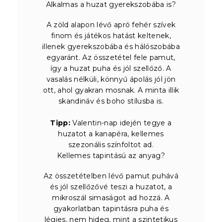
Alkalmas a huzat gyerekszobába is?
A zöld alapon lévő apró fehér szívek
finom és játékos hatást keltenek,
illenek gyerekszobába és hálószobába
egyaránt. Az összetétel fele pamut,
így a huzat puha és jól szellőző. A
vasalás nélküli, könnyű ápolás jól jön
ott, ahol gyakran mosnak. A minta illik
skandináv és boho stílusba is.
Tipp:
Valentin-nap idején tegye a
huzatot a kanapéra, kellemes
szezonális színfoltot ad.
Kellemes tapintású az anyag?
Az összetételben lévő pamut puhává
és jól szellőzővé teszi a huzatot, a
mikroszál simaságot ad hozzá. A
gyakorlatban tapintásra puha és
légies, nem hideg, mint a szintetikus