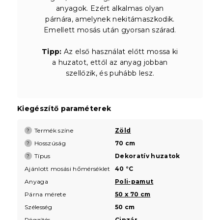
anyagok. Ezért alkalmas olyan
párnára, amelynek nekitámaszkodik.
Emellett mosás után gyorsan szárad.
Tipp:
Az első használat előtt mossa ki
a huzatot, ettől az anyag jobban
szellőzik, és puhább lesz.
Kiegészítő paraméterek
Termék színe
Zöld
?
Hosszúság
70 cm
?
Típus
Dekoratív huzatok
?
Ajánlott mosási hőmérséklet
40 °C
Anyaga
Poli-pamut
Párna mérete
50 x 70 cm
Szélesség
50 cm
Rögzítés
Cipzár