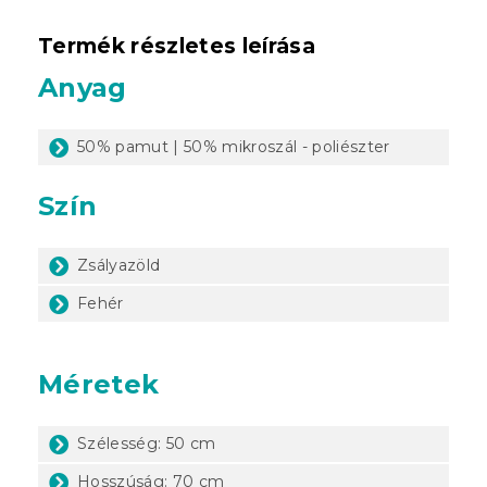
Termék részletes leírása
Anyag
50% pamut | 50% mikroszál - poliészter
Szín
Zsályazöld
Fehér
Méretek
Szélesség: 50 cm
Hosszúság: 70 cm