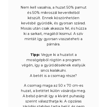
Nem kell vasalnia, a huzat 50% pamut
és 50% mikroszál keverékéből
készült. Ennek köszönhetően
kevésbé gyűrődik, és gyorsan szárad.
Mosás után csak akassza fel, és húzza
ki a sarkait, magától kisimul. A szív
mintát így gyorsan visszateheti a
párnára.
Tipp:
Vegye ki a huzatot a
mosógépből rögtön a program
végén, így a gyűrődéseknek esélyük
sincs kialakulni.
A betét is a csomag része?
A csomag maga az 50 x 70 cm-es
huzat, a betétet külön vásárolja meg.
A belső párnát így a kívánt puhaság
szerint választhatja ki. A cipzáras
záródás stabilan tartja belül, és nem