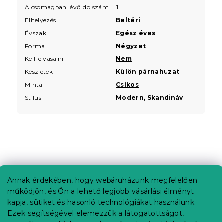
A csomagban lévő db szám
1
Elhelyezés
Beltéri
Évszak
Egész éves
Forma
Négyzet
Kell-e vasalni
Nem
Készletek
Külön párnahuzat
Minta
Csíkos
Stílus
Modern, Skandináv
L
á
b
Annak érdekében, hogy webáruházunk megfelelően
Információ az Ön számára
l
működjön, és Ön a lehető legjobb vásárlási élményt
é
Rendelés követése
kapja, sütiket és hasonló technológiákat használunk.
c
Ezek segítségével elemezzük a látogatottságot,
Szállítási lehetőségek