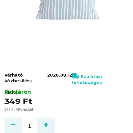
Várható
2026.08.12
Szállítási
kézbesítés:
lehetőségek
Raktáron
(1 db)
349 Ft
275 Ft ÁFA nélkül
Egységár: