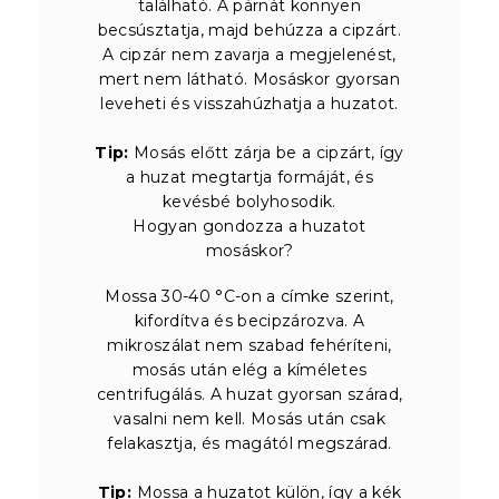
található. A párnát könnyen
becsúsztatja, majd behúzza a cipzárt.
A cipzár nem zavarja a megjelenést,
mert nem látható. Mosáskor gyorsan
leveheti és visszahúzhatja a huzatot.
Tip:
Mosás előtt zárja be a cipzárt, így
a huzat megtartja formáját, és
kevésbé bolyhosodik.
Hogyan gondozza a huzatot
mosáskor?
Mossa 30-40 °C-on a címke szerint,
kifordítva és becipzározva. A
mikroszálat nem szabad fehéríteni,
mosás után elég a kíméletes
centrifugálás. A huzat gyorsan szárad,
vasalni nem kell. Mosás után csak
felakasztja, és magától megszárad.
Tip:
Mossa a huzatot külön, így a kék