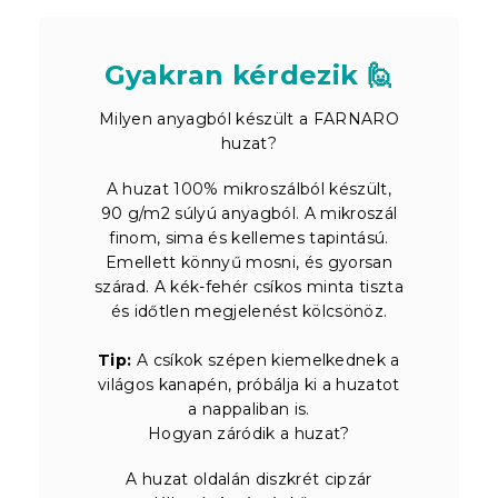
Gyakran kérdezik 🙋
Milyen anyagból készült a FARNARO
huzat?
A huzat 100% mikroszálból készült,
90 g/m2 súlyú anyagból. A mikroszál
finom, sima és kellemes tapintású.
Emellett könnyű mosni, és gyorsan
szárad. A kék-fehér csíkos minta tiszta
és időtlen megjelenést kölcsönöz.
Tip:
A csíkok szépen kiemelkednek a
világos kanapén, próbálja ki a huzatot
a nappaliban is.
Hogyan záródik a huzat?
A huzat oldalán diszkrét cipzár