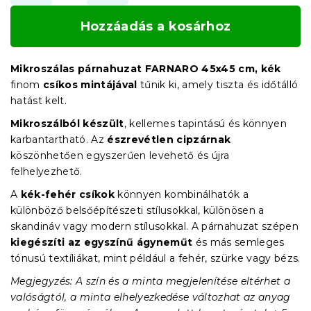
Hozzáadás a kosárhoz
Mikroszálas párnahuzat FARNARO 45x45 cm, kék
finom
csíkos mintájával
tűnik ki, amely tiszta és időtálló
hatást kelt.
Mikroszálból készült
, kellemes tapintású és könnyen
karbantartható. Az
észrevétlen cipzárnak
köszönhetően egyszerűen levehető és újra
felhelyezhető.
A
kék-fehér csíkok
könnyen kombinálhatók a
különböző belsőépítészeti stílusokkal, különösen a
skandináv vagy modern stílusokkal. A párnahuzat szépen
kiegészíti az egyszínű ágyneműt
és más semleges
tónusú textíliákat, mint például a fehér, szürke vagy bézs.
Megjegyzés: A szín és a minta megjelenítése eltérhet a
valóságtól, a minta elhelyezkedése változhat az anyag