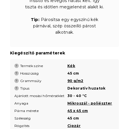
frissítő és levegős hatást kelt. Így
tiszta és időtlen megjelenést alakít ki.
Tip:
Párosítsa egy egyszínű kék
párnával, szép összeillő párost
alkotnak.
Kiegészítő paraméterek
Termék színe
Kék
?
Hosszúság
45 cm
?
Grammsúly
90 g/m2
?
Típus
Dekoratív huzatok
?
Ajánlott mosási hőmérséklet
30 - 40 °C
Anyaga
Mikroszál - poliészter
Párna mérete
45 x 45 cm
Szélesség
45 cm
Rögzítés
Cipzár