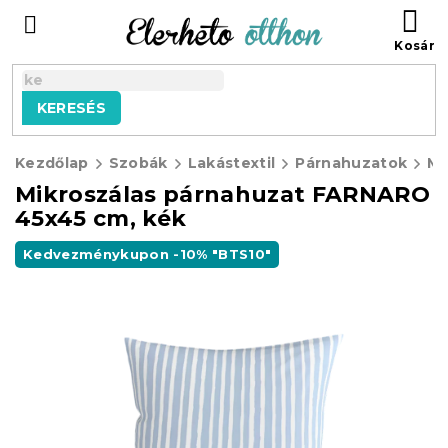
Ugrás
KO
a
fő
tartalomhoz
KERESÉS
Kezdőlap
Szobák
Lakástextil
Párnahuzatok
Mikroszálas párnahuzat FARNARO
45x45 cm, kék
Kedvezménykupon -10% "BTS10"