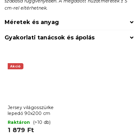
szabása függvényében. A megadott huzatméretek ± 5
cm-rel eltérhetnek.
Méretek és anyag
Gyakorlati tanácsok és ápolás
Akció
Jersey világosszürke
lepedő 90x200 cm
Raktáron
(>10 db)
1 879 Ft