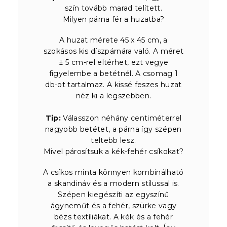
szín tovább marad telített.
Milyen párna fér a huzatba?
A huzat mérete 45 x 45 cm, a
szokásos kis díszpárnára való. A méret
± 5 cm-rel eltérhet, ezt vegye
figyelembe a betétnél. A csomag 1
db-ot tartalmaz. A kissé feszes huzat
néz ki a legszebben.
Tip:
Válasszon néhány centiméterrel
nagyobb betétet, a párna így szépen
teltebb lesz.
Mivel párosítsuk a kék-fehér csíkokat?
A csíkos minta könnyen kombinálható
a skandináv és a modern stílussal is.
Szépen kiegészíti az egyszínű
ágyneműt és a fehér, szürke vagy
bézs textíliákat. A kék és a fehér