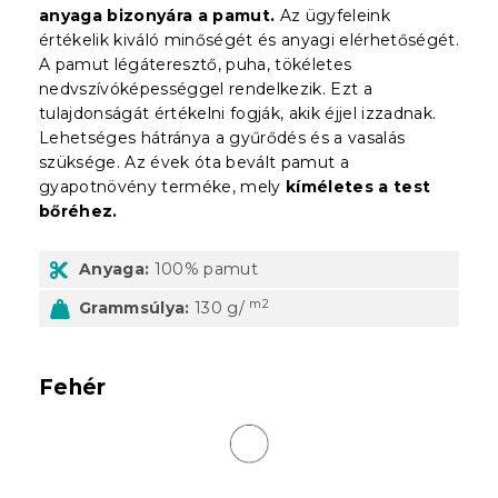
anyaga bizonyára a pamut.
Az ügyfeleink
értékelik kiváló minőségét és anyagi elérhetőségét.
A pamut légáteresztő, puha, tökéletes
nedvszívóképességgel rendelkezik. Ezt a
tulajdonságát értékelni fogják, akik éjjel izzadnak.
Lehetséges hátránya a gyűrődés és a vasalás
szüksége. Az évek óta bevált pamut a
gyapotnövény terméke, mely
kíméletes a test
bőréhez.
Anyaga:
100% pamut
m2
Grammsúlya:
130 g/
Fehér