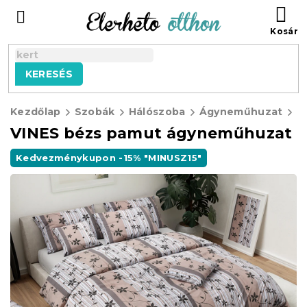
Ugrás
KO
a
fő
tartalomhoz
KERESÉS
Kezdőlap
Szobák
Hálószoba
Ágyneműhuzat
P
VINES bézs pamut ágyneműhuzat
Kedvezménykupon -15% "MINUSZ15"