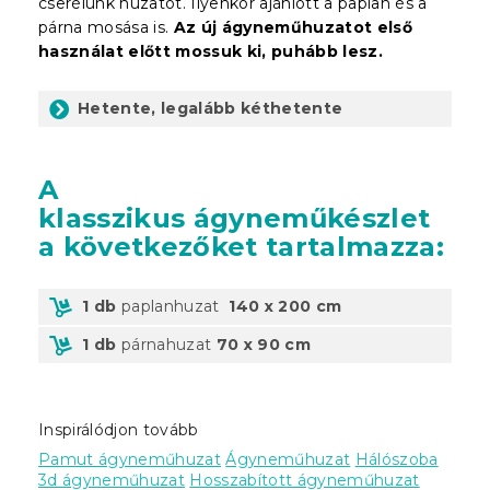
cserélünk huzatot. Ilyenkor ajánlott a paplan és a
párna mosása is.
Az új ágyneműhuzatot első
használat előtt mossuk ki, puhább lesz.
Hetente, legalább kéthetente
A
klasszikus
ágyneműkészlet
a következőket tartalmazza:
1 db
paplanhuzat
140 x 200 cm
1 db
párnahuzat
70 x 90 cm
Inspirálódjon tovább
Pamut ágyneműhuzat
Ágyneműhuzat
Hálószoba
3d ágyneműhuzat
Hosszabított ágyneműhuzat