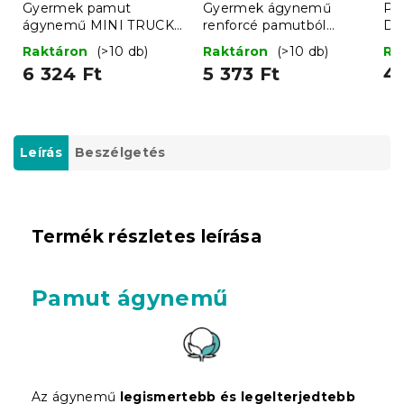
Gyermek pamut
Gyermek ágynemű
Pa
ágynemű MINI TRUCKS
renforcé pamutból
DE
TALES kék, 100% pamut
LITTLE SAFARI színes
kr
Raktáron
(>10 db)
Raktáron
(>10 db)
Ra
hot
6 324 Ft
5 373 Ft
4 
Leírás
Beszélgetés
Termék részletes leírása
Pamut ágynemű
Az ágynemű
legismertebb és legelterjedtebb