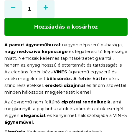
Hozzáadás a kosárhoz
A pamut ágyneműhuzat
nagyon népszerű puhasága,
nagy nedvszívó képessége
és légáteresztő képessége
miatt. Nemcsak kellemes tapintásérzetet garantál,
hanem az anyag hosszú élettartamát és tartósságát is.
Az elegáns fehér-bézs
VINES
ágynemű egyszerű és
vidéki megjelenést
kölcsönöz.
A fehér háttér
bézs
színű részletekkel,
eredeti dizájnnal
és finom szövettel
minden hálószoba megjelenését kiemeli.
Az ágynemű nem feltűnő
cipzárral rendelkezik,
ami
megkönnyíti a paplanhuzatok és párnahuzatok cseréjét.
Vigyen
eleganciát
és kényelmet hálószobájába a VINES
ágyneművel.
Tippünk:
Kedvenc ágyneműje minőségének