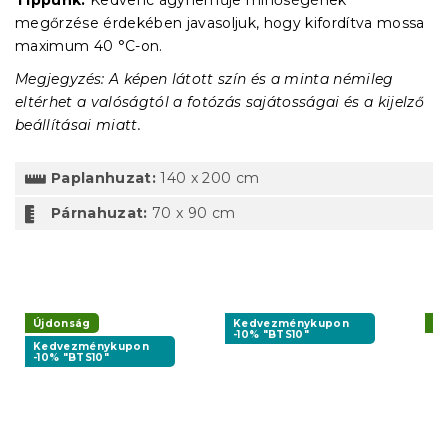
megőrzése érdekében javasoljuk, hogy kifordítva mossa
maximum 40 °C-on.
Megjegyzés: A képen látott szín és a minta némileg
eltérhet a valóságtól a fotózás sajátosságai és a kijelző
beállításai miatt.
Paplanhuzat:
140 x 200 cm
Párnahuzat:
70 x 90 cm
Újdonság
Kedvezménykupon
Új
-10% "BTS10"
Kedvezménykupon
-10% "BTS10"