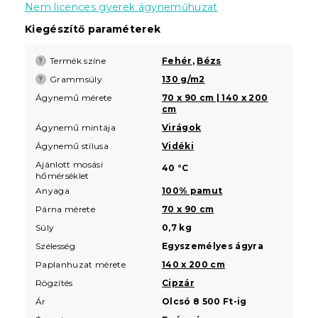
Nem licences gyerek ágyneműhuzat
Kiegészítő paraméterek
Termék színe
Fehér
,
Bézs
?
Grammsúly
130 g/m2
?
Ágynemű mérete
70 x 90 cm | 140 x 200
cm
Ágynemű mintája
Virágok
Ágynemű stílusa
Vidéki
Ajánlott mosási
40 °C
hőmérséklet
Anyaga
100% pamut
Párna mérete
70 x 90 cm
Súly
0,7 kg
Szélesség
Egyszemélyes ágyra
Paplanhuzat mérete
140 x 200 cm
Rögzítés
Cipzár
Ár
Olcsó 8 500 Ft-ig