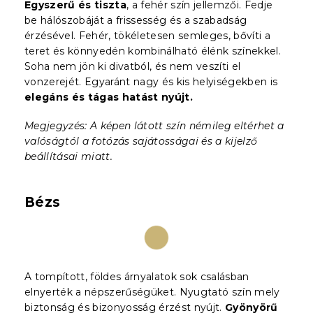
Egyszerű és tiszta
, a fehér szín jellemzői. Fedje
be hálószobáját a frissesség és a szabadság
érzésével. Fehér, tökéletesen semleges, bővíti a
teret és könnyedén kombinálható élénk színekkel.
Soha nem jön ki divatból, és nem veszíti el
vonzerejét. Egyaránt nagy és kis helyiségekben is
elegáns és tágas hatást nyújt.
Megjegyzés: A képen látott szín némileg eltérhet a
valóságtól a fotózás sajátosságai és a kijelző
beállításai miatt.
Bézs
A tompított, földes árnyalatok sok csalásban
elnyerték a népszerűségüket. Nyugtató szín mely
biztonság és bizonyosság érzést nyújt.
Gyönyörű