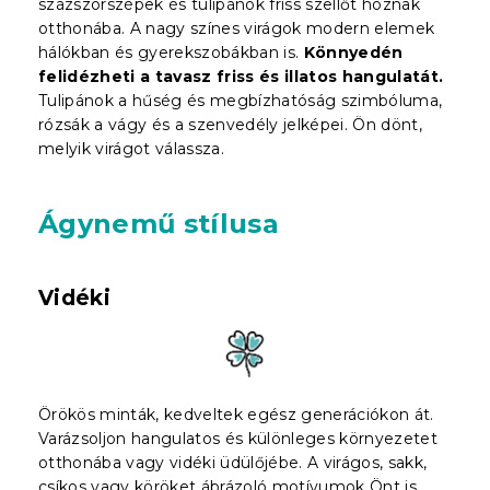
százszorszépek és tulipánok friss szellőt hoznak
otthonába. A nagy színes virágok modern elemek
hálókban és gyerekszobákban is.
Könnyedén
felidézheti a tavasz friss és illatos hangulatát.
Tulipánok a hűség és megbízhatóság szimbóluma,
rózsák a vágy és a szenvedély jelképei. Ön dönt,
melyik virágot válassza.
Ágynemű stílusa
Vidéki
Örökös minták, kedveltek egész generációkon át.
Varázsoljon hangulatos és különleges környezetet
otthonába vagy vidéki üdülőjébe. A virágos, sakk,
csíkos vagy köröket ábrázoló motívumok Önt is