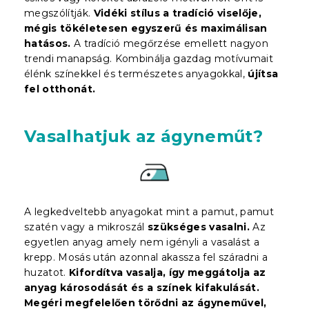
megszólítják.
Vidéki stílus a tradíció viselője,
mégis tökéletesen egyszerű és maximálisan
hatásos.
A tradíció megőrzése emellett nagyon
trendi manapság. Kombinálja gazdag motívumait
élénk színekkel és természetes anyagokkal,
újítsa
fel otthonát.
Vasalhatjuk az ágyneműt?
A legkedveltebb anyagokat mint a pamut, pamut
szatén vagy a mikroszál
szükséges vasalni.
Az
egyetlen anyag amely nem igényli a vasalást a
krepp. Mosás után azonnal akassza fel száradni a
huzatot.
Kifordítva vasalja, így meggátolja az
anyag károsodását és a színek kifakulását.
Megéri megfelelően törődni az ágyneművel,