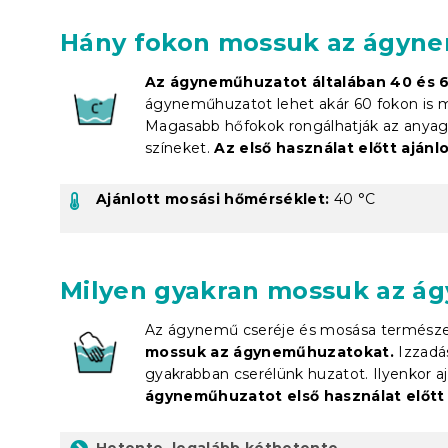
Hány fokon mossuk az ágyn
Az ágyneműhuzatot általában 40 és 60
ágyneműhuzatot lehet akár 60 fokon is m
Magasabb hőfokok rongálhatják az anyag s
színeket.
Az első használat előtt aján
Ajánlott mosási hőmérséklet:
40 °C
Milyen gyakran mossuk az á
Az ágynemű cseréje és mosása természe
mossuk az ágyneműhuzatokat.
Izzadá
gyakrabban cserélünk huzatot. Ilyenkor aj
ágyneműhuzatot első használat előtt 
Hetente, legalább kéthetente