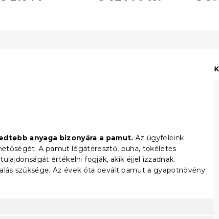
K
jedtebb anyaga bizonyára a pamut.
Az ügyfeleink
rhetőségét. A pamut légáteresztő, puha, tökéletes
lajdonságát értékelni fogják, akik éjjel izzadnak.
salás szüksége. Az évek óta bevált pamut a gyapotnövény