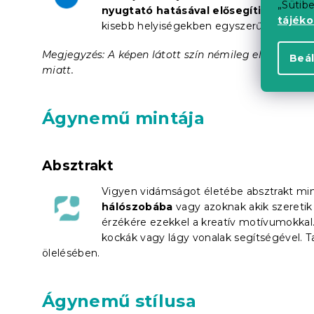
„Sütib
nyugtató hatásával
elősegíti az álmo
tájék
kisebb helyiségekben egyszerű tartozéko
Megjegyzés: A képen látott szín némileg eltérhet a va
Beál
miatt.
Ágynemű mintája
Absztrakt
Vigyen vidámságot életébe absztrakt min
hálószobába
vagy azoknak akik szeretik 
érzékére ezekkel a kreatív motívumokkal
kockák vagy lágy vonalak segítségével. 
ölelésében.
Ágynemű stílusa