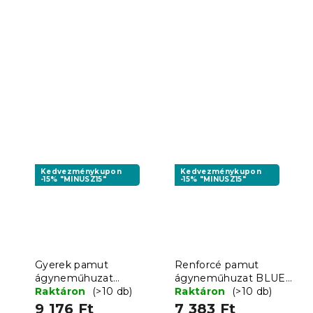
Kedvezménykupon
Kedvezménykupon
-15% "MINUSZ15"
-15% "MINUSZ15"
Gyerek pamut
Renforcé pamut
ágyneműhuzat
ágyneműhuzat BLUE
JURASSIC WORLD
Raktáron
(>10 db)
LINE kék
Raktáron
(>10 db)
VOLCANO színes
9 176 Ft
7 383 Ft