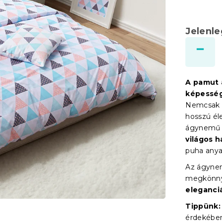
Jelenl
A pamut
képessé
Nemcsak k
hosszú él
ágynemű 
világos h
puha anya
Az ágyne
megkönnyí
eleganci
Tippünk:
érdekében