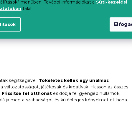
eállítások” menüben. További információkat a
Süti-kezelési
dozást.
Halvány árnyalatai kisebb különösen jól mutatnak
oztatóban
talál.
kkal.
lóságtól a fotózás sajátosságai és a kijelző beállításai
Elfog
lítások
ták segítségével.
Tökéletes kellék egy unalmas
a változatosságot, játékosak és kreatívak. Hasson az összes
.
Frissítse fel otthonát
és dobja fel gyengéd hullámok,
Találja meg a szabadságot és különleges kényelmet otthona