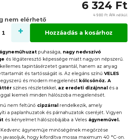
6 324 Ft
4 980 Ft ÁFA nélkül
eg nem elérhető
Egysé
Hozzáadás a kosárhoz
 ágyneműhuzat
puhasága,
nagy nedvszívó
ge
és légáteresztő képessége miatt nagyon népszerű.
ellemes tapintásérzetet garantál, hanem az anyag
ettartamát és tartósságát is. Az elegáns színű
VELES
egyszerű és modern megjelenést
kölcsönöz.
A
áttér
színes részletekkel,
az eredeti dizájnnal
és a
ggal kiemeli minden hálószoba megjelenését.
mű nem feltűnő
cipzárral
rendelkezik, amely
ti a paplanhuzatok és párnahuzatok cseréjét. Vigyen
át
és kényelmet hálószobájába a Veles
ágyneművel.
Kedvenc ágyneműje minőségének megőrzése
 javasoljuk, hogy kifordítva mossa maximum 40 °C-on.