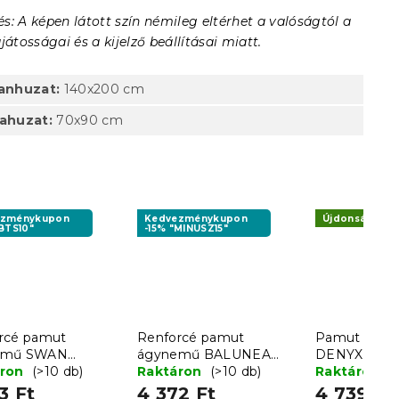
s: A képen látott szín némileg eltérhet a valóságtól a
játosságai és a kijelző beállításai miatt.
anhuzat:
140x200 cm
ahuzat:
70x90 cm
ezménykupon
Kedvezménykupon
Újdonság
BTS10"
-15% "MINUSZ15"
rcé pamut
Renforcé pamut
Pamut ágy
emű SWAN
ágynemű BALUNEA
DENYX BLEN
 rózsaszín
áron
(>10 db)
fehér
Raktáron
(>10 db)
hotelszobai 
Raktáron
(
3 Ft
4 372 Ft
4 739 Ft