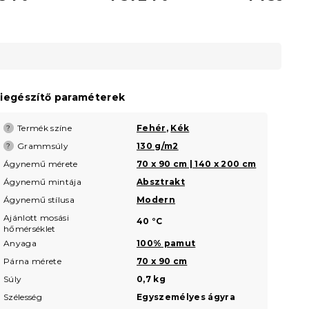
iegészítő paraméterek
Termék színe
Fehér
,
Kék
?
Grammsúly
130 g/m2
?
Ágynemű mérete
70 x 90 cm | 140 x 200 cm
Ágynemű mintája
Absztrakt
Ágynemű stílusa
Modern
Ajánlott mosási
40 °C
hőmérséklet
Anyaga
100% pamut
Párna mérete
70 x 90 cm
Súly
0,7 kg
Szélesség
Egyszemélyes ágyra