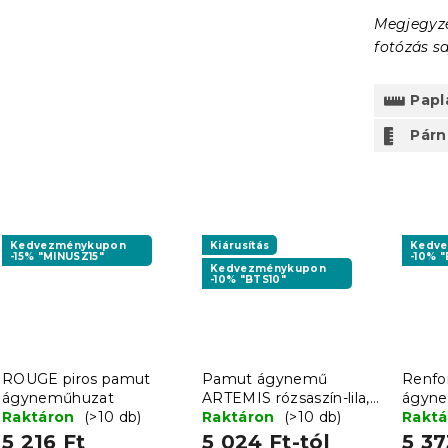
Megjegyzé
fotózás sa
Papl
Párn
Kedvezménykupon
Kiárusítás
Kedv
-15% "MINUSZ15"
-10% "
Kedvezménykupon
-10% "BTS10"
ROUGE piros pamut
Pamut ágynemű
Renfo
ágyneműhuzat
ARTEMIS rózsaszín-lila,
ágyn
Raktáron
(>10 db)
100% pamut
Raktáron
(>10 db)
CLOUD
Rakt
5 216 Ft
5 024 Ft-tól
5 37