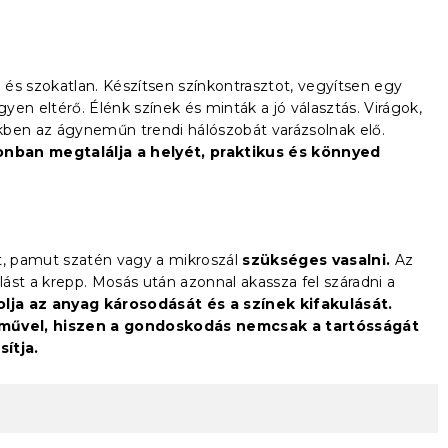
i és szokatlan. Készítsen színkontrasztot, vegyítsen egy
gyen eltérő. Élénk színek és minták a jó választás. Virágok,
nekben az ágyneműn trendi hálószobát varázsolnak elő.
onban megtalálja a helyét, praktikus és könnyed
, pamut szatén vagy a mikroszál
szükséges vasalni.
Az
ást a krepp. Mosás után azonnal akassza fel száradni a
olja az anyag károsodását és a színek kifakulását.
művel, hiszen a gondoskodás nemcsak a tartósságát
ítja.