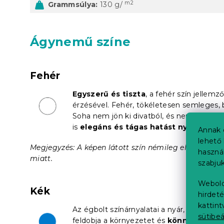
m2
Grammsúlya:
130 g/
Ágynemű színe
Fehér
Egyszerű és tiszta
, a fehér szín jellemz
érzésével. Fehér, tökéletesen semleges, 
Soha nem jön ki divatból, és nem veszíti 
is
elegáns és tágas hatást nyújt.
Annak 
lehető 
Megjegyzés: A képen látott szín némileg eltérhet a va
haszná
miatt.
szabjuk
Webold
Kék
hirdeté
kattin
Az égbolt színárnyalatai a nyár, víz és a 
sütibeá
feldobja a környezetet és
könnyedén ko