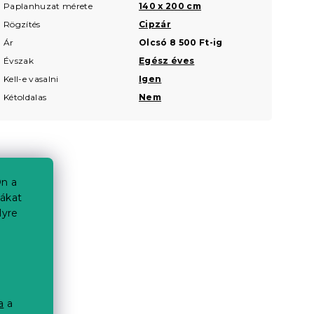
Paplanhuzat mérete
140 x 200 cm
Rögzítés
Cipzár
Ár
Olcsó 8 500 Ft-ig
Évszak
Egész éves
Kell-e vasalni
Igen
Kétoldalas
Nem
n a
iákat
lyre
a
a
a