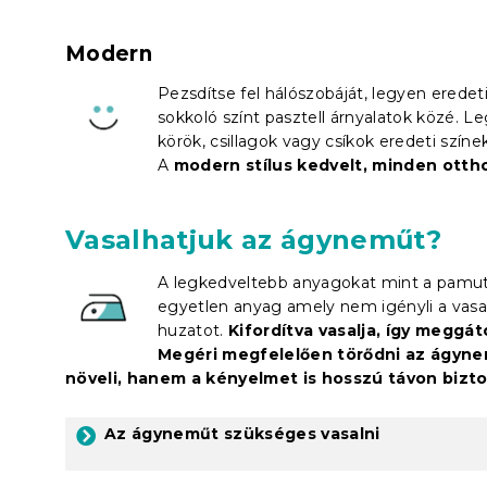
Modern
Pezsdítse fel hálószobáját, legyen eredet
sokkoló színt pasztell árnyalatok közé. Le
körök, csillagok vagy csíkok eredeti szí
A
modern stílus kedvelt, minden otth
Vasalhatjuk az ágyneműt?
A legkedveltebb anyagokat mint a pamut
egyetlen anyag amely nem igényli a vasal
huzatot.
Kifordítva vasalja, így meggát
Megéri megfelelően törődni az ágyne
növeli, hanem a kényelmet is hosszú távon biztos
Az ágyneműt szükséges vasalni