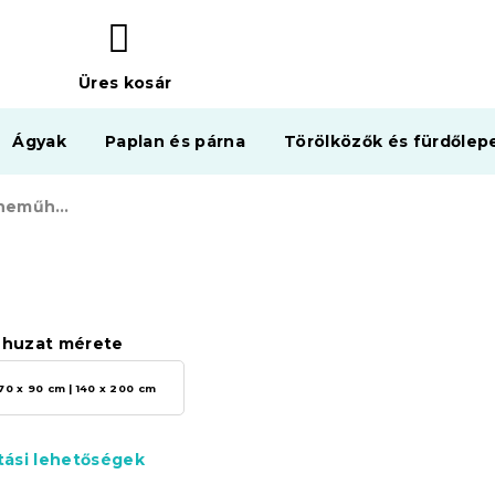
Üres kosár
KOSÁR
Ágyak
Paplan és párna
Törölközők és fürdőlep
VELES pamut ágyneműhuzat színes
huzat mérete
70 x 90 cm | 140 x 200 cm
ítási lehetőségek