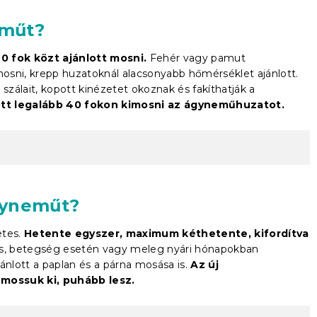
eműt?
 fok közt ajánlott mosni.
Fehér vagy pamut
osni, krepp huzatoknál alacsonyabb hőmérséklet ajánlott.
zálait, kopott kinézetet okoznak és fakíthatják a
lott legalább 40 fokon kimosni az ágyneműhuzatot.
gyneműt?
tes.
Hetente egyszer, maximum kéthetente, kifordítva
s, betegség esetén vagy meleg nyári hónapokban
ánlott a paplan és a párna mosása is.
Az új
mossuk ki, puhább lesz.