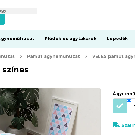
s
Ágyneműhuzat
Plédek és ágytakarók
Lepedők
huzat
Pamut ágyneműhuzat
színes
Ágynemű
Száll