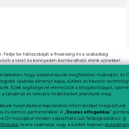
ői. Fedje be hálószobáját a frissesség és a szabadság
bővíti a teret és könnyedén kombinálható élénk színekkel.
el vonzerejét. Egyaránt nagy és kis helyiségekben
érdekében, hogy webáruházunk megfelelően működjön, és Ö
legjobb vásárlási élményt kapja, sütiket és hasonló technológ
lóságtól a fotózás sajátosságai és a kijelző beállításai
lunk. Ezek segítségével elemezzük a látogatottságot, szemé
 a tartalmat és releváns hirdetéseket jelenítünk meg.
alunk használatával kapcsolatos információkat megosztunk
si és elemző partnereinkkel. A „
Összes elfogadása
” gombr
tva Ön hozzájárul minden választható süti feldolgozásához.
A
tisztaság érzését idézik elő. Megbízhatóság és a béke színe
llításokat
testre szabhatja, vagy a sütiket teljesen
elutasíthatj
mbinálható.
Hálószobákban kedvelt szín,
hűsítő és