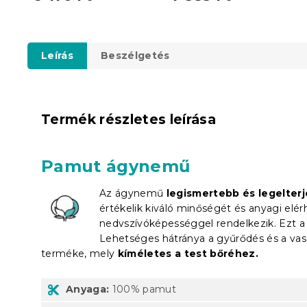
Leírás
Beszélgetés
Termék részletes leírása
Pamut ágynemű
Az ágynemű
legismertebb és legelter
értékelik kiváló minőségét és anyagi elé
nedvszívóképességgel rendelkezik. Ezt a tu
Lehetséges hátránya a gyűrődés és a va
terméke, mely
kíméletes a test bőréhez.
Anyaga:
100% pamut