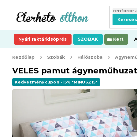
Ugrás
a
fő
Keresé
tartalomhoz
Nyári raktárkisöprés
SZOBÁK
Kert
Kezdőlap
Szobák
Hálószoba
Ágynemű
VELES pamut ágyneműhuzat 
Kedvezménykupon -15% "MINUSZ15"