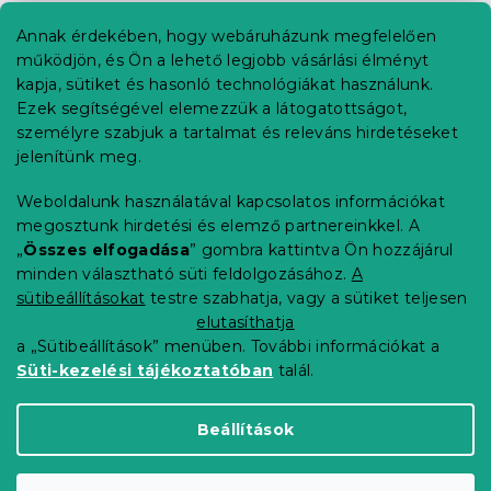
á
b
Annak érdekében, hogy webáruházunk megfelelően
Információ az Ön számára
l
működjön, és Ön a lehető legjobb vásárlási élményt
é
Rendelés követése
kapja, sütiket és hasonló technológiákat használunk.
c
Ezek segítségével elemezzük a látogatottságot,
Szállítási lehetőségek
személyre szabjuk a tartalmat és releváns hirdetéseket
Fizetési lehetőségek
jelenítünk meg.
Reklamáció és áruvisszaküldés
Elérhetőség
Weboldalunk használatával kapcsolatos információkat
Általános szerződési feltételek
megosztunk hirdetési és elemző partnereinkkel. A
Adatvédelmi nyilatkozat
„
Összes elfogadása
” gombra kattintva Ön hozzájárul
minden választható süti feldolgozásához.
A
Blog
sütibeállításokat
testre szabhatja, vagy a sütiket teljesen
Partnereinknek
elutasíthatja
a „Sütibeállítások” menüben. További információkat a
Süti-kezelési tájékoztatóban
talál.
Shoptet Premium készítette
Beállítások
Copyright 2026
Elerheto otthon
. Minden jog