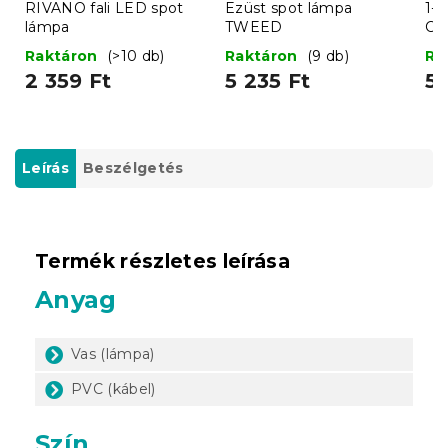
RIVANO fali LED spot
Ezüst spot lámpa
1-p
lámpa
TWEED
CI
Raktáron
(>10 db)
Raktáron
(9 db)
Ra
2 359 Ft
5 235 Ft
5 
Leírás
Beszélgetés
Termék részletes leírása
Anyag
Vas (lámpa)
PVC (kábel)
Szín