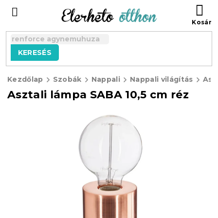
Ugrás
KO
a
fő
tartalomhoz
KERESÉS
Kezdőlap
Szobák
Nappali
Nappali világítás
Asz
Asztali lámpa SABA 10,5 cm réz