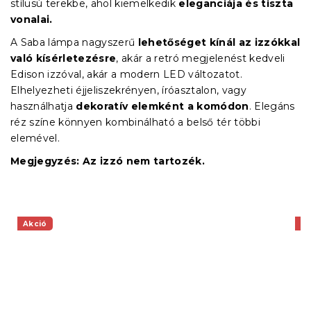
stílusú terekbe, ahol kiemelkedik
eleganciája és tiszta
vonalai.
A Saba lámpa nagyszerű
lehetőséget kínál az izzókkal
való kísérletezésre
, akár a retró megjelenést kedveli
Edison izzóval, akár a modern LED változatot.
Elhelyezheti éjjeliszekrényen, íróasztalon, vagy
használhatja
dekoratív elemként a komódon
. Elegáns
réz színe könnyen kombinálható a belső tér többi
elemével.
Megjegyzés: Az izzó nem tartozék.
Akció
Ak