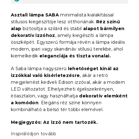
Asztali lámpa SABA
minimalista kialakítással
stílusos kiegészítője lesz otthonának.
Réz színű
alap
biztosítja a szilárd és stabil
alapot bármilyen
dekoratív izzóhoz
, amely kiegészíti a lámpa
összképét. Egyszerű formája révén a lámpa ideális
modern, ipari vagy skandináv stílusú terekbe, ahol
kiemelkedik
eleganciája és tiszta vonalai.
A Saba lámpa nagyszerű
lehetőséget kínál az
izzókkal való kísérletezésre
, akár a retró
megjelenést kedveli Edison izzóval, akár a modern
LED változatot. Elhelyezheti éjjeliszekrényen,
íróasztalon, vagy használhatja
dekoratív elemként
a komódon
. Elegáns réz színe könnyen
kombinálható a belső tér többi elemével.
Megjegyzés: Az izzó nem tartozék.
Inspirálódjon tovább