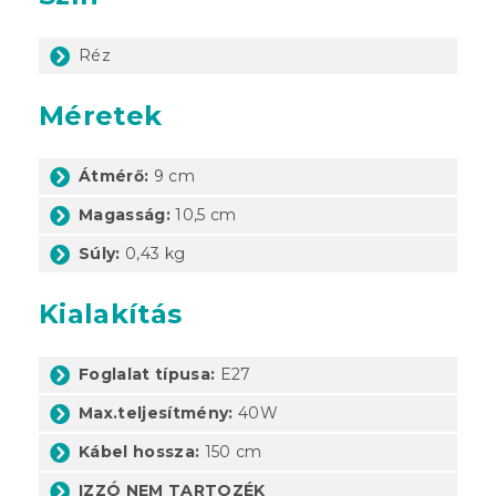
Réz
Méretek
Átmérő:
9 cm
Magasság:
10,5 cm
Súly:
0,43 kg
Kialakítás
Foglalat típusa:
E27
Max.teljesítmény:
40W
Kábel hossza:
150 cm
IZZÓ NEM TARTOZÉK