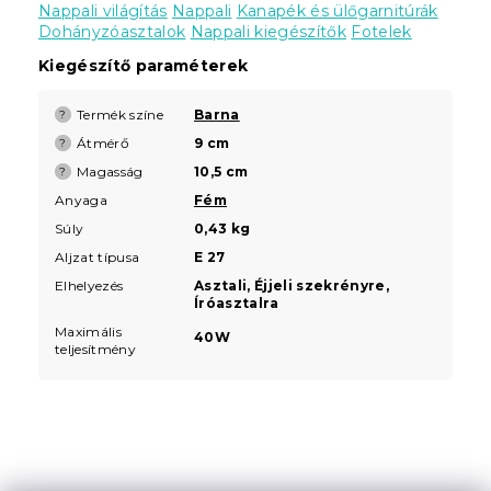
Nappali világítás
Nappali
Kanapék és ülőgarnitúrák
Dohányzóasztalok
Nappali kiegészítők
Fotelek
Kiegészítő paraméterek
Termék színe
Barna
?
Átmérő
9 cm
?
Magasság
10,5 cm
?
Anyaga
Fém
Súly
0,43 kg
Aljzat típusa
E 27
Elhelyezés
Asztali, Éjjeli szekrényre,
Íróasztalra
Maximális
40W
teljesítmény
L