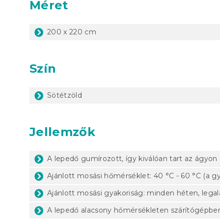
Méret
200 x 220 cm
Szín
Sötétzöld
Jellemzők
A lepedő gumírozott, így kiválóan tart az ágyon
Ajánlott mosási hőmérséklet: 40 °C - 60 °C (a gy
Ajánlott mosási gyakoriság: minden héten, lega
A lepedő alacsony hőmérsékleten szárítógépben