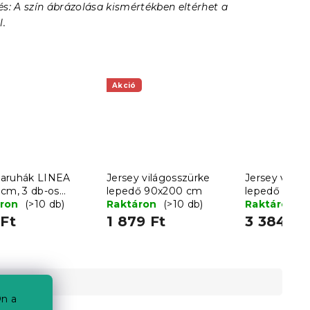
s: A szín ábrázolása kismértékben eltérhet a
l.
Akció
aruhák LINEA
Jersey világosszürke
Jersey világ
 cm, 3 db-os
lepedő 90x200 cm
lepedő 180
t - több
áron
(>10 db)
Raktáron
(>10 db)
Raktáron
(
zatban
Ft
1 879 Ft
3 384 Ft
n a