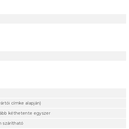
ártói címke alapján)
lább kéthetente egyszer
 szárítható