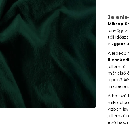
Jelenl
Mikroplü
lenyűgöző 
téli idős
és
gyorsa
A lepedő 
illeszked
jellemzői,
már első 
lepedő
ké
matracra i
A hosszú
mikroplüs
vízben jav
jellemző
első haszn