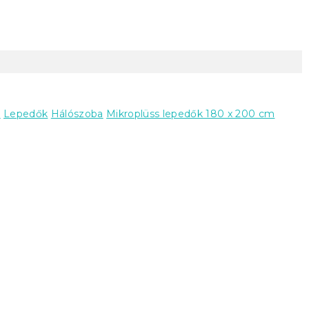
k
Lepedők
Hálószoba
Mikroplüss lepedők 180 x 200 cm