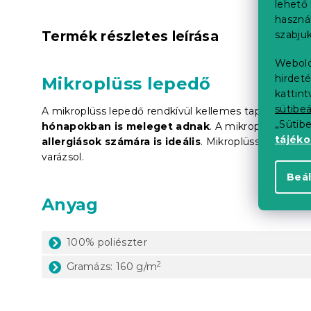
lehető 
haszná
Termék részletes leírása
szabjuk
Webold
hirdeté
Mikroplüss lepedő
kattin
sütibeá
A mikroplüss lepedő rendkívül kellemes tapintású, fi
„Sütib
hónapokban is meleget adnak
. A mikroplüss könn
tájék
allergiások számára is ideális
. Mikroplüss ágynemű
varázsol.
Beál
Anyag
100% poliészter
2
Gramázs: 160 g/m