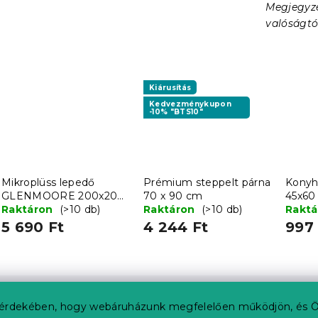
Megjegyzé
valóságtó
Kiárusítás
Kedvezménykupon
-10% "BTS10"
Mikroplüss lepedő
Prémium steppelt párna
Konyh
GLENMOORE 200x200
70 x 90 cm
45x60
cm zöld
Raktáron
(>10 db)
Raktáron
(>10 db)
készle
Rakt
válto
5 690 Ft
4 244 Ft
997 
érdekében, hogy webáruházunk megfelelően működjön, és Ö