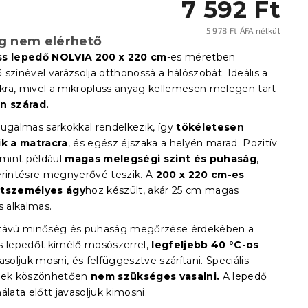
7 592 Ft
5 978 Ft ÁFA nélkül
eg nem elérhető
Egysé
ss lepedő NOLVIA
200 x 220 cm
-es méretben
színével varázsolja otthonossá a hálószobát. Ideális a
zakra, mivel a mikroplüss anyag kellemesen melegen tart
n szárad.
rugalmas sarkokkal rendelkezik, így
tökéletesen
ik a matracra
, és egész éjszaka a helyén marad. Pozitív
 mint például
magas melegségi szint és puhaság
,
érintésre megnyerővé teszik.
A
200 x 220 cm-es
tszemélyes ágy
hoz készült, akár 25 cm magas
s alkalmas.
 távú minőség és puhaság megőrzése érdekében a
s lepedőt kímélő mosószerrel,
legfeljebb 40 °C-os
asoljuk mosni, és felfüggesztve szárítani. Speciális
inek köszönhetően
nem szükséges vasalni.
A lepedő
álata előtt javasoljuk kimosni.