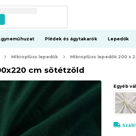
s
Ágyneműhuzat
Plédek és ágytakarók
Lepedők
Mikroplüss lepedők
00x220 cm sötétzöld
Egyéb vá
Száll