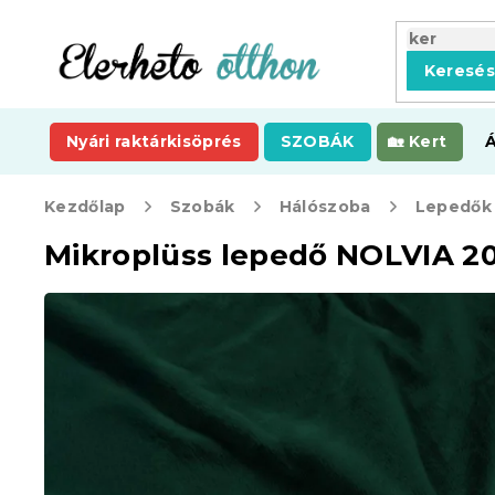
Ugrás
a
fő
Keresé
tartalomhoz
Nyári raktárkisöprés
SZOBÁK
Kert
Kezdőlap
Szobák
Hálószoba
Lepedők
Mikroplüss lepedő NOLVIA 2