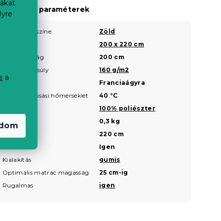
iákat
iegészítő paraméterek
lyre
Termék színe
Zöld
?
Méret
200 x 220 cm
?
a
Hosszúság
200 cm
?
Grammsúly
160 g/m2
?
a
a
Típus
Franciaágyra
?
Ajánlott mosási hőmérséklet
40 °C
Anyaga
100% poliészter
Súly
0,3 kg
adom
Szélesség
220 cm
Gumis
Igen
Kialakítás
gumis
Optimális matrac magasság
25 cm-ig
Rugalmas
igen