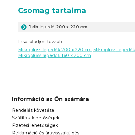
Csomag tartalma
1 db
lepedő
200 x 220 cm
Inspirálódjon tovább
Mikroplüss lepedők 200 x 220 cm
Mikroplüss lepedő
Mikroplüss lepedők 160 x 200 cm
L
á
b
Információ az Ön számára
l
é
Rendelés követése
c
Szállítási lehetőségek
Fizetési lehetőségek
Reklamáció és áruvisszaküldés