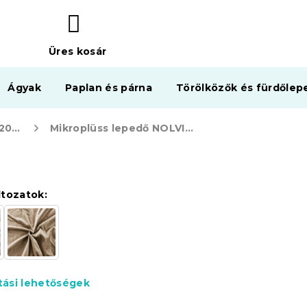
Üres kosár
KOSÁR
Ágyak
Paplan és párna
Törölközők és fürdőlep
Mikroplüss lepedők 200 x 220 cm
Mikroplüss lepedő NOLVIA 200x220 cm sötétzöld
ltozatok:
ítási lehetőségek