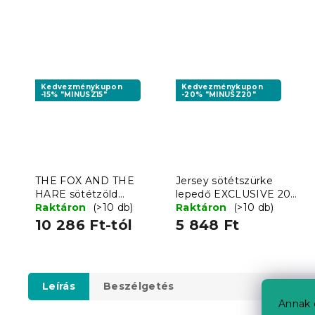
Kedvezménykupon
Kedvezménykupon
-15% "MINUSZ15"
-20% "MINUSZ20"
THE FOX AND THE
Jersey sötétszürke
HARE sötétzöld
lepedő EXCLUSIVE 200
mikroplüss
Raktáron
(>10 db)
x 220 cm
Raktáron
(>10 db)
ágyneműhuzat
10 286 Ft-tól
5 848 Ft
Leírás
Beszélgetés
Annak 