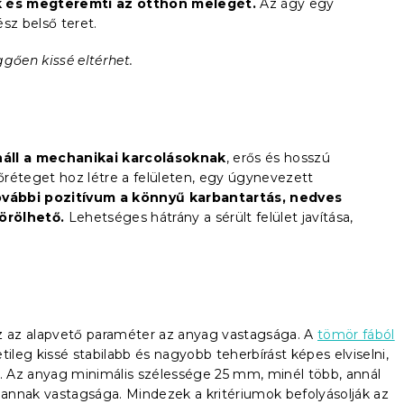
k és megteremti az otthon melegét.
Az ágy egy
sz belső teret.
ggően kissé eltérhet.
náll a mechanikai karcolásoknak
, erős és hosszú
réteget hoz létre a felületen, egy úgynevezett
vábbi pozitívum a könnyű karbantartás, nedves
örölhető.
Lehetséges hátrány a sérült felület javítása,
 az alapvető paraméter az anyag vastagsága. A
tömör fából
ileg kissé stabilabb és nagyobb teherbírást képes elviselni,
 Az anyag minimális szélessége 25 mm, minél több, annál
annak vastagsága. Mindezek a kritériumok befolyásolják az