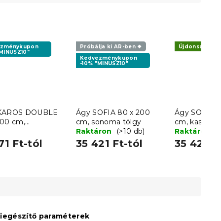
ezménykupon
Próbálja ki AR-ben ❖
Újdonság
"MINUSZ10"
Kedvezménykupon
-10% "MINUSZ10"
IKAROS DOUBLE
Ágy SOFIA 80 x 200
Ágy SOFIA 8
200 cm,
cm, sonoma tölgy
cm, kasmír b
artisan tölgy
Raktáron
(>10 db)
Raktáron
(
71 Ft-tól
35 421 Ft-tól
35 421 Ft
iegészítő paraméterek