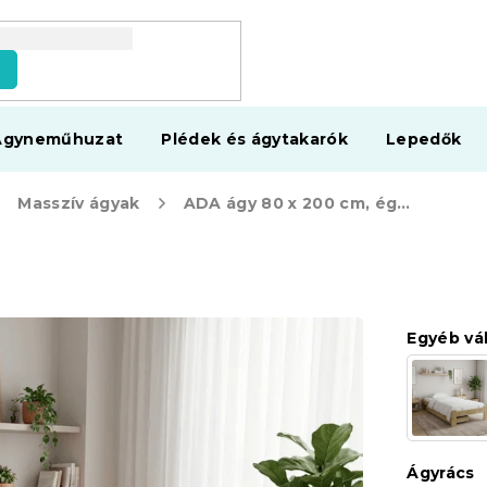
s
Ágyneműhuzat
Plédek és ágytakarók
Lepedők
Masszív ágyak
ADA ágy 80 x 200 cm, égerfa
Egyéb vá
Ágyrács