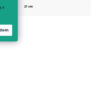
láb résznél
Magasság a
21 cm
a
a
talajtól
adom