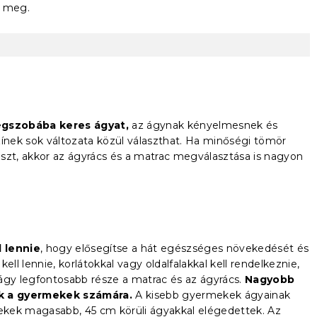
z meg.
égszobába keres ágyat,
az ágynak kényelmesnek és
zínek sok változata közül választhat. Ha minőségi tömör
laszt, akkor az ágyrács és a matrac megválasztása is nagyon
 lennie
, hogy elősegítse a hát egészséges növekedését és
ell lennie, korlátokkal vagy oldalfalakkal kell rendelkeznie,
z ágy legfontosabb része a matrac és az ágyrács.
Nagyobb
k a gyermekek számára.
A kisebb gyermekek ágyainak
ekek magasabb, 45 cm körüli ágyakkal elégedettek. Az