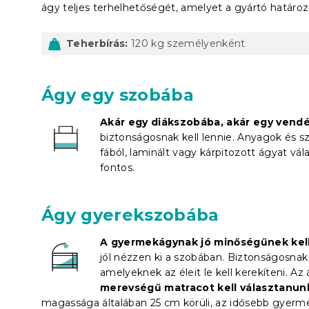
ágy teljes terhelhetőségét, amelyet a gyártó határo
Teherbírás:
120 kg személyenként
Ágy egy szobába
Akár egy diákszobába, akár egy vend
biztonságosnak kell lennie. Anyagok és s
fából, laminált vagy kárpitozott ágyat vá
fontos.
Ágy gyerekszobába
A gyermekágynak jó minőségűnek kell
jól nézzen ki a szobában. Biztonságosnak k
amelyeknek az éleit le kell kerekíteni. A
merevségű matracot kell választanun
magassága általában 25 cm körüli, az idősebb gyerm