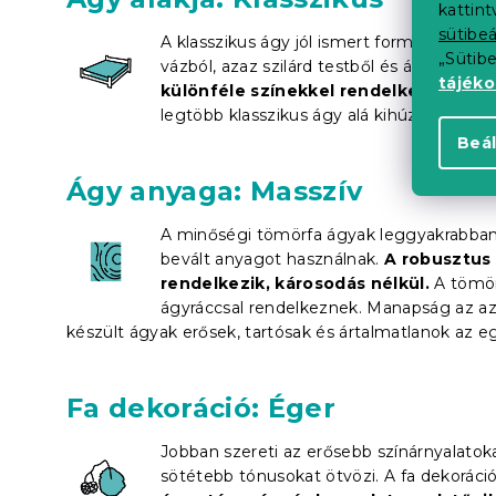
kattin
sütibeá
A klasszikus ágy jól ismert formája egyedül
„Sütib
vázból, azaz szilárd testből és ágyrácsból
tájék
különféle színekkel rendelkeznek
. Há
legtöbb klasszikus ágy alá kihúzható
táro
Beál
Ágy anyaga: Masszív
A minőségi tömörfa ágyak leggyakrabban 
bevált anyagot használnak.
A robusztus 
rendelkezik, károsodás nélkül.
A tömörf
ágyráccsal rendelkeznek. Manapság az azon
készült ágyak erősek, tartósak és ártalmatlanok az e
Fa dekoráció: Éger
Jobban szereti az erősebb színárnyalatok
sötétebb tónusokat ötvözi. A fa dekoráci