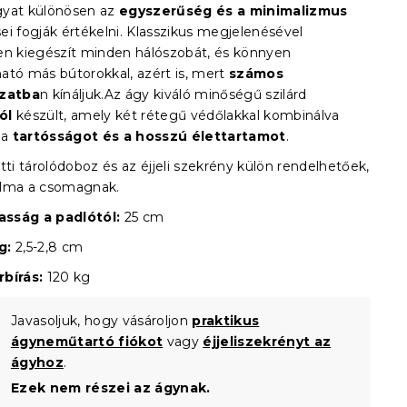
yat különösen az
egyszerűség és a minimalizmus
ei fogják értékelni. Klasszikus megjelenésével
en kiegészít minden hálószobát, és könnyen
ató más bútorokkal, azért is, mert
számos
ozatba
n kínáljuk.Az ágy kiváló minőségű szilárd
ól
készült, amely két rétegű védőlakkal kombinálva
 a
tartósságot és a hosszú élettartamot
.
tti tárolódoboz és az éjjeli szekrény külön rendelhetőek,
alma a csomagnak.
sság a padlótól:
25 cm
g:
2,5-2,8 cm
bírás:
120 kg
Javasoljuk, hogy vásároljon
praktikus
ágyneműtartó fiókot
vagy
éjjeliszekrényt az
ágyhoz
.
Ezek nem részei az ágynak.