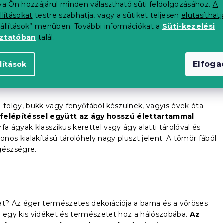
tva Ön hozzájárul minden választható süti feldolgozásához.
A
llításokat
testre szabhatja, vagy a sütiket teljesen
elutasíthatj
 és szilárdan áll a padlón. A klasszikus ágyak általában
eállítások” menüben. További információkat a
Süti-kezelési
 állnak, amelyre a matracot ráhelyezik.
Érdekes dizájnnal és
oztatóban
talál.
tránya lehet, hogy nincs tárhelye. Ne essen kétségbe. A
ló doboz
vásárolható meg.
Elfog
lítások
tölgy, bükk vagy fenyőfából készülnek, vagyis évek óta
felépítéssel együtt az ágy hosszú élettartammal
a ágyak klasszikus kerettel vagy ágy alatti tárolóval és
os kialakítású tárolóhely nagy pluszt jelent. A tömör fából
gészségre.
at? Az éger természetes dekorációja a barna és a vöröses
ó egy kis vidéket és természetet hoz a hálószobába.
Az