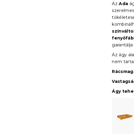
Az
Ada
ág
szerelmes
tökéletes
kombinálh
színvált
fenyőfáb
garantálja
Az ágy ala
nem tart
Rácsmaga
Vastagsá
Ágy teher