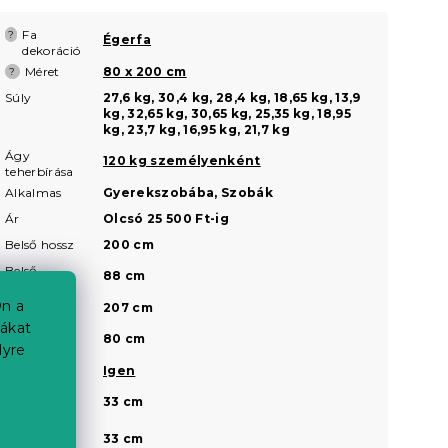
Fa
?
Égerfa
dekoráció
Méret
80 x 200 cm
?
Súly
27,6 kg, 30,4 kg, 28,4 kg, 18,65 kg, 13,9
kg, 32,65 kg, 30,65 kg, 25,35 kg, 18,95
kg, 23,7 kg, 16,95 kg, 21,7 kg
Ágy
120 kg személyenként
teherbírása
Alkalmas
Gyerekszobába, Szobák
Ár
Olcsó 25 500 Ft-ig
Belső hossz
200 cm
Belső
88 cm
szélesség
n a
Külső hossz
207 cm
iákat
Külső
80 cm
lyre
szélesség
Lakkozott
Igen
Magasság a
33 cm
fej résznél
Magasság a
a
33 cm