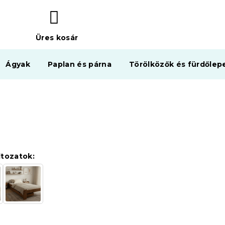
Üres kosár
KOSÁR
Ágyak
Paplan és párna
Törölközők és fürdőlep
ltozatok: