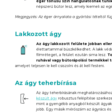
éger tónusú szín hangulatosnak tűni
népszerű bútor lesz, amely kiemeli az egé
Megjegyzés: Az éger árnyalata a gyártási tételtől fü
Lakkozott ágy
Az ágy lakkozott felülete jobban elle
élettartammal büszkélkedhet. A lakk védő
filmréteget, a felület ezután sima lesz.
To
ruhával vagy bútorápolási termékkel t
amelyet teljesen le kell csiszolni és át kell festeni.
Az ágy teherbírása
Az ágy teherbírásának meghatározásához
készült ágy
robusztus felépítése szerkezet
mint a gyengébb anyagból készült ágyak.
jobb. Egy másik mérőszám az ágyrács és 