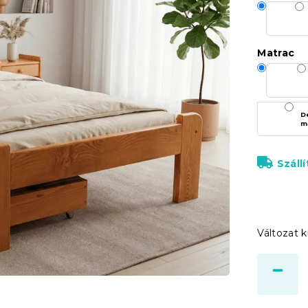
Matrac
D
m
Száll
Változat k