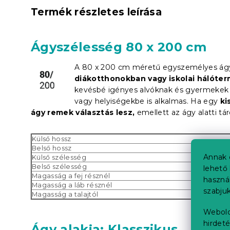
Termék részletes leírása
Ágyszélesség 80 x 200 cm
A 80 x 200 cm méretű egyszemélyes á
diákotthonokban vagy iskolai hálóte
kevésbé igényes alvóknak és gyermekek s
vagy helyiségekbe is alkalmas. Ha egy
ki
ágy remek választás lesz,
emellett az ágy alatti tár
Külső hossz
Belső hossz
Annak 
Külső szélesség
Belső szélesség
lehető 
Magasság a fej résznél
haszná
Magasság a láb résznél
szabjuk
Magasság a talajtól
Webold
hirdeté
Ágy alakja: Klasszikus