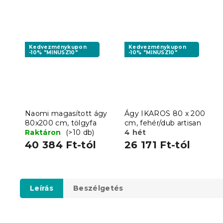
Kedvezménykupon
Kedvezménykupon
-10% "MINUSZ10"
-10% "MINUSZ10"
Naomi magasított ágy
Ágy IKAROS 80 x 200
80x200 cm, tölgyfa
cm, fehér/dub artisan
Raktáron
(>10 db)
4 hét
40 384 Ft-tól
26 171 Ft-tól
Leírás
Beszélgetés