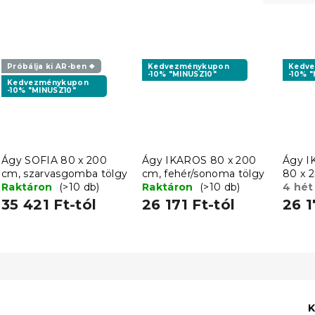
Próbálja ki AR-ben ❖
Kedvezménykupon
Kedv
-10% "MINUSZ10"
-10% 
Kedvezménykupon
-10% "MINUSZ10"
Ágy SOFIA 80 x 200
Ágy IKAROS 80 x 200
Ágy 
cm, szarvasgomba tölgy
cm, fehér/sonoma tölgy
80 x 
Raktáron
(>10 db)
Raktáron
(>10 db)
fehér/
4 hét
35 421 Ft-tól
26 171 Ft-tól
26 1
K