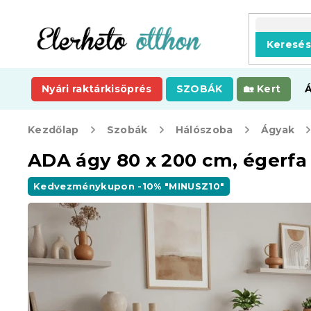
Ugrás
a
fő
Keresé
tartalomhoz
Nyári raktárkisöprés
SZOBÁK
Kert
Kezdőlap
Szobák
Hálószoba
Ágyak
ADA ágy 80 x 200 cm, égerfa
Kedvezménykupon -10% "MINUSZ10"