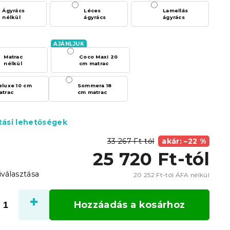
Ágyrács
Léces
Lamellás
nélkül
ágyrács
ágyrács
Matrac
Coco Maxi 20
nélkül
cm matrac
eluxe 10 cm
Sommera 18
atrac
cm matrac
ítási lehetőségek
33 267 Ft-tól
akár: –22 %
25 720 Ft
-tól
iválasztása
20 252 Ft
-tól ÁFA nélkül
Egysé
Hozzáadás a kosárhoz