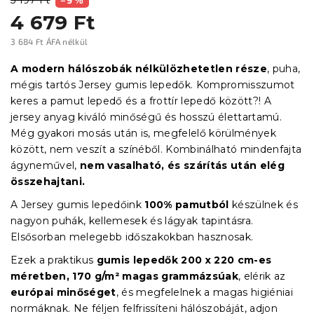
4 679 Ft
3 684 Ft ÁFA nélkül
Egységár:
A modern hálószobák nélkülözhetetlen része
, puha,
mégis tartós Jersey gumis lepedők. Kompromisszumot
keres a pamut lepedő és a frottír lepedő között?! A
jersey anyag kiváló minőségű és hosszú élettartamú.
Még gyakori mosás után is, megfelelő körülmények
között, nem veszít a színéből. Kombinálható mindenfajta
ágyneművel,
nem vasalható, és szárítás után elég
összehajtani.
A Jersey gumis lepedőink
100% pamutból
készülnek és
nagyon puhák, kellemesek és lágyak tapintásra.
Elsősorban melegebb időszakokban hasznosak.
Ezek a praktikus
gumis lepedők
200 x 220 cm-es
méretben, 170 g/m² magas grammázsúak
, elérik az
európai minőséget
, és megfelelnek a magas higiéniai
normáknak. Ne féljen felfrissíteni hálószobáját, adjon