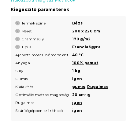
Kiegészítő paraméterek
Termék színe
Bézs
?
Méret
200 x 220 cm
?
Grammsúly
170 g/m2
?
Típus
Franciaágyra
?
Ajánlott mosási hőmérséklet
40 °C
Anyaga
100% pamut
Súly
1 kg
Gumis
Igen
Kialakítás
gumis
,
Rugalmas
Optimális matrac magasság
20 cm-ig
Rugalmas
igen
Szárítógépben szárítható
igen