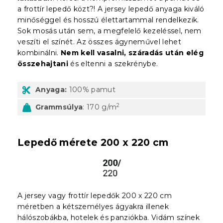
a frottír lepedő közt?! A jersey lepedő anyaga kiváló
minőséggel és hosszú élettartammal rendelkezik.
Sok mosás után sem, a megfelelő kezeléssel, nem
veszíti el színét. Az összes ágyneművel lehet
kombinálni.
Nem kell vasalni, száradás után elég
összehajtani
és eltenni a szekrénybe.
Anyaga:
100% pamut
2
Grammsúlya
: 170 g/m
Lepedő mérete 200 x 220 cm
A jersey vagy frottír lepedők 200 x 220 cm
méretben a kétszemélyes ágyakra illenek
hálószobákba, hotelek és panziókba. Vidám színek