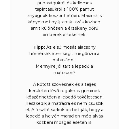
puhaságukról és kellemes
tapintásukról a 100% pamut
anyagnak köszönhetően. Maximális
kényelmet nyújtanak alvás közben,
amit különösen a érzékeny bőrű
emberek értékelnek.
Tipp:
Az első mosás alacsony
hőmérsékleten segít megőrizni a
puhaságot.
Mennyire jól tart a lepedő a
matracon?
A kötött szövésnek és a teljes
kerületén lévő rugalmas guminek
köszönhetően a lepedő tökéletesen
illeszkedik a matracra és nem csúszik
el. A feszítő sarkok biztosítják, hogy a
lepedő a helyén maradjon még alvás
közbeni mozgás esetén is.