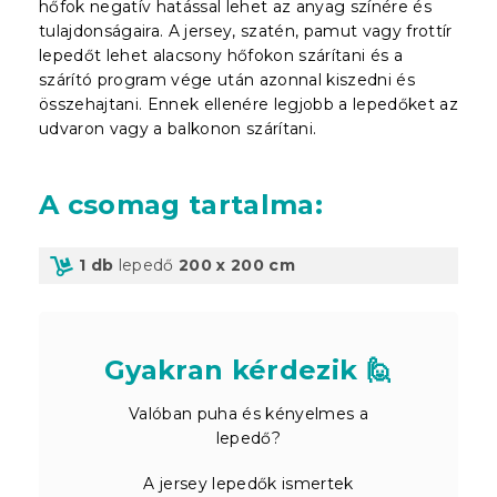
hőfok negatív hatással lehet az anyag színére és
tulajdonságaira. A jersey, szatén, pamut vagy frottír
lepedőt lehet alacsony hőfokon szárítani és a
szárító program vége után azonnal kiszedni és
összehajtani. Ennek ellenére legjobb a lepedőket az
udvaron vagy a balkonon szárítani.
A csomag tartalma
:
1 db
lepedő
200 x 200 cm
Gyakran kérdezik 🙋
Valóban puha és kényelmes a
lepedő?
A jersey lepedők ismertek