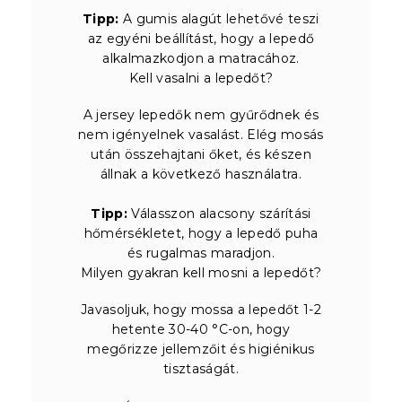
Tipp:
A gumis alagút lehetővé teszi
az egyéni beállítást, hogy a lepedő
alkalmazkodjon a matracához.
Kell vasalni a lepedőt?
A jersey lepedők nem gyűrődnek és
nem igényelnek vasalást. Elég mosás
után összehajtani őket, és készen
állnak a következő használatra.
Tipp:
Válasszon alacsony szárítási
hőmérsékletet, hogy a lepedő puha
és rugalmas maradjon.
Milyen gyakran kell mosni a lepedőt?
Javasoljuk, hogy mossa a lepedőt 1-2
hetente 30-40 °C-on, hogy
megőrizze jellemzőit és higiénikus
tisztaságát.