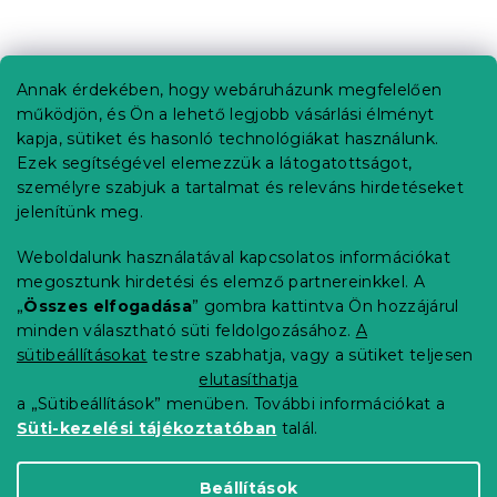
L
á
b
Annak érdekében, hogy webáruházunk megfelelően
Információ az Ön számára
l
működjön, és Ön a lehető legjobb vásárlási élményt
é
Rendelés követése
kapja, sütiket és hasonló technológiákat használunk.
c
Ezek segítségével elemezzük a látogatottságot,
Szállítási lehetőségek
személyre szabjuk a tartalmat és releváns hirdetéseket
Fizetési lehetőségek
jelenítünk meg.
Reklamáció és áruvisszaküldés
Elérhetőség
Weboldalunk használatával kapcsolatos információkat
Általános szerződési feltételek
megosztunk hirdetési és elemző partnereinkkel. A
Adatvédelmi nyilatkozat
„
Összes elfogadása
” gombra kattintva Ön hozzájárul
minden választható süti feldolgozásához.
A
Blog
sütibeállításokat
testre szabhatja, vagy a sütiket teljesen
Partnereinknek
elutasíthatja
a „Sütibeállítások” menüben. További információkat a
Süti-kezelési tájékoztatóban
talál.
Shoptet Premium készítette
Beállítások