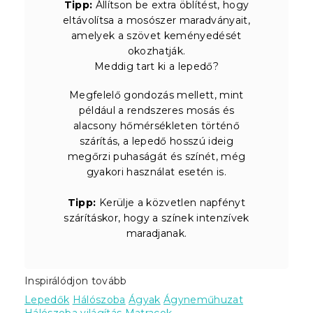
Tipp:
Állítson be extra öblítést, hogy
eltávolítsa a mosószer maradványait,
amelyek a szövet keményedését
okozhatják.
Meddig tart ki a lepedő?
Megfelelő gondozás mellett, mint
például a rendszeres mosás és
alacsony hőmérsékleten történő
szárítás, a lepedő hosszú ideig
megőrzi puhaságát és színét, még
gyakori használat esetén is.
Tipp:
Kerülje a közvetlen napfényt
szárításkor, hogy a színek intenzívek
maradjanak.
Inspirálódjon tovább
Lepedők
Hálószoba
Ágyak
Ágyneműhuzat
Hálószoba világítás
Matracok