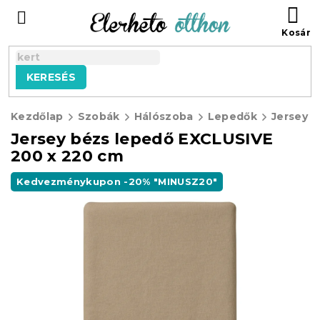
Ugrás
KO
a
fő
tartalomhoz
KERESÉS
Kezdőlap
Szobák
Hálószoba
Lepedők
Jersey E
Jersey bézs lepedő EXCLUSIVE
200 x 220 cm
Kedvezménykupon -20% "MINUSZ20"