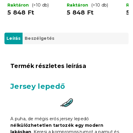
cm
x 220 cm
x 
Raktáron
(>10 db)
Raktáron
(>10 db)
Ra
5 848 Ft
5 848 Ft
5 
Leírás
Beszélgetés
Termék részletes leírása
Jersey lepedő
A puha, de mégis erős jersey lepedő
nélkülözhetetlen tartozék egy modern
lakásban
. Keresi a kompromisszumot a pamut és