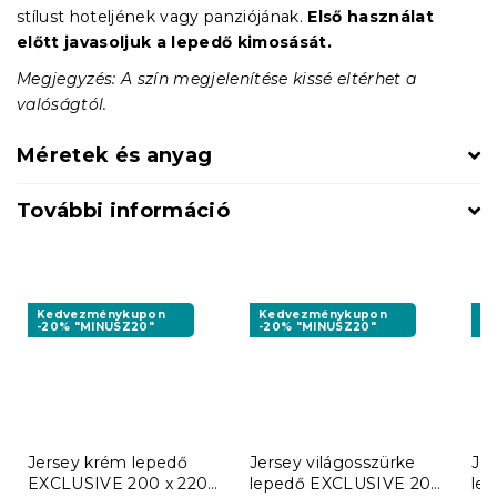
stílust hoteljének vagy panziójának.
Első használat
előtt javasoljuk a lepedő kimosását.
Megjegyzés: A szín megjelenítése kissé eltérhet a
valóságtól.
Méretek és anyag
További információ
Kedvezménykupon
Kedvezménykupon
K
-20% "MINUSZ20"
-20% "MINUSZ20"
-2
Jersey krém lepedő
Jersey világosszürke
Je
EXCLUSIVE 200 x 220
lepedő EXCLUSIVE 200
le