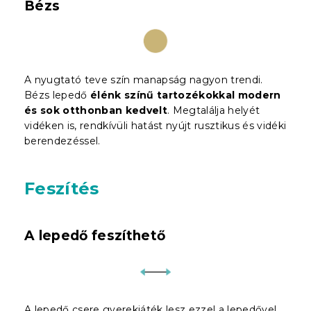
Bézs
A nyugtató teve szín manapság nagyon trendi.
Bézs lepedő
élénk színű tartozékokkal modern
és sok otthonban kedvelt
. Megtalálja helyét
vidéken is, rendkívüli hatást nyújt rusztikus és vidéki
berendezéssel.
Feszítés
A lepedő feszíthető
A lepedő csere gyerekjáték lesz ezzel a lepedővel.