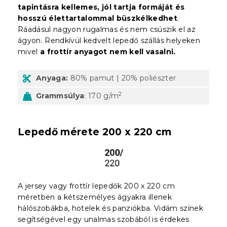
tapintásra kellemes, jól tartja formáját és
hosszú élettartalommal büszkélkedhet
.
Ráadásul nagyon rugalmas és nem csúszik el az
ágyon. Rendkívül kedvelt lepedő szállás helyeken
mivel
a frottír anyagot nem kell vasalni.
Anyaga:
80% pamut | 20% poliészter
2
Grammsúlya
: 170 g/m
Lepedő mérete 200 x 220 cm
A jersey vagy frottír lepedők 200 x 220 cm
méretben a kétszemélyes ágyakra illenek
hálószobákba, hotelek és panziókba. Vidám színek
segítségével egy unalmas szobából is érdekes