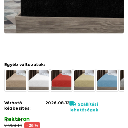
Egyéb változatok:
Várható
2026.08.12
Szállítási
kézbesítés:
lehetőségek
Raktáron
(>10 db)
7 909 Ft
–26 %