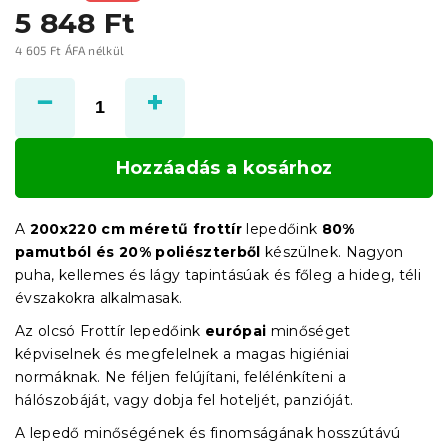
5 848 Ft
4 605 Ft ÁFA nélkül
Egységár:
Hozzáadás a kosárhoz
A
200x220
cm méretű frottír
lepedőink
80%
pamutból és 20% poliészterből
készülnek. Nagyon
puha, kellemes és lágy tapintásúak és főleg a hideg, téli
évszakokra alkalmasak.
Az olcsó Frottír lepedőink
európai
minőséget
képviselnek és megfelelnek a magas higiéniai
normáknak. Ne féljen felújítani, felélénkíteni a
hálószobáját, vagy dobja fel hoteljét, panzióját.
A lepedő minőségének és finomságának hosszútávú