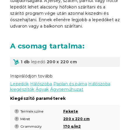
tulajdonságaira. A jersey, szatén, pamut vagy frottír
lepedőt lehet alacsony hőfokon szárítani és a
szárító program vége után azonnal kiszedni és
összehajtani. Ennek ellenére legjobb a lepedőket az
udvaron vagy a balkonon szárítani.
A csomag tartalma
:
1 db
lepedő
200 x 220 cm
Inspirálódjon tovább
Lepedők
Hálószoba
Paplan és párna
Hálószoba
kiegészítők
Ágyak
Ágyneműhuzat
Kiegészítő paraméterek
Termék színe
Fekete
?
Méret
200 x 220 cm
?
Grammsúly
170 g/m2
?