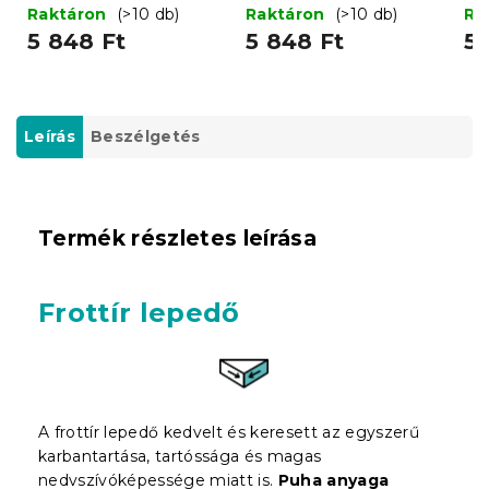
cm
200x220 cm
20
Raktáron
(>10 db)
Raktáron
(>10 db)
Ra
5 848 Ft
5 848 Ft
5 
Leírás
Beszélgetés
Termék részletes leírása
Frottír lepedő
A f
rott
ír lepedő kedvelt és keresett az egyszerű
karbantartása, tartóssága és magas
nedvszívóképessége miatt is.
Puha anyaga