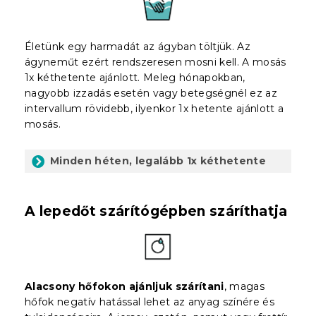
Életünk egy harmadát az ágyban töltjük. Az
ágyneműt ezért rendszeresen mosni kell. A mosás
1x kéthetente ajánlott. Meleg hónapokban,
nagyobb izzadás esetén vagy betegségnél ez az
intervallum rövidebb, ilyenkor 1x hetente ajánlott a
mosás.
Minden héten, legalább 1x kéthetente
A lepedőt szárítógépben száríthatja
Alacsony hőfokon ajánljuk szárítani
, magas
hőfok negatív hatással lehet az anyag színére és