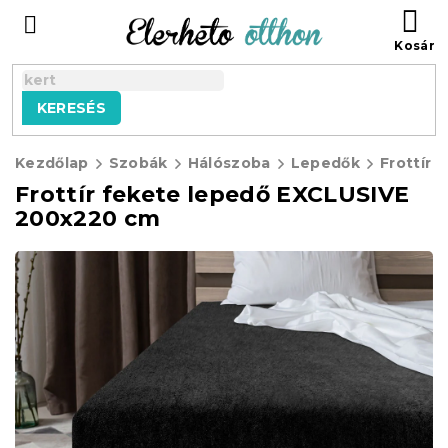
Ugrás
KO
a
fő
tartalomhoz
KERESÉS
Kezdőlap
Szobák
Hálószoba
Lepedők
Frottír 
Frottír fekete lepedő EXCLUSIVE
200x220 cm