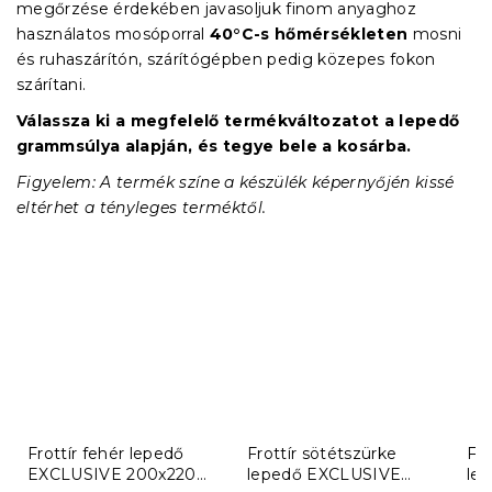
megőrzése érdekében javasoljuk finom anyaghoz
használatos mosóporral
40°C-s hőmérsékleten
mosni
és ruhaszárítón, szárítógépben pedig közepes fokon
szárítani.
Válassza ki a megfelelő termékváltozatot a lepedő
grammsúlya alapján, és tegye bele a kosárba.
Figyelem: A termék színe a készülék képernyőjén kissé
eltérhet a tényleges terméktől.
Frottír fehér lepedő
Frottír sötétszürke
Fro
EXCLUSIVE 200x220
lepedő EXCLUSIVE
le