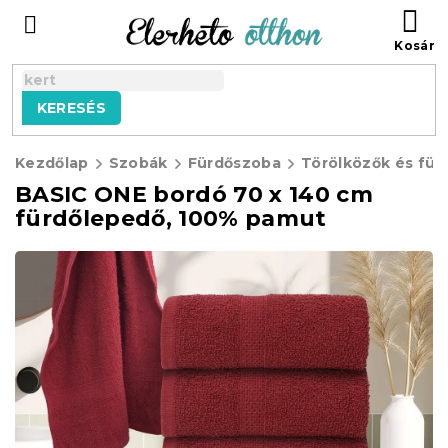
Ugrás
KO
a
fő
tartalomhoz
KERESÉS
Kezdőlap
Szobák
Fürdőszoba
Törölközők és für
BASIC ONE bordó 70 x 140 cm
fürdőlepedő, 100% pamut