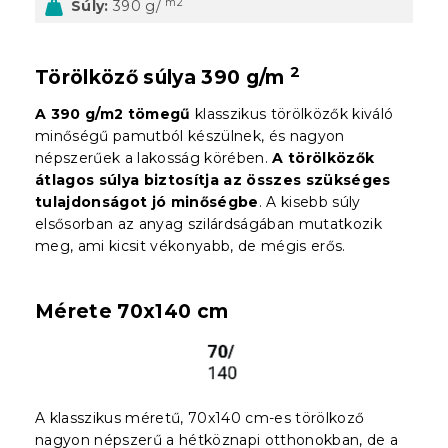
m2
Súly:
390 g/
2
Törölköző súlya 390 g/m
A 390 g/m2 tömegű
klasszikus törölközők kiváló
minőségű pamutból készülnek, és nagyon
népszerűek a lakosság körében.
A törölközők
átlagos súlya biztosítja az összes szükséges
tulajdonságot jó minőségbe
. A kisebb súly
elsősorban az anyag szilárdságában mutatkozik
meg, ami kicsit vékonyabb, de mégis erős.
Mérete 70x140 cm
A klasszikus méretű, 70x140 cm-es törölkoző
nagyon népszerű a hétköznapi otthonokban, de a