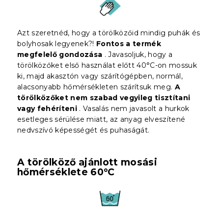
Azt szeretnéd, hogy a törölközőid mindig puhák és
bolyhosak legyenek?!
Fontos a termék
megfelelő gondozása
. Javasoljuk, hogy a
törölközőket első használat előtt 40°C-on mossuk
ki, majd akasztón vagy szárítógépben, normál,
alacsonyabb hőmérsékleten szárítsuk meg.
A
törölközőket nem szabad vegyileg tisztítani
vagy fehéríteni
. Vasalás nem javasolt a hurkok
esetleges sérülése miatt, az anyag elveszítené
nedvszívó képességét és puhaságát.
A törölköző ajánlott mosási
hőmérséklete 60°C