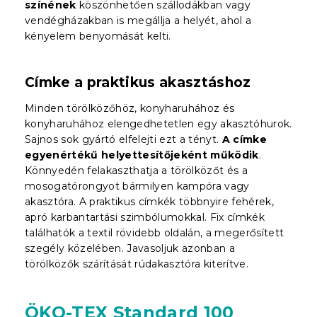
színének
köszönhetően szállodákban vagy
vendégházakban is megállja a helyét, ahol a
kényelem benyomását kelti.
Címke a praktikus akasztáshoz
Minden törölközőhöz, konyharuhához és
konyharuhához elengedhetetlen egy akasztóhurok.
Sajnos sok gyártó elfelejti ezt a tényt.
A címke
egyenértékű helyettesítőjeként működik
.
Könnyedén felakaszthatja a törölközőt és a
mosogatórongyot bármilyen kampóra vagy
akasztóra. A praktikus címkék többnyire fehérek,
apró karbantartási szimbólumokkal. Fix címkék
találhatók a textil rövidebb oldalán, a megerősített
szegély közelében. Javasoljuk azonban a
törölközők szárítását rúdakasztóra kiterítve.
ÖKO-TEX Standard 100