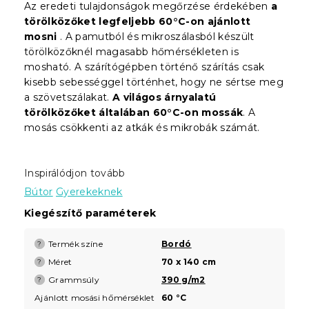
Az eredeti tulajdonságok megőrzése érdekében
a
törölközőket legfeljebb 60°C-on ajánlott
mosni
. A pamutból és mikroszálasból készült
törölközőknél magasabb hőmérsékleten is
mosható. A szárítógépben történő szárítás csak
kisebb sebességgel történhet, hogy ne sértse meg
a szövetszálakat.
A világos árnyalatú
törölközőket általában 60°C-on mossák
. A
mosás csökkenti az atkák és mikrobák számát.
Inspirálódjon tovább
Bútor
Gyerekeknek
Kiegészítő paraméterek
Termék színe
Bordó
?
Méret
70 x 140 cm
?
Grammsúly
390 g/m2
?
Ajánlott mosási hőmérséklet
60 °C