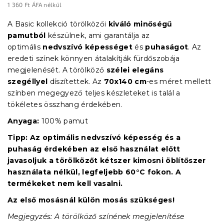
1 360 Ft ÁFA nélkül
Egységár:
A Basic kollekció törölközői
kiváló minőségű
pamutból
készülnek, ami garantálja az
optimális
nedvszívó képességet
és
puhaságot
. Az
eredeti színek könnyen átalakítják fürdőszobája
megjelenését. A törölköző
szélei elegáns
szegéllyel
díszítettek.
Az
70x140 cm
-es méret mellett
színben megegyező teljes készleteket is talál a
tökéletes összhang érdekében.
Anyaga:
100% pamut
Tipp:
Az optimális nedvszívó képesség és a
puhaság érdekében az első használat előtt
javasoljuk a törölközőt kétszer kimosni
öblítőszer
használata nélkül
, legfeljebb
60°C fokon
. A
termékeket nem kell vasalni.
Az első mosásnál külön mosás szükséges!
Megjegyzés: A törölköző színének megjelenítése