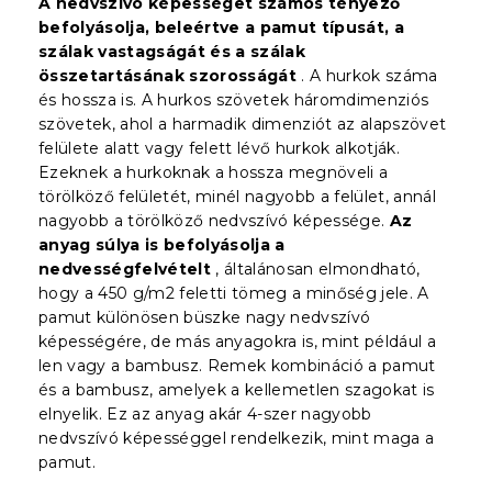
A nedvszívó képességet számos tényező
befolyásolja, beleértve a pamut típusát, a
szálak vastagságát és a szálak
összetartásának szorosságát
. A hurkok száma
és hossza is. A hurkos szövetek háromdimenziós
szövetek, ahol a harmadik dimenziót az alapszövet
felülete alatt vagy felett lévő hurkok alkotják.
Ezeknek a hurkoknak a hossza megnöveli a
törölköző felületét, minél nagyobb a felület, annál
nagyobb a törölköző nedvszívó képessége.
Az
anyag súlya is befolyásolja a
nedvességfelvételt
, általánosan elmondható,
hogy a 450 g/m2 feletti tömeg a minőség jele. A
pamut különösen büszke nagy nedvszívó
képességére, de más anyagokra is, mint például a
len vagy a bambusz. Remek kombináció a pamut
és a bambusz, amelyek a kellemetlen szagokat is
elnyelik. Ez az anyag akár 4-szer nagyobb
nedvszívó képességgel rendelkezik, mint maga a
pamut.