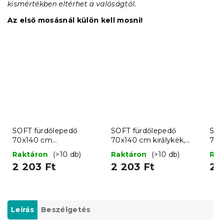
kismértékben eltérhet a valóságtól.
Az első mosásnál külön kell mosni!
SOFT fürdőlepedő
SOFT fürdőlepedő
SO
70x140 cm
70x140 cm királykék,
70
világosszürke, 100%
100% pamut
pa
Raktáron
(>10 db)
Raktáron
(>10 db)
Ra
pamut
2 203 Ft
2 203 Ft
2 
Leírás
Beszélgetés