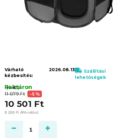
Várható
2026.08.13
Szállítási
kézbesítés:
lehetőségek
Raktáron
(4 db)
11 079 Ft
–5 %
10 501 Ft
8 269 Ft ÁFA nélkül
Egységár: