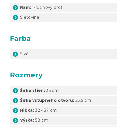
Rám:
Pružinový drôt
Sieťovina
Farba
Sivá
Rozmery
Šírka stien:
35 cm
Šírka vstupného otvoru:
23,5 cm
Hĺbka:
32 - 37 cm
Výška:
58 cm