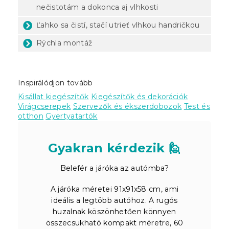
nečistotám a dokonca aj vlhkosti
Ľahko sa čistí, stačí utrieť vlhkou handričkou
Rýchla montáž
Inspirálódjon tovább
Kisállat kiegészítők
Kiegészítők és dekorációk
Virágcserepek
Szervezők és ékszerdobozok
Test és
otthon
Gyertyatartók
Gyakran kérdezik 🙋
Belefér a járóka az autómba?
A járóka méretei 91x91x58 cm, ami
ideális a legtöbb autóhoz. A rugós
huzalnak köszönhetően könnyen
összecsukható kompakt méretre, 60