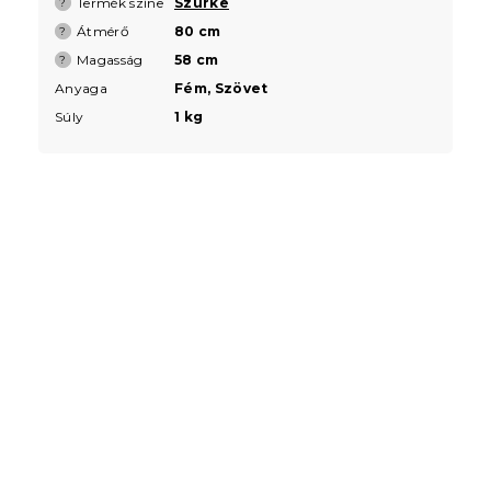
Termék színe
Szürke
?
Átmérő
80 cm
?
Magasság
58 cm
?
Anyaga
Fém, Szövet
Súly
1 kg