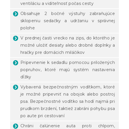
ventiláciu a viditeľnosť počas cesty
Obsahuje 2 bočné výstuhy zabraňujúce
sklopeniu sedačky a udržaniu v správnej
polohe
V prednej časti vrecko na zips, do ktorého je
možné uložiť desiaty alebo drobné doplnky a
hračky pre domácich miláčikov
Pripevnenie k sedadlu pomocou priložených
popruhov, ktoré majú systém nastavenia
dĺžky
Vybavená bezpečnostným vodítkom, ktoré
je možné pripevniť na obojok alebo postroj
psa. Bezpečnostné vodítko sa hodí najmä pri
prudkom brzdení, taktiež zabráni pohybu psa
po aute pri cestovaní
Chráni čalúnenie auta proti chlpom,