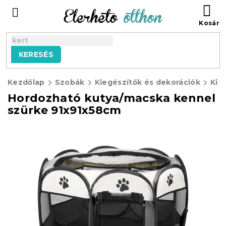
Ugrás
KO
a
fő
tartalomhoz
KERESÉS
Kezdőlap
Szobák
Kiegészítők és dekorációk
Kisá
Hordozható kutya/macska kennel
szürke 91x91x58cm