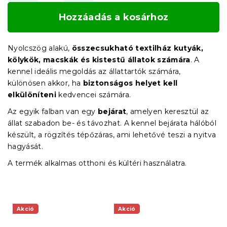
Hozzáadás a kosárhoz
Nyolcszög alakú,
összecsukható textilház
kutyák,
kölykök, macskák és kistestű állatok számára
. A
kennel ideális megoldás az állattartók számára,
különösen akkor, ha
biztonságos helyet kell
elkülöníteni
kedvencei számára.
Az egyik falban van egy
bejárat
, amelyen keresztül az
állat szabadon be- és távozhat. A kennel bejárata hálóból
készült, a rögzítés tépőzáras, ami lehetővé teszi a nyitva
hagyását.
A termék alkalmas otthoni és kültéri használatra.
Akció
Akció