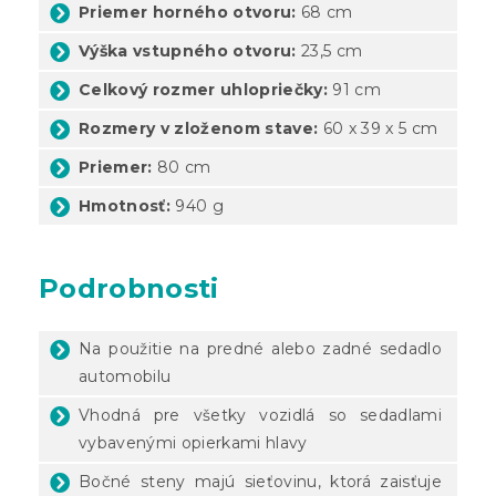
Priemer horného otvoru:
68 cm
Výška vstupného otvoru:
23,5 cm
Celkový rozmer uhlopriečky:
91 cm
Rozmery v zloženom stave:
60 x 39 x 5 cm
Priemer:
80 cm
Hmotnosť:
940 g
Podrobnosti
Na použitie na predné alebo zadné sedadlo
automobilu
Vhodná pre všetky vozidlá so sedadlami
vybavenými opierkami hlavy
Bočné steny majú sieťovinu, ktorá zaisťuje