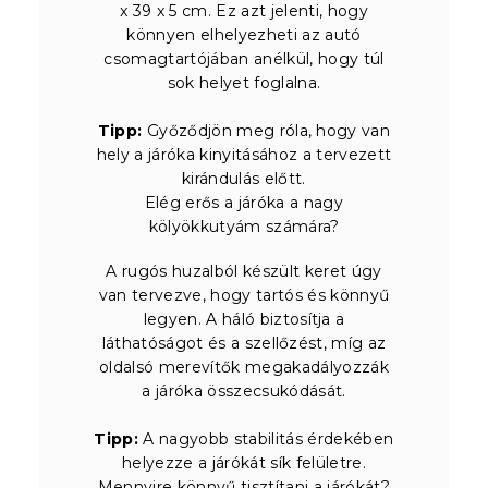
x 39 x 5 cm. Ez azt jelenti, hogy
könnyen elhelyezheti az autó
csomagtartójában anélkül, hogy túl
sok helyet foglalna.
Tipp:
Győződjön meg róla, hogy van
hely a járóka kinyitásához a tervezett
kirándulás előtt.
Elég erős a járóka a nagy
kölyökkutyám számára?
A rugós huzalból készült keret úgy
van tervezve, hogy tartós és könnyű
legyen. A háló biztosítja a
láthatóságot és a szellőzést, míg az
oldalsó merevítők megakadályozzák
a járóka összecsukódását.
Tipp:
A nagyobb stabilitás érdekében
helyezze a járókát sík felületre.
Mennyire könnyű tisztítani a járókát?