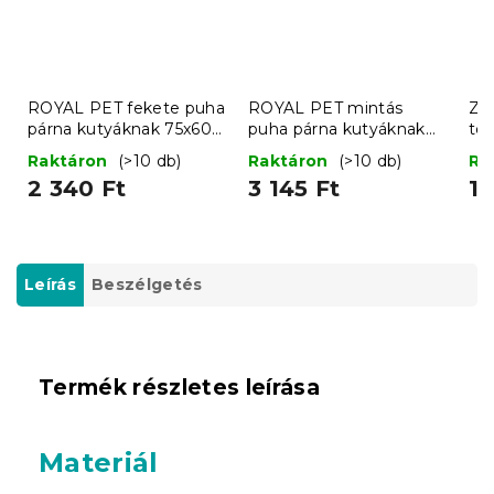
ROYAL PET fekete puha
ROYAL PET mintás
ZO
párna kutyáknak 75x60
puha párna kutyáknak
tö
cm
75x60 cm
sz
Raktáron
(>10 db)
Raktáron
(>10 db)
Ra
2 340 Ft
3 145 Ft
1 
Leírás
Beszélgetés
Termék részletes leírása
Materiál