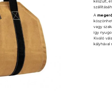
készült, e
szállításá
A
megerő
köszönhető
vagy szak
így nyugo
Kiváló vál
kályhával