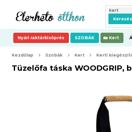
Ugrás
a
fő
Keresé
tartalomhoz
Nyári raktárkisöprés
SZOBÁK
Kert
Kezdőlap
Szobák
Kert
Kerti kiegészít
Tüzelőfa táska WOODGRIP, b