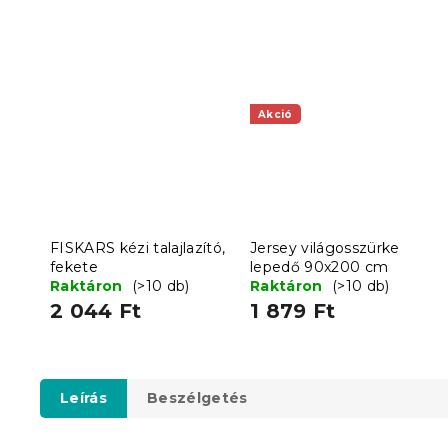
Akció
FISKARS kézi talajlazító,
Jersey világosszürke
fekete
lepedő 90x200 cm
Raktáron
(>10 db)
Raktáron
(>10 db)
2 044 Ft
1 879 Ft
Leírás
Beszélgetés