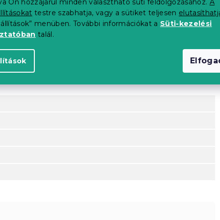
tva Ön hozzájárul minden választható süti feldolgozásához.
A
llításokat
testre szabhatja, vagy a sütiket teljesen
elutasíthatj
eállítások” menüben. További információkat a
Süti-kezelési
oztatóban
talál.
Elfog
lítások