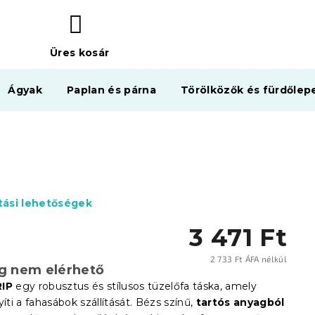
Üres kosár
KOSÁR
Ágyak
Paplan és párna
Törölközők és fürdőlep
ítási lehetőségek
3 471 Ft
2 733 Ft ÁFA nélkül
eg nem elérhető
Egysé
IP
egy robusztus és stílusos tüzelőfa táska, amely
i a fahasábok szállítását. Bézs színű,
tartós anyagból