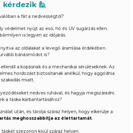
 kérdezik 🙋
valóban a fát a nedvességtől?
ly védelmet nyújt az eső, hó és UV sugárzás ellen.
 bármilyen is legyen az időjárás.
ja nyitva az oldalakat a levegő áramlása érdekében.
 durvább bánásmódot is?
llenáll a kopásnak és a mechanikai sérüléseknek. Az
elmes hordozást biztosítanak anélkül, hogy aggódnia
 szakadás miatt.
nyeződéseket nedves ruhával, és hagyja megszáradni.
ek a táska karbantartásához?
nálat után, és tárolja száraz helyen, hogy elkerülje a
artás meghosszabbítja az élettartamát
.
a táskát szezonon kívül száraz helyen.