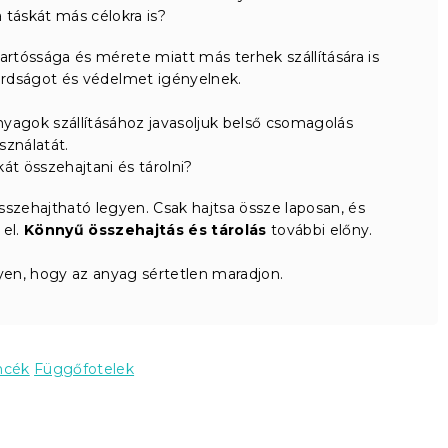
táskát más célokra is?
 tartóssága és mérete miatt más terhek szállítására is
árdságot és védelmet igényelnek.
agok szállításához javasoljuk belső csomagolás
sználatát.
át összehajtani és tárolni?
sszehajtható legyen. Csak hajtsa össze laposan, és
 el.
Könnyű összehajtás és tárolás
további előny.
lyen, hogy az anyag sértetlen maradjon.
ncék
Függőfotelek