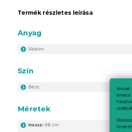
Termék részletes leírása
Anyag
Vászon
Szín
Bézs
Annak 
lehető 
haszná
Méretek
szabjuk
Webold
Hossz:
98 cm
hirdeté