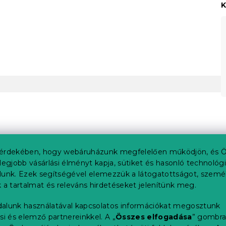
K
érdekében, hogy webáruházunk megfelelően működjön, és Ö
legjobb vásárlási élményt kapja, sütiket és hasonló technológ
lunk. Ezek segítségével elemezzük a látogatottságot, szemé
 a tartalmat és releváns hirdetéseket jelenítünk meg.
alunk használatával kapcsolatos információkat megosztunk
si és elemző partnereinkkel. A „
Összes elfogadása
” gombr