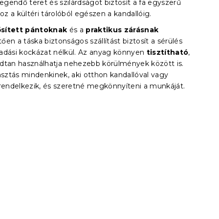
legendő teret és szilárdságot biztosít a fa egyszerű
hoz a kültéri tárolóból egészen a kandallóig.
sített pántoknak
és a
praktikus zárásnak
en a táska biztonságos szállítást biztosít a sérülés
adási kockázat nélkül. Az anyag könnyen
tisztítható
,
dtan használhatja nehezebb körülmények között is.
asztás mindenkinek, aki otthon kandallóval vagy
 rendelkezik, és szeretné megkönnyíteni a munkáját.