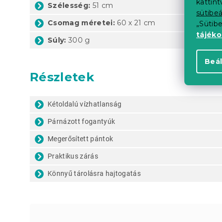
kattin
Szélesség:
51 cm
sütibeá
Csomag méretei:
60 x 21 cm
„Sütib
tájék
Súly:
300 g
Beál
Részletek
Kétoldalú vízhatlanság
Párnázott fogantyúk
Megerősített pántok
Praktikus zárás
Könnyű tárolásra hajtogatás