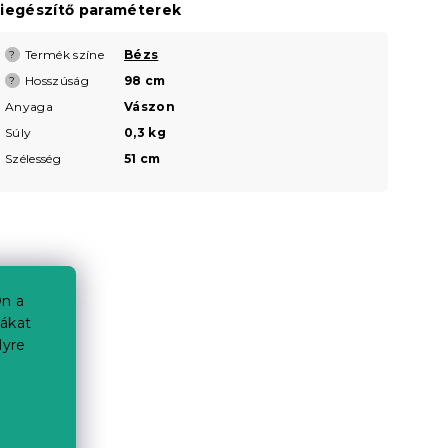
iegészítő paraméterek
Termék színe
Bézs
?
Hosszúság
98 cm
?
Anyaga
Vászon
Súly
0,3 kg
Szélesség
51 cm
n a
iákat
lyre
a