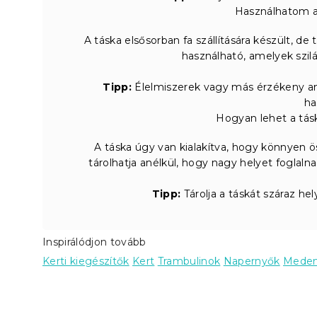
Használhatom a 
A táska elsősorban fa szállítására készült, de
használható, amelyek szil
Tipp:
Élelmiszerek vagy más érzékeny any
ha
Hogyan lehet a tásk
A táska úgy van kialakítva, hogy könnyen ö
tárolhatja anélkül, hogy nagy helyet foglalna
Tipp:
Tárolja a táskát száraz he
Inspirálódjon tovább
Kerti kiegészítők
Kert
Trambulinok
Napernyők
Mede