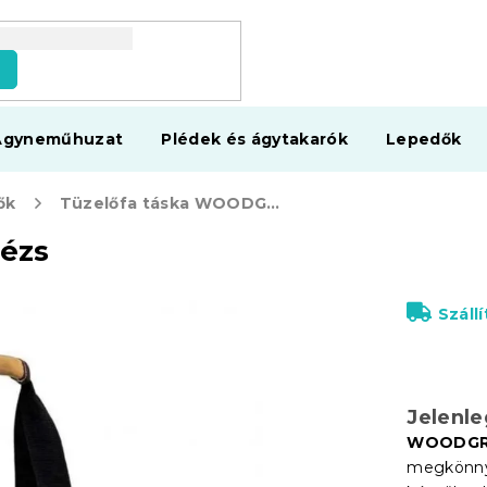
s
Ágyneműhuzat
Plédek és ágytakarók
Lepedők
ők
Tüzelőfa táska WOODGRIP, bézs
ézs
Száll
Jelenl
WOODGR
megkönnyít