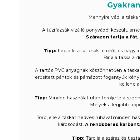
Gyakran
Mennyire védi a táska 
A tűzifazsák vízálló ponyvából készült, ame
Szárazon tartja a fát
,
Tipp:
Fedje le a fát csak felülről, és hagy
Bírja a táska a
A tartós PVC anyagnak köszönhetően a táska e
erősített pántok és párnázott fogantyúk kény
kellene a
Tipp:
Minden használat után törölje le a szen
Melyek a legjobb tipp
Törölje le a táskát nedves ruhával minden hasz
károsodást.
A rendszeres karbant
Tipp:
Tárolja a száraz és tiszt