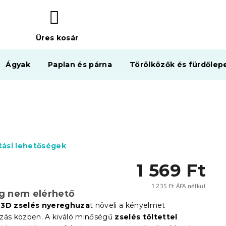
Üres kosár
KOSÁR
Ágyak
Paplan és párna
Törölközők és fürdőlep
ítási lehetőségek
1 569 Ft
1 235 Ft ÁFA nélkül
eg nem elérhető
Egysé
 3D zselés nyereghuza
t növeli a kényelmet
zás közben. A kiváló minőségű
zselés töltettel