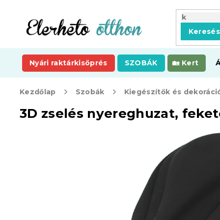
Ugrás
a
fő
Keresé
tartalomhoz
Nyári raktárkisöprés
SZOBÁK
Kert
Kezdőlap
Szobák
Kiegészítők és dekoráci
3D zselés nyereghuzat, feke