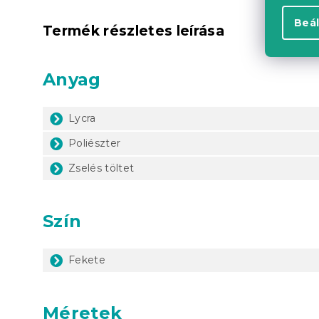
Beál
Termék részletes leírása
Anyag
Lycra
Poliészter
Zselés töltet
Szín
Fekete
Méretek