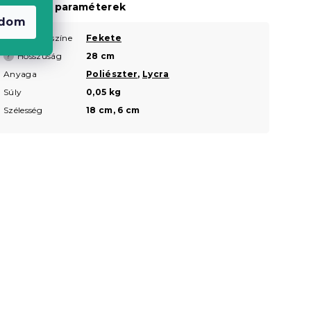
iegészítő paraméterek
adom
Termék színe
Fekete
?
Hosszúság
28 cm
?
Anyaga
Poliészter
,
Lycra
Súly
0,05 kg
Szélesség
18 cm, 6 cm