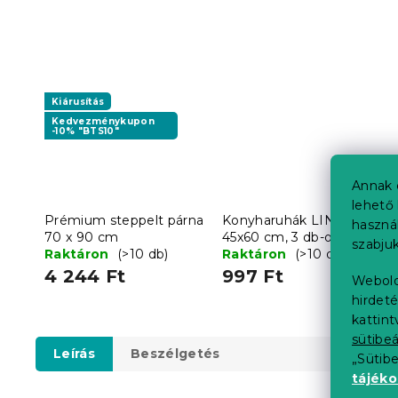
Kiárusítás
Kedvezménykupon
-10% "BTS10"
Annak 
lehető 
Prémium steppelt párna
Konyharuhák LINEA
haszná
70 x 90 cm
45x60 cm, 3 db-os
szabjuk
Raktáron
(>10 db)
készlet - több
Raktáron
(>10 db)
változatban
4 244 Ft
997 Ft
Webold
hirdeté
kattin
sütibeá
Leírás
Beszélgetés
„Sütib
tájék