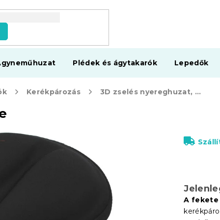
s
Ágyneműhuzat
Plédek és ágytakarók
Lepedők
ók
Kerékpározás
3D zselés nyereghuzat, fekete
te
Száll
Jelenl
A fekete
kerékpáro