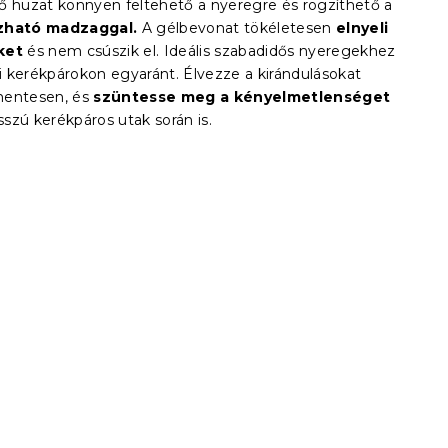
ő huzat könnyen feltehető a nyeregre és rögzíthető a
zható madzaggal.
A gélbevonat tökéletesen
elnyeli
ket
és nem csúszik el. Ideális szabadidős nyeregekhez
ői kerékpárokon egyaránt. Élvezze a kirándulásokat
mentesen, és
szüntesse meg a kényelmetlenséget
szú kerékpáros utak során is.