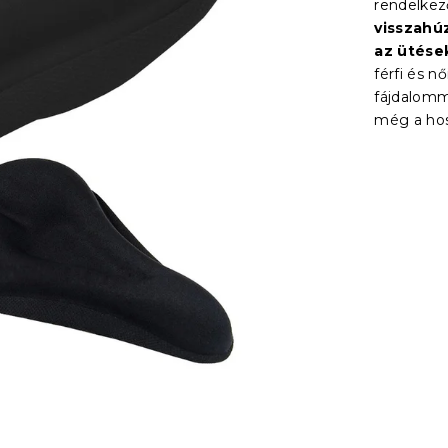
rendelkez
visszahú
az ütése
férfi és n
fájdalom
még a hos