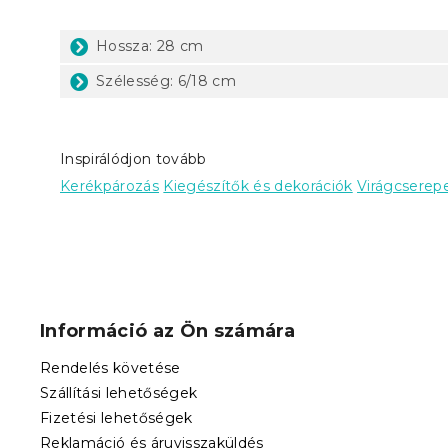
Hossza: 28 cm
Szélesség: 6/18 cm
Inspirálódjon tovább
Kerékpározás
Kiegészítők és dekorációk
Virágcserep
L
á
b
Információ az Ön számára
l
é
Rendelés követése
c
Szállítási lehetőségek
Fizetési lehetőségek
Reklamáció és áruvisszaküldés