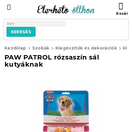
Ugrás
KO
a
fő
tartalomhoz
KERESÉS
Kezdőlap
Szobák
Kiegészítők és dekorációk
Kisá
PAW PATROL rózsaszín sál
kutyáknak