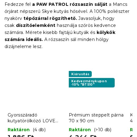
Fedezze fel
a PAW PATROL rózsaszín sálját
a Mancs
őrjárat népszerű Skye kutyás hősével. A 100% poliészter
nyakörv
tépőzárral rögzíthető.
Javasoljuk, hogy
csak
díszítőelemként
használja szőrös kedvence
számára. Mérete kisebb fajtájú kutyák és
kölykök
számára ideális.
A rózsaszín sál minden hölgy
dizájneleme lesz.
Kiárusítás
Kedvezménykupon
-10% "BTS10"
Gyorsszáradó
Prémium steppelt párna
Ko
kutyatörölköző LOVE
70 x 90 cm
45
STORY, kék
kés
Raktáron
(4 db)
Raktáron
(>10 db)
Ra
vá