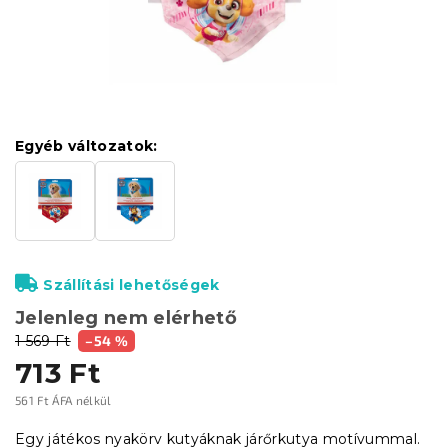
Egyéb változatok:
Szállítási lehetőségek
Jelenleg nem elérhető
1 569 Ft
–54 %
713 Ft
561 Ft ÁFA nélkül
Egységár:
Egy játékos nyakörv kutyáknak járőrkutya motívummal.