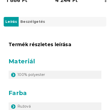
1 886 Ft
4 244 Ft
99
Leírás
Beszélgetés
Termék részletes leírása
Materiál
100% polyester
Farba
Ružová