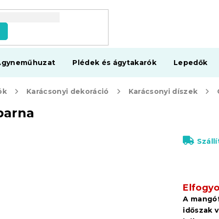
s
Ágyneműhuzat
Plédek és ágytakarók
Lepedők
ók
Karácsonyi dekoráció
Karácsonyi díszek
barna
Száll
Elfogyo
A mangóf
időszak 