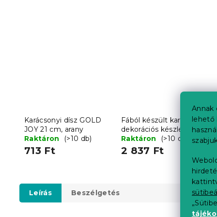
Annak 
lehető 
Karácsonyi dísz GOLD
Fából készült karácsonyi
JOY 21 cm, arany
dekorációs készlet HOT
haszná
Raktáron
(>10 db)
DRINKS, 12 db
Raktáron
(>10 db)
szabjuk
713 Ft
2 837 Ft
Webold
hirdeté
kattin
sütibeá
Leírás
Beszélgetés
„Sütib
tájék