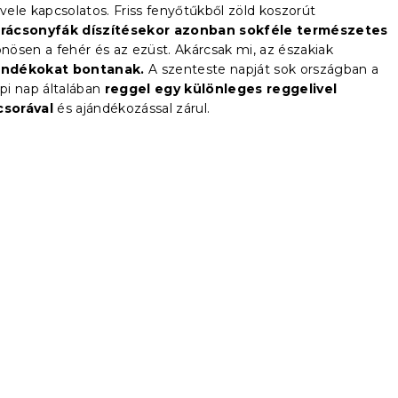
ele kapcsolatos. Friss fenyőtűkből zöld koszorút
arácsonyfák díszítésekor azonban sokféle természetes
önösen a fehér és az ezüst. Akárcsak mi, az északiak
ándékokat bontanak.
A szenteste napját sok országban a
pi nap általában
reggel egy különleges reggelivel
csorával
és ajándékozással zárul.