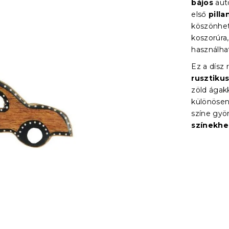
bájos
aut
első
pill
köszönhe
koszorúra
használhat
Ez a dísz
rusztikus
zöld ágak
különösen
színe gyö
színekhe