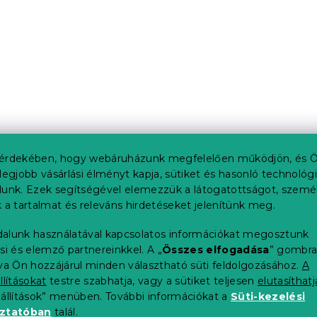
érdekében, hogy webáruházunk megfelelően működjön, és Ö
legjobb vásárlási élményt kapja, sütiket és hasonló technológ
lunk. Ezek segítségével elemezzük a látogatottságot, szemé
 a tartalmat és releváns hirdetéseket jelenítünk meg.
alunk használatával kapcsolatos információkat megosztunk
si és elemző partnereinkkel. A „
Összes elfogadása
” gombr
tva Ön hozzájárul minden választható süti feldolgozásához.
A
llításokat
testre szabhatja, vagy a sütiket teljesen
elutasíthatj
eállítások” menüben. További információkat a
Süti-kezelési
oztatóban
talál.