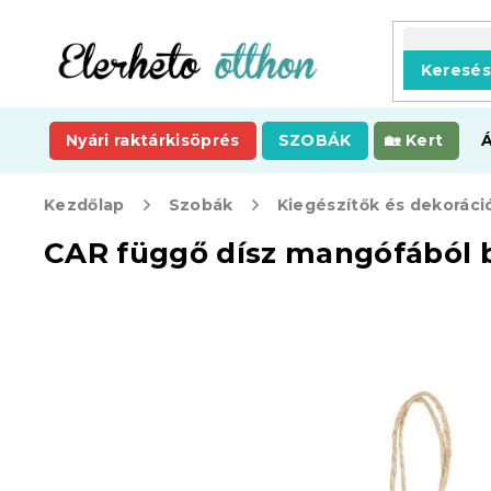
Ugrás
a
fő
Keresé
tartalomhoz
Nyári raktárkisöprés
SZOBÁK
Kert
Kezdőlap
Szobák
Kiegészítők és dekoráci
CAR függő dísz mangófából 