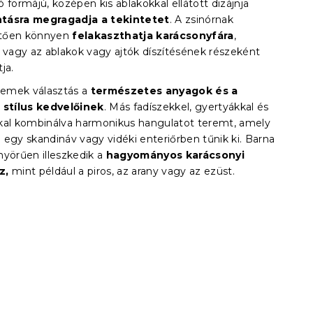
ó formájú, középen kis ablakokkal ellátott dizájnja
antásra megragadja a tekintetet
. A zsinórnak
tően könnyen
felakaszthatja karácsonyfára
,
, vagy az ablakok vagy ajtók díszítésének részeként
ja.
 remek választás a
természetes anyagok és a
 stílus kedvelőinek
. Más fadíszekkel, gyertyákkal és
kal kombinálva harmonikus hangulatot teremt, amely
 egy skandináv vagy vidéki enteriőrben tűnik ki. Barna
nyörűen illeszkedik a
hagyományos karácsonyi
z,
mint például a piros, az arany vagy az ezüst.