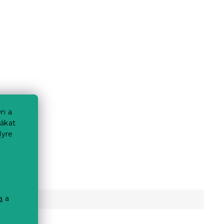
n a
iákat
lyre
a
a
a