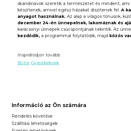
skandinávok szeretik a természetet és mindent, ami v
készítenek, amivel egész házakat díszítenek fel.
A k
anyagot használnak.
Az alap a világos tónusok, kül
december 24-én ünnepelnek, lakomáznak és aj
karácsonyi ünnepek csúcspontjának tekintik. Az ünne
kezdődik,
a programmal folytatódik, majd
közös va
Inspirálódjon tovább
Bútor
Gyerekeknek
L
á
b
Információ az Ön számára
l
é
Rendelés követése
c
Szállítási lehetőségek
Fizetési lehetőségek