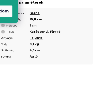
iegészítő paraméterek
adom
Termék színe
Barna
?
Hosszúság
10,8 cm
?
Mélység
1 cm
?
Típus
Karácsonyi, Függő
?
Anyaga
Fa
,
Juta
Súly
0,1 kg
Szélesség
4,5 cm
Forma
Autó