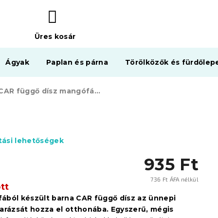
Üres kosár
KOSÁR
Ágyak
Paplan és párna
Törölközők és fürdőlep
CAR függő dísz mangófából barna
ítási lehetőségek
935 Ft
736 Ft ÁFA nélkül
tt
Egysé
ából készült barna CAR függő dísz az ünnepi
varázsát hozza el otthonába.
Egyszerű, mégis