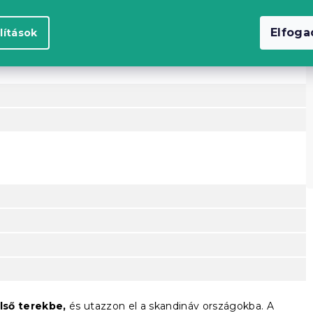
K
Elfog
lítások
lső terekbe,
és utazzon el a skandináv országokba. A