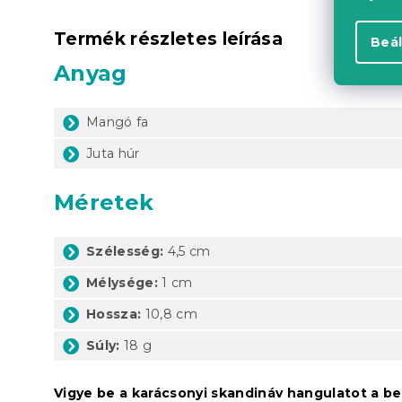
Termék részletes leírása
Beál
Anyag
Mangó fa
Juta húr
Méretek
Szélesség:
4,5 cm
Mélysége:
1 cm
Hossza:
10,8 cm
Súly:
18 g
Vigye be a karácsonyi skandináv hangulatot a be