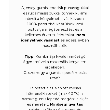
A jersey gumis lepedők puhaságukkal
és rugalmasságukkal tűnnek ki, ami
növeli a kényelmet alvás közben.
100% pamutból készülnek, ami
biztosítja a légáteresztést és a
kellemes érzetet érintéskor.
Nem
igényelnek vasalást
és egész évben
használhatók.
Tipp:
Kombinálja kiváló minőségű
ágyneművel a maximális kényelem
érdekében.
Összemegy a gumis lepedő mosás
után?
Ha betartja az ajánlott mosási
hőmérsékleteket (max 40 °C), a
pamut gumis lepedő megőrzi alakját
és méreteit.
Minőségi gyártás
minimalizálja az összemenés