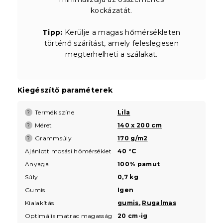
kockázatát.
Tipp:
Kerülje a magas hőmérsékleten
történő szárítást, amely feleslegesen
megterhelheti a szálakat.
Kiegészítő paraméterek
Termék színe
Lila
?
Méret
140 x 200 cm
?
Grammsúly
170 g/m2
?
Ajánlott mosási hőmérséklet
40 °C
Anyaga
100% pamut
Súly
0,7 kg
Gumis
Igen
Kialakítás
gumis
,
Rugalmas
Optimális matrac magasság
20 cm-ig