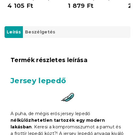
4 105 Ft
1 879 Ft
2 
Leírás
Beszélgetés
Termék részletes leírása
Jersey lepedő
A puha, de mégis erős jersey lepedő
nélkülözhetetlen tartozék egy modern
lakásban
. Keresi a kompromisszumot a pamut és
a frottír lepedő közt?! A jersey lepedő anyaga kiváló