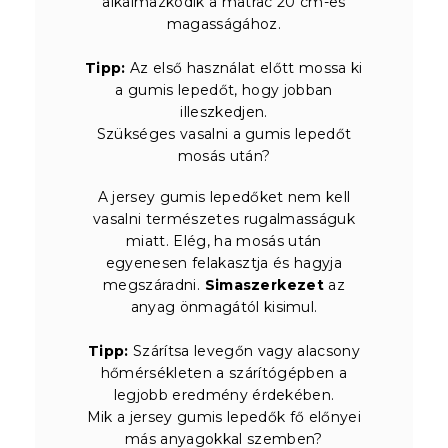
alkalmazkodik a matrac 20 cm-es
magasságához.
Tipp:
Az első használat előtt mossa ki
a gumis lepedőt, hogy jobban
illeszkedjen.
Szükséges vasalni a gumis lepedőt
mosás után?
A jersey gumis lepedőket nem kell
vasalni természetes rugalmasságuk
miatt. Elég, ha mosás után
egyenesen felakasztja és hagyja
megszáradni.
Simaszerkezet
az
anyag önmagától kisimul.
Tipp:
Szárítsa levegőn vagy alacsony
hőmérsékleten a szárítógépben a
legjobb eredmény érdekében.
Mik a jersey gumis lepedők fő előnyei
más anyagokkal szemben?