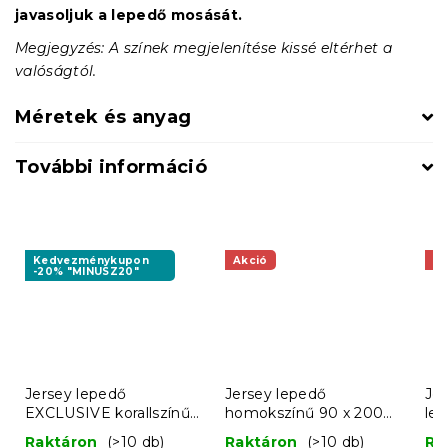
javasoljuk a lepedő mosását.
Megjegyzés: A színek megjelenítése kissé eltérhet a
valóságtól.
Méretek és anyag
További információ
Kedvezménykupon
Akció
Ak
-20% "MINUSZ20"
Jersey lepedő
Jersey lepedő
Jer
EXCLUSIVE korallszínű
homokszínű 90 x 200
le
140 x 200 cm
cm
Raktáron
(>10 db)
Raktáron
(>10 db)
Ra