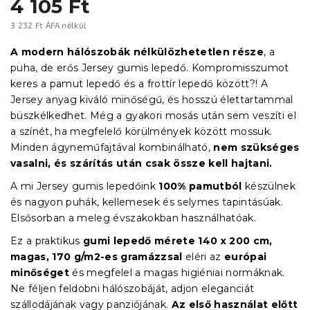
4 105 Ft
3 232 Ft ÁFA nélkül
Egységár:
A modern hálószobák nélkülözhetetlen része
, a
puha, de erős Jersey gumis lepedő. Kompromisszumot
keres a pamut lepedő és a frottír lepedő között?! A
Jersey anyag kiváló minőségű, és hosszú élettartammal
büszkélkedhet. Még a gyakori mosás után sem veszíti el
a színét, ha megfelelő körülmények között mossuk.
Minden ágyneműfajtával kombinálható,
nem szükséges
vasalni, és szárítás után csak össze kell hajtani.
A mi Jersey gumis lepedőink
100% pamutból
készülnek
és nagyon puhák, kellemesek és selymes tapintásúak.
Elsősorban a meleg évszakokban használhatóak.
Ez a praktikus
gumi lepedő
mérete 140 x 200 cm,
magas, 170 g/m2-es gramázzsal
eléri az
európai
minőséget
és megfelel a magas higiéniai normáknak.
Ne féljen feldobni hálószobáját, adjon eleganciát
szállodájának vagy panziójának.
Az első használat előtt