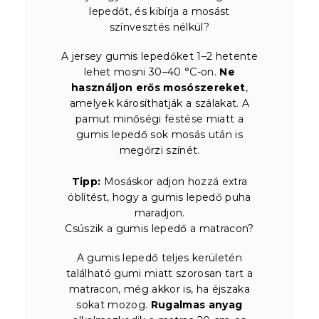
lepedőt, és kibírja a mosást
színvesztés nélkül?
A jersey gumis lepedőket 1–2 hetente
lehet mosni 30–40 °C-on.
Ne
használjon erős mosószereket
,
amelyek károsíthatják a szálakat. A
pamut minőségi festése miatt a
gumis lepedő sok mosás után is
megőrzi színét.
Tipp:
Mosáskor adjon hozzá extra
öblítést, hogy a gumis lepedő puha
maradjon.
Csúszik a gumis lepedő a matracon?
A gumis lepedő teljes kerületén
található gumi miatt szorosan tart a
matracon, még akkor is, ha éjszaka
sokat mozog.
Rugalmas anyag