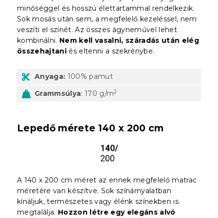
minőséggel és hosszú élettartammal rendelkezik.
Sok mosás után sem, a megfelelő kezeléssel, nem
veszíti el színét. Az összes ágyneművel lehet
kombinálni.
Nem kell vasalni, száradás után elég
összehajtani
és eltenni a szekrénybe.
Anyaga:
100% pamut
2
Grammsúlya
: 170 g/m
Lepedő mérete 140 x 200 cm
A 140 x 200 cm méret az ennek megfelelő matrac
méretére van készítve. Sok színárnyalatban
kínáljuk, természetes vagy élénk színekben is
megtalálja.
Hozzon létre egy elegáns alvó