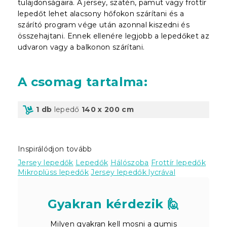
tulajdonságaira. A jersey, szatén, pamut vagy frottír
lepedőt lehet alacsony hőfokon szárítani és a
szárító program vége után azonnal kiszedni és
összehajtani. Ennek ellenére legjobb a lepedőket az
udvaron vagy a balkonon szárítani.
A csomag tartalma
:
1 db
lepedő
140 x 200 cm
Inspirálódjon tovább
Jersey lepedők
Lepedők
Hálószoba
Frottír lepedők
Mikroplüss lepedők
Jersey lepedők lycrával
Gyakran kérdezik 🙋
Milyen gyakran kell mosni a gumis