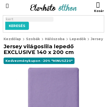
Ugrás
KO
a
fő
tartalomhoz
KERESÉS
Kezdőlap
Szobák
Hálószoba
Lepedők
Jersey E
Jersey világoslila lepedő
EXCLUSIVE 140 x 200 cm
Kedvezménykupon -20% "MINUSZ20"