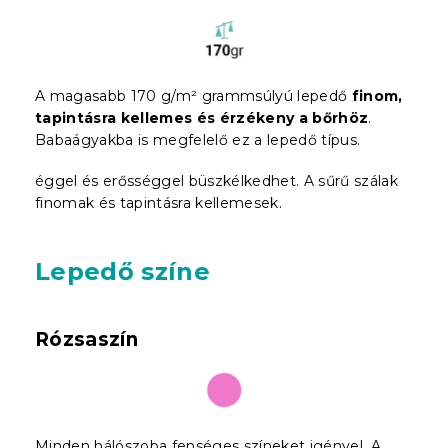
A magasabb 170 g/m² grammsúlyú lepedő
finom,
tapintásra kellemes és érzékeny a bőrhöz
.
Babaágyakba is megfelelő ez a lepedő típus.
éggel és erősséggel büszkélkedhet. A sűrű szálak
finomak és tapintásra kellemesek.
Lepedő színe
Rózsaszín
Minden hálószoba fenséges színeket igényel. A