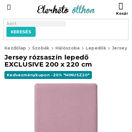
Ugrás
KO
a
fő
tartalomhoz
KERESÉS
Kezdőlap
Szobák
Hálószoba
Lepedők
Jersey E
Jersey rózsaszín lepedő
EXCLUSIVE 200 x 220 cm
Kedvezménykupon -20% "MINUSZ20"