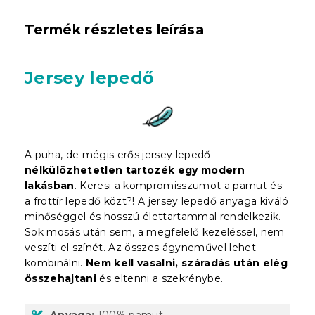
Termék részletes leírása
Jersey lepedő
A puha, de mégis erős jersey lepedő
nélkülözhetetlen tartozék egy modern
lakásban
. Keresi a kompromisszumot a pamut és
a frottír lepedő közt?! A jersey lepedő anyaga kiváló
minőséggel és hosszú élettartammal rendelkezik.
Sok mosás után sem, a megfelelő kezeléssel, nem
veszíti el színét. Az összes ágyneművel lehet
kombinálni.
Nem kell vasalni, száradás után elég
összehajtani
és eltenni a szekrénybe.
Anyaga:
100% pamut