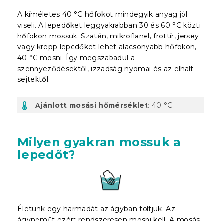
A kíméletes 40 °C hőfokot mindegyik anyag jól
viseli. A lepedőket leggyakrabban 30 és 60 °C közti
hőfokon mossuk. Szatén, mikroflanel, frottír, jersey
vagy krepp lepedőket lehet alacsonyabb hőfokon,
40 °C mosni. Így megszabadul a
szennyeződésektől, izzadság nyomai és az elhalt
sejtektől.
Ajánlott mosási hőmérséklet
: 40 °C
Milyen gyakran mossuk a
lepedőt?
Életünk egy harmadát az ágyban töltjük. Az
ágyneműt ezért rendszeresen mosni kell. A mosás