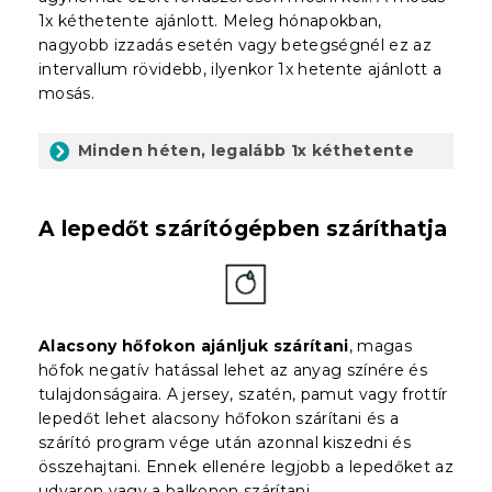
1x kéthetente ajánlott. Meleg hónapokban,
nagyobb izzadás esetén vagy betegségnél ez az
intervallum rövidebb, ilyenkor 1x hetente ajánlott a
mosás.
Minden héten, legalább 1x kéthetente
A lepedőt szárítógépben száríthatja
Alacsony hőfokon ajánljuk szárítani
, magas
hőfok negatív hatással lehet az anyag színére és
tulajdonságaira. A jersey, szatén, pamut vagy frottír
lepedőt lehet alacsony hőfokon szárítani és a
szárító program vége után azonnal kiszedni és
összehajtani. Ennek ellenére legjobb a lepedőket az
udvaron vagy a balkonon szárítani.