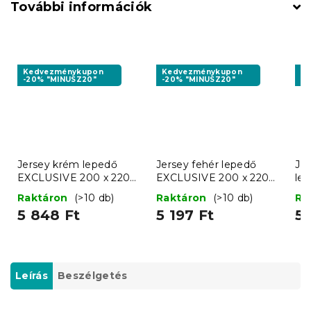
További információk
Kedvezménykupon
Kedvezménykupon
K
-20% "MINUSZ20"
-20% "MINUSZ20"
-2
Jersey krém lepedő
Jersey fehér lepedő
Jer
EXCLUSIVE 200 x 220
EXCLUSIVE 200 x 220
le
cm
cm
x 
Raktáron
(>10 db)
Raktáron
(>10 db)
Ra
5 848 Ft
5 197 Ft
5 
Leírás
Beszélgetés