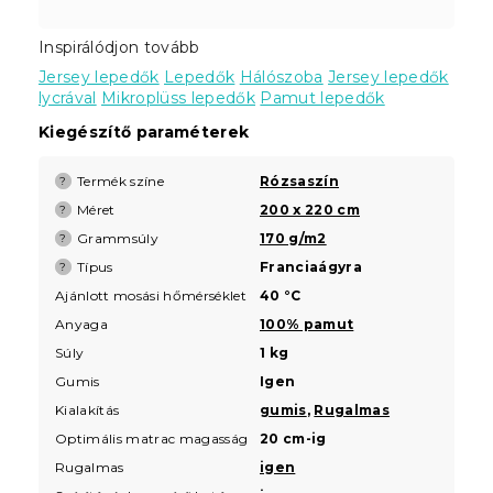
Inspirálódjon tovább
Jersey lepedők
Lepedők
Hálószoba
Jersey lepedők
lycrával
Mikroplüss lepedők
Pamut lepedők
Kiegészítő paraméterek
Termék színe
Rózsaszín
?
Méret
200 x 220 cm
?
Grammsúly
170 g/m2
?
Típus
Franciaágyra
?
Ajánlott mosási hőmérséklet
40 °C
Anyaga
100% pamut
Súly
1 kg
Gumis
Igen
Kialakítás
gumis
,
Rugalmas
Optimális matrac magasság
20 cm-ig
Rugalmas
igen