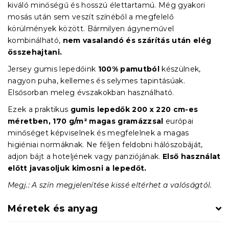
kiváló minőségű és hosszú élettartamú. Még gyakori
mosás után sem veszít színéből a megfelelő
körülmények között. Bármilyen ágyneművel
kombinálható,
nem vasalandó és szárítás után elég
összehajtani.
Jersey gumis lepedőink
100% pamutból
készülnek,
nagyon puha, kellemes és selymes tapintásúak.
Elsősorban meleg évszakokban használható.
Ezek a praktikus
gumis lepedők
200 x 220 cm-es
méretben, 170 g/m² magas gramázzsal
európai
minőséget képviselnek és megfelelnek a magas
higiéniai normáknak. Ne féljen feldobni hálószobáját,
adjon bájt a hoteljének vagy panziójának.
Első használat
előtt javasoljuk kimosni a lepedőt.
Megj.: A szín megjelenítése kissé eltérhet a valóságtól.
Méretek és anyag