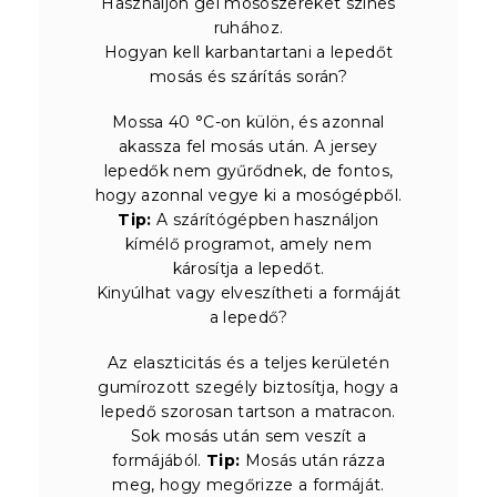
Használjon gél mosószereket színes
ruhához.
Hogyan kell karbantartani a lepedőt
mosás és szárítás során?
Mossa 40 °C-on külön, és azonnal
akassza fel mosás után. A jersey
lepedők nem gyűrődnek, de fontos,
hogy azonnal vegye ki a mosógépből.
Tip:
A szárítógépben használjon
kímélő programot, amely nem
károsítja a lepedőt.
Kinyúlhat vagy elveszítheti a formáját
a lepedő?
Az elaszticitás és a teljes kerületén
gumírozott szegély biztosítja, hogy a
lepedő szorosan tartson a matracon.
Sok mosás után sem veszít a
formájából.
Tip:
Mosás után rázza
meg, hogy megőrizze a formáját.