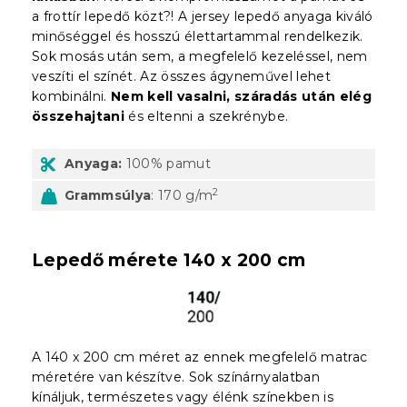
a frottír lepedő közt?! A jersey lepedő anyaga kiváló
minőséggel és hosszú élettartammal rendelkezik.
Sok mosás után sem, a megfelelő kezeléssel, nem
veszíti el színét. Az összes ágyneművel lehet
kombinálni.
Nem kell vasalni, száradás után elég
összehajtani
és eltenni a szekrénybe.
Anyaga:
100% pamut
2
Grammsúlya
: 170 g/m
Lepedő mérete 140 x 200 cm
A 140 x 200 cm méret az ennek megfelelő matrac
méretére van készítve. Sok színárnyalatban
kínáljuk, természetes vagy élénk színekben is