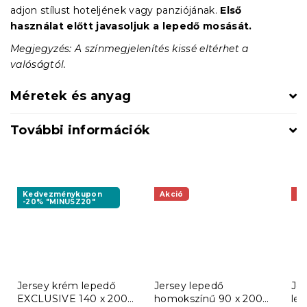
adjon stílust hoteljének vagy panziójának.
Első
használat előtt javasoljuk a lepedő mosását.
Megjegyzés: A színmegjelenítés kissé eltérhet a
valóságtól.
Méretek és anyag
További információk
Kedvezménykupon
Akció
Ak
-20% "MINUSZ20"
Jersey krém lepedő
Jersey lepedő
Jer
EXCLUSIVE 140 x 200
homokszínű 90 x 200
le