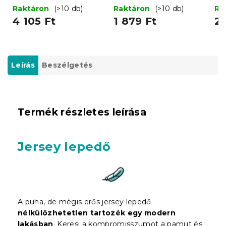
cm
cm
Raktáron
(>10 db)
Raktáron
(>10 db)
Ra
4 105 Ft
1 879 Ft
2 
Leírás
Beszélgetés
Termék részletes leírása
Jersey lepedő
A puha, de mégis erős jersey lepedő
nélkülözhetetlen tartozék egy modern
lakásban
. Keresi a kompromisszumot a pamut és