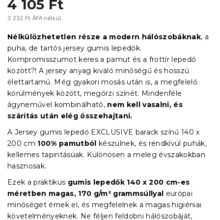
4 105 Ft
3 232 Ft ÁFA nélkül
Egységár:
Nélkülözhetetlen része a modern hálószobáknak
, a
puha, de tartós jersey gumis lepedők.
Kompromisszumot keres a pamut és a frottír lepedő
között?! A jersey anyag kiváló minőségű és hosszú
élettartamú. Még gyakori mosás után is, a megfelelő
körülmények között, megőrzi színét. Mindenféle
ágyneművel kombinálható,
nem kell vasalni, és
szárítás után elég összehajtani.
A Jersey gumis lepedő EXCLUSIVE barack színű 140 x
200 cm
100% pamutból
készülnek, és rendkívül puhák,
kellemes tapintásúak. Különösen a meleg évszakokban
hasznosak.
Ezek a praktikus
gumis lepedők
140 x 200 cm-es
méretben magas, 170 g/m² grammsúllyal
európai
minőséget érnek el, és megfelelnek a magas higiéniai
követelményeknek. Ne féljen feldobni hálószobáját,