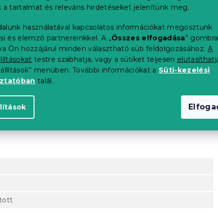
 a tartalmat és releváns hirdetéseket jelenítünk meg.
alunk használatával kapcsolatos információkat megosztunk
si és elemző partnereinkkel. A „
Összes elfogadása
” gombr
tva Ön hozzájárul minden választható süti feldolgozásához.
A
llításokat
testre szabhatja, vagy a sütiket teljesen
elutasíthatj
eállítások” menüben. További információkat a
Süti-kezelési
oztatóban
talál.
Elfog
lítások
tott