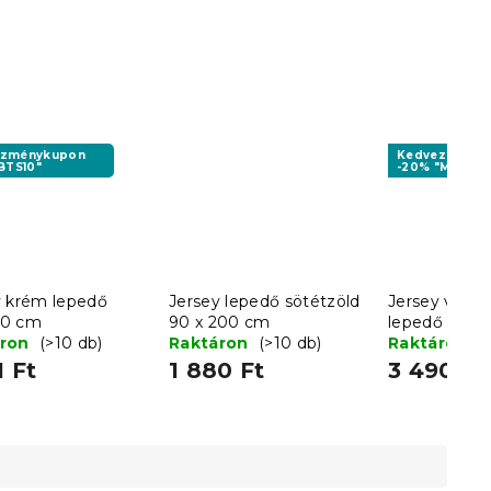
ezménykupon
Kedvezményk
BTS10"
-20% "MINUSZ
y krém lepedő
Jersey lepedő sötétzöld
Jersey világ
00 cm
90 x 200 cm
lepedő EXC
áron
(>10 db)
Raktáron
(>10 db)
90x200 cm
Raktáron
(
1 Ft
1 880 Ft
3 490 Ft