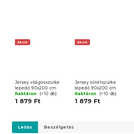
Akció
Akció
Jersey világosszürke
Jersey sötétszürke
lepedő 90x200 cm
lepedő 90x200 cm
Raktáron
(>10 db)
Raktáron
(>10 db)
1 879 Ft
1 879 Ft
Leírás
Beszélgetés