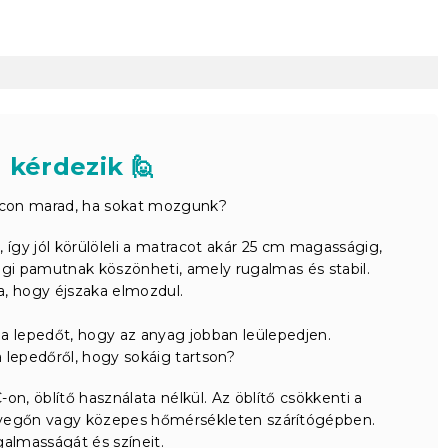
 kérdezik 🙋
acon marad, ha sokat mozgunk?
 így jól körülöleli a matracot akár 25 cm magasságig,
égi pamutnak köszönheti, amely rugalmas és stabil.
, hogy éjszaka elmozdul.
 a lepedőt, hogy az anyag jobban leülepedjen.
lepedőről, hogy sokáig tartson?
on, öblítő használata nélkül. Az öblítő csökkenti a
levegőn vagy közepes hőmérsékleten szárítógépben.
almasságát és színeit.