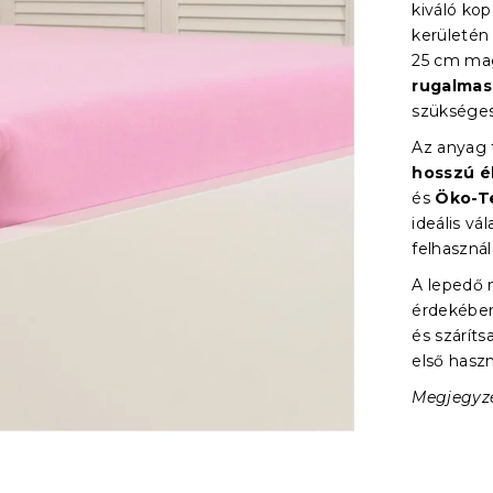
kiváló kop
kerületén 
25 cm mag
rugalmass
szükséges
Az anyag 
hosszú é
és
Öko-Te
ideális v
felhaszná
A lepedő 
érdekében
és szárít
első haszn
Megjegyzé