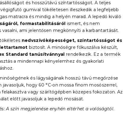
ásállóságot és hosszútávú színtartósságot. A teljes
végigfutó gumival tökéletesen illeszkedik a legfeljebb
as matracra és mindig a helyén marad. A lepedő kiváló
ágáról, formastabilitásáról
ismert, és nem
 vasalni, ami jelentősen megkönnyíti a karbantartását.
tökéletes
nedvszívóképességet, színtartósságot és
lettartamot
biztosít. A minőségre fókuszálva készült,
x Standard tanúsítvánnyal
rendelkezik. Ez a termék
álasztás a mindennapi kényelemhez és gyakorlati
láshoz.
minőségének és lágyságának hosszú távú megőrzése
 javasoljuk, hogy 60 °C-on mossa finom mosószerrel,
sa felakasztva vagy szárítógépben közepes fokozaton. Az
álat előtt javasoljuk a lepedő mosását.
s: A szín megjelenése enyhén eltérhet a valóságtól
.