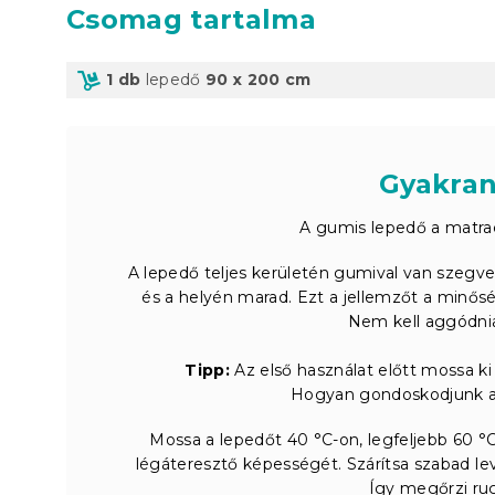
Csomag tartalma
1 db
lepedő
90 x 200 cm
Gyakran
A gumis lepedő a matr
A lepedő teljes kerületén gumival van szegve,
és a helyén marad. Ezt a jellemzőt a minős
Nem kell aggódnia
Tipp:
Az első használat előtt mossa ki
Hogyan gondoskodjunk a 
Mossa a lepedőt 40 °C-on, legfeljebb 60 °C-
légáteresztő képességét. Szárítsa szabad 
Így megőrzi rug