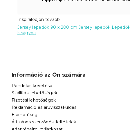
Inspirálódjon tovább
Jersey lepedők 90 x 200 cm
Jersey lepedők
Lepedő
kiságyba
L
á
b
Információ az Ön számára
l
é
Rendelés követése
c
Szállítási lehetőségek
Fizetési lehetőségek
Reklamáció és áruvisszaküldés
Elérhetőség
Általános szerződési feltételek
Adatvédelmi nyilatkozat