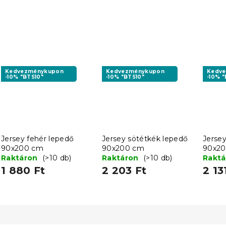
Kedvezménykupon
Kedvezménykupon
Kedv
-10% "BTS10"
-10% "BTS10"
-10% "
Jersey fehér lepedő
Jersey sötétkék lepedő
Jerse
90x200 cm
90x200 cm
90x2
Raktáron
(>10 db)
Raktáron
(>10 db)
Rakt
1 880 Ft
2 203 Ft
2 13