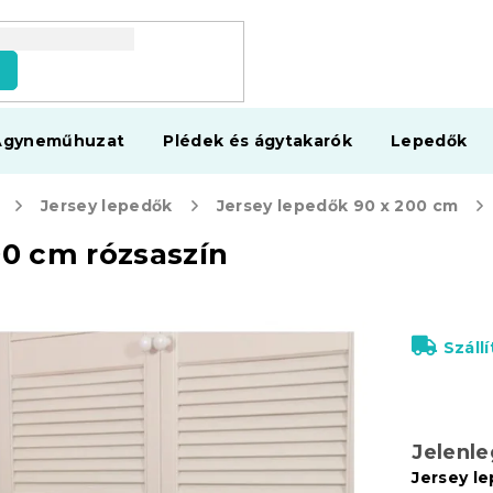
s
Ágyneműhuzat
Plédek és ágytakarók
Lepedők
Jersey lepedők
Jersey lepedők 90 x 200 cm
0 cm rózsaszín
Száll
Jelenl
Jersey l