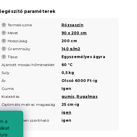
iegészítő paraméterek
Termék színe
Rózsaszín
?
Méret
90 x 200 cm
?
Hosszúság
200 cm
?
Grammsúly
140 g/m2
?
Típus
Egyszemélyes ágyra
?
Ajánlott mosási hőmérséklet
60 °C
Súly
0,5 kg
Ár
Olcsó 6000 Ft-ig
Gumis
Igen
Kialakítás
gumis
,
Rugalmas
Optimális matrac magasság
25 cm-ig
Rugalmas
igen
Szárítógépben szárítható
igen
n a
iákat
lyre