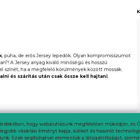
K
k
, puha, de erős Jersey lepedők. Olyan kompromisszumot
 van?! A Jersey anyag kiváló minőségű és hosszú
el színét, ha a megfelelő körülmények között mossák.
alni és szárítás után csak össze kell hajtani
.
érdekében, hogy webáruházunk megfelelően működjön, és Ö
legjobb vásárlási élményt kapja, sütiket és hasonló technológ
lunk. Ezek segítségével elemezzük a látogatottságot, szemé