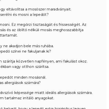
hogy eltávolítsa a mosószer maradványait.
cserélni és mosni a lepedőt?
mosni. Ez megőrzi tisztaságát és frissességét. Az
ás és az öblítő nélküli mosás meghosszabbítja
ttartamát.
y ne akadjon bele más ruhába.
pedő színei ne fakuljanak ki?
 szárítja közvetlen napfényen, ami fakulást okoz.
yékban vagy otthon szárítsa.
 lepedőt minden mosásnál.
as allergiások számára?
vszívó képessége miatt ideális allergiások számára.
m tartalmaz irritáló anyagokat.
ő helyett, hogy a lepedő extra higiénikus legyen.