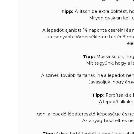
Tipp:
Állítson be extra öblítést, 
Milyen gyakran kell 
A lepedőt ajánlott 14 naponta cserélni és 
alacsonyabb hőmérsékleten történő mos
éle
Tipp:
Mossa külön, hog
Mit tegyünk, hogy a le
A színek tovább tartanak, ha a lepedőt nem
Javasoljuk, hogy árn
Tipp:
Fordítsa ki a
A lepedő alkalm
Igen, a lepedő légáteresztő képessége és ned
Az anyag tesztelt és ne
Tipp:
Adjon fertőtlenítőt a mosáshoz öblít