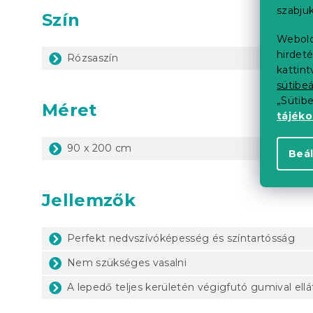
szabjuk
Szín
Webold
hirdeté
Rózsaszín
kattin
sütibeá
„Sütib
Méret
tájék
90 x 200 cm
Beál
Jellemzők
Perfekt nedvszívóképesség és színtartósság
Nem szükséges vasalni
A lepedő teljes kerületén végigfutó gumival ellá