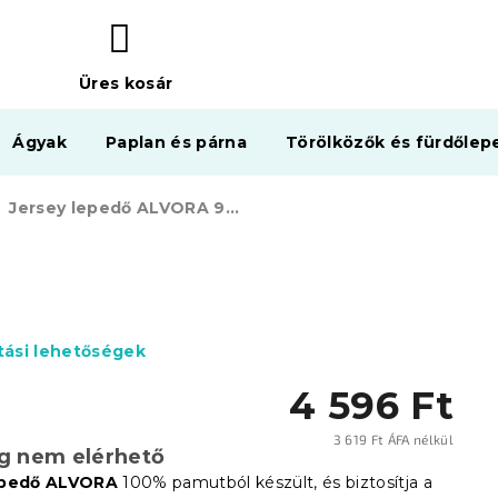
Üres kosár
KOSÁR
Ágyak
Paplan és párna
Törölközők és fürdőlep
Jersey lepedő ALVORA 90x200 cm rózsaszín
ítási lehetőségek
4 596 Ft
3 619 Ft ÁFA nélkül
eg nem elérhető
Egysé
epedő ALVORA
100% pamutból készült, és biztosítja a