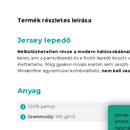
Termék részletes leírása
Jersey lepedő
Nélkülözhetetlen része a modern hálószobákna
keres, ami a pamutlepedő és a frottír lepedő között
élettartamú. Még gyakori mosás esetén sem veszíti 
Mindenféle ágyneművel kombinálható,
nem kell vas
Anyag
100% pamut
Annak 
Grammsúly:
140 g/m2
lehető 
haszná