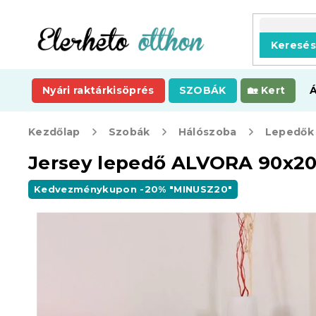
Ugrás
a
fő
Keresé
tartalomhoz
Nyári raktárkisöprés
SZOBÁK
Kert
Kezdőlap
Szobák
Hálószoba
Lepedők
Jersey lepedő ALVORA 90x20
Kedvezménykupon -20% "MINUSZ20"