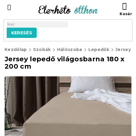
Ugrás
KO
a
fő
tartalomhoz
KERESÉS
Kezdőlap
Szobák
Hálószoba
Lepedők
Jersey 
Jersey lepedő világosbarna 180 x
200 cm