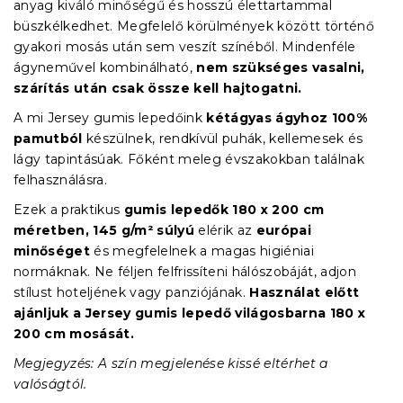
anyag kiváló minőségű és hosszú élettartammal
büszkélkedhet. Megfelelő körülmények között történő
gyakori mosás után sem veszít színéből. Mindenféle
ágyneművel kombinálható,
nem szükséges vasalni,
szárítás után csak össze kell hajtogatni.
A mi Jersey gumis lepedőink
kétágyas ágyhoz
100%
pamutból
készülnek, rendkívül puhák, kellemesek és
lágy tapintásúak. Főként meleg évszakokban találnak
felhasználásra.
Ezek a praktikus
gumis lepedők
180 x 200 cm
méretben, 145 g/m² súlyú
elérik az
európai
minőséget
és megfelelnek a magas higiéniai
normáknak. Ne féljen felfrissíteni hálószobáját, adjon
stílust hoteljének vagy panziójának.
Használat előtt
ajánljuk a Jersey gumis lepedő világosbarna 180 x
200 cm mosását.
Megjegyzés: A szín megjelenése kissé eltérhet a
valóságtól.