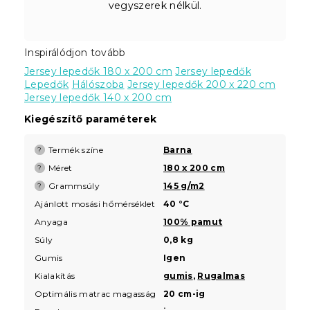
vegyszerek nélkül.
Inspirálódjon tovább
Jersey lepedők 180 x 200 cm
Jersey lepedők
Lepedők
Hálószoba
Jersey lepedők 200 x 220 cm
Jersey lepedők 140 x 200 cm
Kiegészítő paraméterek
Termék színe
Barna
?
Méret
180 x 200 cm
?
Grammsúly
145 g/m2
?
Ajánlott mosási hőmérséklet
40 °C
Anyaga
100% pamut
Súly
0,8 kg
Gumis
Igen
Kialakítás
gumis
,
Rugalmas
Optimális matrac magasság
20 cm-ig