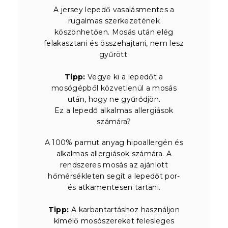
A jersey lepedő vasalásmentes a
rugalmas szerkezetének
köszönhetően. Mosás után elég
felakasztani és összehajtani, nem lesz
gyűrött.
Tipp:
Vegye ki a lepedőt a
mosógépből közvetlenül a mosás
után, hogy ne gyűrődjön.
Ez a lepedő alkalmas allergiások
számára?
A 100% pamut anyag hipoallergén és
alkalmas allergiások számára. A
rendszeres mosás az ajánlott
hőmérsékleten segít a lepedőt por-
és atkamentesen tartani.
Tipp:
A karbantartáshoz használjon
kímélő mosószereket felesleges