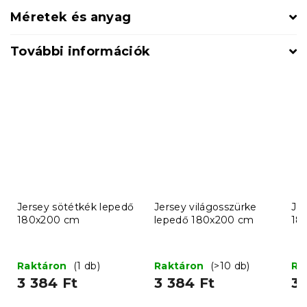
Méretek és anyag
További információk
Jersey sötétkék lepedő
Jersey világosszürke
Jer
180x200 cm
lepedő 180x200 cm
18
Raktáron
(1 db)
Raktáron
(>10 db)
Ra
3 384 Ft
3 384 Ft
3 