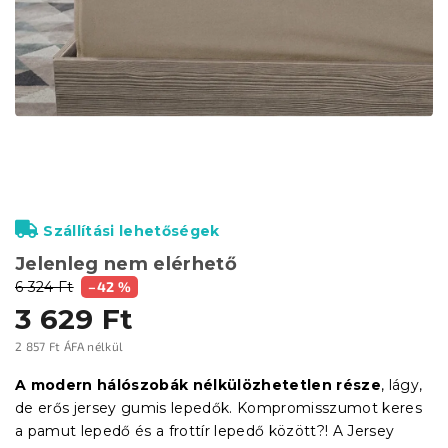
Szállítási lehetőségek
Jelenleg nem elérhető
6 324 Ft
–42 %
3 629 Ft
2 857 Ft ÁFA nélkül
Egységár:
A modern hálószobák nélkülözhetetlen része
, lágy,
de erős jersey gumis lepedők. Kompromisszumot keres
a pamut lepedő és a frottír lepedő között?! A Jersey