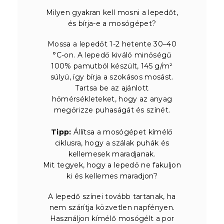
Milyen gyakran kell mosni a lepedőt,
és bírja-e a mosógépet?
Mossa a lepedőt 1-2 hetente 30–40
°C-on. A lepedő kiváló minőségű
100% pamutból készült, 145 g/m²
súlyú, így bírja a szokásos mosást.
Tartsa be az ajánlott
hőmérsékleteket, hogy az anyag
megőrizze puhaságát és színét.
Tipp:
Állítsa a mosógépet kímélő
ciklusra, hogy a szálak puhák és
kellemesek maradjanak.
Mit tegyek, hogy a lepedő ne fakuljon
ki és kellemes maradjon?
A lepedő színei tovább tartanak, ha
nem szárítja közvetlen napfényen.
Használjon kímélő mosógélt a por