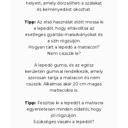
helyett, amely dörzsölheti a szálakat
és keményedést okozhat.
Tipp:
Az első használat előtt mossa ki
a lepedőt, hogy eltávolítsa az
esetleges gyártási maradványokat és
a szín rögzüljön.
Hogyan tart a lepedő a matracon?
Nem csúszik le?
A lepedő gumis, és az egész
kerületén gumival rendelkezik, amely
szorosan tartja a matracon és nem
csúszik. Alkalmas akár 20 cm magas
matracokra is.
Tipp:
Feszítse ki a lepedőt a matracra
egyenletesen minden oldalról, hogy
jól rögzüljön.
Szükséges vasalni a lepedőt?