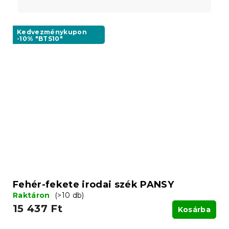
Kedvezménykupon
-10% "BTS10"
Fehér-fekete irodai szék PANSY
Raktáron
(>10 db)
15 437 Ft
Kosárba