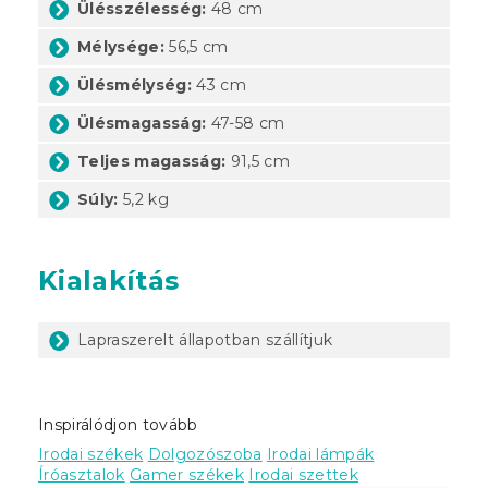
Ülésszélesség:
48 cm
Mélysége:
56,5 cm
Ülésmélység:
43 cm
Ülésmagasság:
47-58 cm
Teljes magasság:
91,5 cm
Súly:
5,2 kg
Kialakítás
Lapraszerelt állapotban szállítjuk
Inspirálódjon tovább
Irodai székek
Dolgozószoba
Irodai lámpák
Íróasztalok
Gamer székek
Irodai szettek