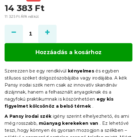
14 383 Ft
11 325 Ft ÁFA nélkül
Egységár:
Hozzáadás a kosárhoz
Szerezzen be egy rendkívül
kényelmes
és egyben
stílusos széket dolgozószobájába vagy irodájába. A kék
Pansy irodai szék nem csak az innovatív skandináv
dizájnnak, hanem a felhasznált anyagoknak és a
nagyfokú praktikumnak is köszönhetően
egy kis
figyelmet kölcsönöz a belső térnek
.
A Pansy irodai szék
igény szerint elhelyezhető, és ami
még rosszabb,
műanyag kerekeken van
. Ez lehetővé
teszi, hogy könnyen és gyorsan mozogjon a székben –