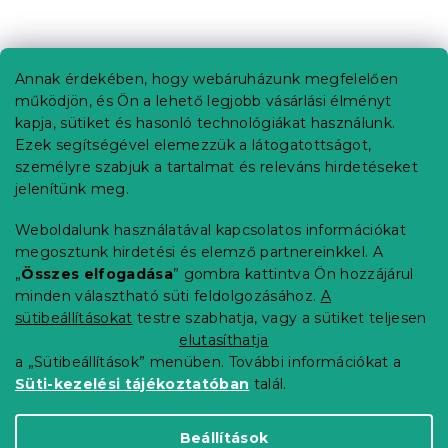
L
á
b
Annak érdekében, hogy webáruházunk megfelelően
Információ az Ön számára
l
működjön, és Ön a lehető legjobb vásárlási élményt
é
Rendelés követése
kapja, sütiket és hasonló technológiákat használunk.
c
Ezek segítségével elemezzük a látogatottságot,
Szállítási lehetőségek
személyre szabjuk a tartalmat és releváns hirdetéseket
Fizetési lehetőségek
jelenítünk meg.
Reklamáció és áruvisszaküldés
Elérhetőség
Weboldalunk használatával kapcsolatos információkat
Általános szerződési feltételek
megosztunk hirdetési és elemző partnereinkkel. A
Adatvédelmi nyilatkozat
„
Összes elfogadása
” gombra kattintva Ön hozzájárul
minden választható süti feldolgozásához.
A
Blog
sütibeállításokat
testre szabhatja, vagy a sütiket teljesen
Partnereinknek
elutasíthatja
a „Sütibeállítások” menüben. További információkat a
Süti-kezelési tájékoztatóban
talál.
Shoptet Premium készítette
Beállítások