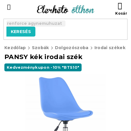
Ugrás
KO
a
fő
tartalomhoz
KERESÉS
Kezdőlap
Szobák
Dolgozószoba
Irodai székek
PANSY kék irodai szék
Kedvezménykupon -10% "BTS10"