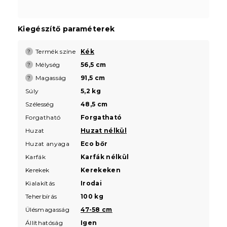
Kiegészítő paraméterek
Termék színe
Kék
?
Mélység
56,5 cm
?
Magasság
91,5 cm
?
Súly
5,2 kg
Szélesség
48,5 cm
Forgatható
Forgatható
Huzat
Huzat nélkül
Huzat anyaga
Eco bőr
Karfák
Karfák nélkül
Kerekek
Kerekeken
Kialakítás
Irodai
Teherbírás
100 kg
Ülésmagasság
47-58 cm
Állíthatóság
Igen