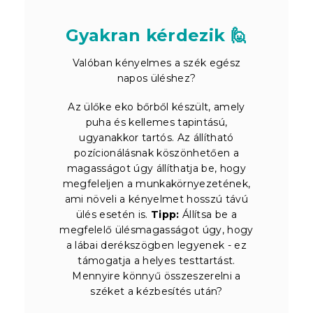
Gyakran kérdezik 🙋
Valóban kényelmes a szék egész
napos üléshez?
Az ülőke eko bőrből készült, amely
puha és kellemes tapintású,
ugyanakkor tartós. Az állítható
pozícionálásnak köszönhetően a
magasságot úgy állíthatja be, hogy
megfeleljen a munkakörnyezetének,
ami növeli a kényelmet hosszú távú
ülés esetén is.
Tipp:
Állítsa be a
megfelelő ülésmagasságot úgy, hogy
a lábai derékszögben legyenek - ez
támogatja a helyes testtartást.
Mennyire könnyű összeszerelni a
széket a kézbesítés után?