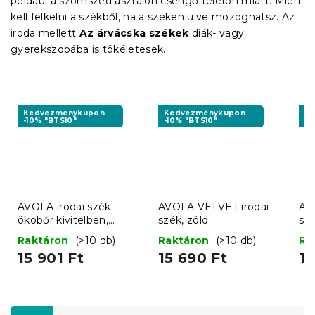
például a szomszéd asztalon csengő telefon miatt. Miért
kell felkelni a székből, ha a széken ülve mozoghatsz. Az
iroda mellett
Az árvácska székek
diák- vagy
gyerekszobába is tökéletesek.
Kedvezménykupon
Kedvezménykupon
K
-10% "BTS10"
-10% "BTS10"
-1
AVOLA irodai szék
AVOLA VELVET irodai
AV
ökobőr kivitelben,
szék, zöld
szé
szürke-fehér
Raktáron
(>10 db)
Raktáron
(>10 db)
Ra
15 901 Ft
15 690 Ft
15