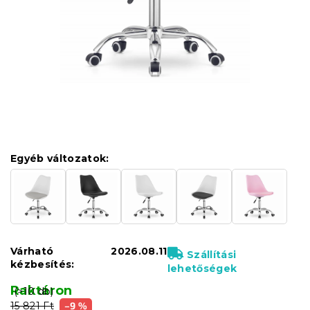
Egyéb változatok:
Várható
2026.08.11
Szállítási
kézbesítés:
lehetőségek
Raktáron
(>10 db)
15 821 Ft
–9 %