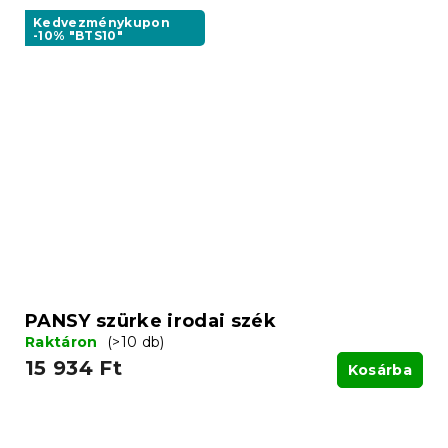
Kedvezménykupon
-10% "BTS10"
PANSY szürke irodai szék
Raktáron
(>10 db)
15 934 Ft
Kosárba