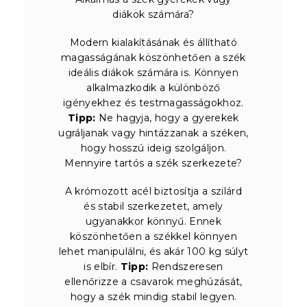
diákok számára?
Modern kialakításának és állítható
magasságának köszönhetően a szék
ideális diákok számára is. Könnyen
alkalmazkodik a különböző
igényekhez és testmagasságokhoz.
Tipp:
Ne hagyja, hogy a gyerekek
ugráljanak vagy hintázzanak a széken,
hogy hosszú ideig szolgáljon.
Mennyire tartós a szék szerkezete?
A krómozott acél biztosítja a szilárd
és stabil szerkezetet, amely
ugyanakkor könnyű. Ennek
köszönhetően a székkel könnyen
lehet manipulálni, és akár 100 kg súlyt
is elbír.
Tipp:
Rendszeresen
ellenőrizze a csavarok meghúzását,
hogy a szék mindig stabil legyen.