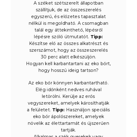
A széket szétszerelt állapotban
szállítjuk, de az összeszerelés
egyszerű, és előzetes tapasztalat
nélkül is megoldható. A csomagban
talál egy áttekinthető, lépésről
lépésre szóló útmutatót.
Tipp:
Készítse elő az összes alkatrészt és
szerszámot, hogy az összeszerelés
30 perc alatt elkészüljön.
Hogyan kell karbantartani az eko bőrt,
hogy hosszú ideig tartson?
Az eko bőr könnyen karbantartható.
Elég időnként nedves ruhával
letörölni. Kerülje az erős
vegyszereket, amelyek károsíthatják
a felületet.
Tipp:
Használjon speciális
eko bőr ápolószereket, amelyek
növelik az élettartamát és újszerűen
tartják.
Alkalmas a szék gyerekek vagy