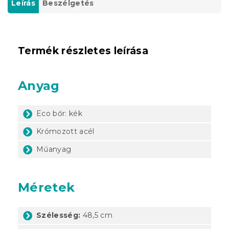
Leírás
Beszélgetés
Termék részletes leírása
Anyag
Eco bőr: kék
Krómozott acél
Műanyag
Méretek
Szélesség:
48,5 cm