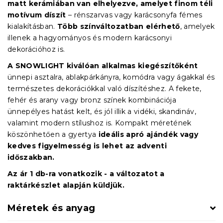
matt kerámiában van elhelyezve, amelyet finom téli
motívum díszít
– rénszarvas vagy karácsonyfa fémes
kialakításban.
Több színváltozatban elérhető
, amelyek
illenek a hagyományos és modern karácsonyi
dekorációhoz is.
A SNOWLIGHT kiválóan alkalmas kiegészítőként
ünnepi asztalra, ablakpárkányra, komódra vagy ágakkal és
természetes dekorációkkal való díszítéshez. A fekete,
fehér és arany vagy bronz színek kombinációja
ünnepélyes hatást kelt, és jól illik a vidéki, skandináv,
valamint modern stílushoz is. Kompakt méretének
köszönhetően a gyertya
ideális apró ajándék vagy
kedves figyelmesség is lehet az adventi
időszakban.
Az ár 1 db-ra vonatkozik - a változatot a
raktárkészlet alapján küldjük.
Méretek és anyag