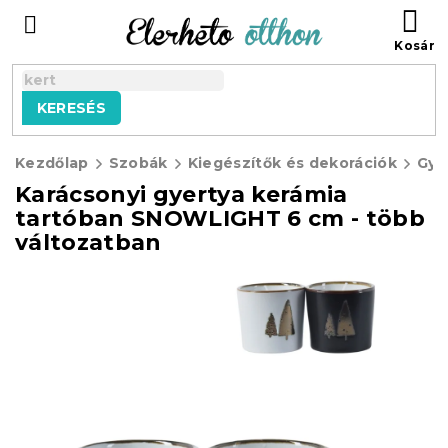
Ugrás
KO
a
fő
tartalomhoz
KERESÉS
Kezdőlap
Szobák
Kiegészítők és dekorációk
Gye
Karácsonyi gyertya kerámia
tartóban SNOWLIGHT 6 cm - több
változatban