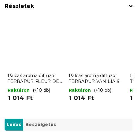
Részletek
Pálcás aroma diffúzor
Pálcás aroma diffúzor
Pál
TERRAPUR FLEUR DE
TERRAPUR VANÍLIA 90
TE
COTTON 90 ml
ml
ml
Raktáron
(>10 db)
Raktáron
(>10 db)
Ra
1 014 Ft
1 014 Ft
1 
Leírás
Beszélgetés