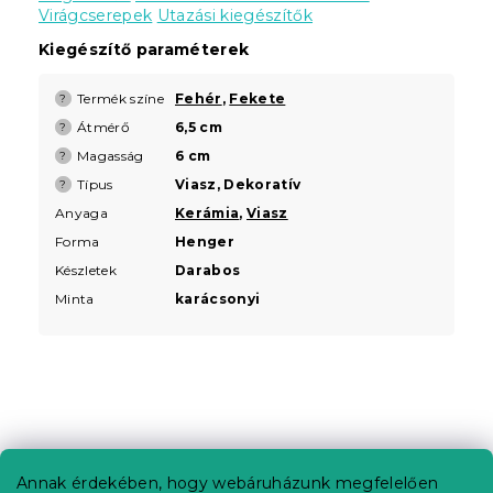
Virágcserepek
Utazási kiegészítők
Kiegészítő paraméterek
Termék színe
Fehér
,
Fekete
?
Átmérő
6,5 cm
?
Magasság
6 cm
?
Típus
Viasz, Dekoratív
?
Anyaga
Kerámia
,
Viasz
Forma
Henger
Készletek
Darabos
Minta
karácsonyi
L
á
b
Annak érdekében, hogy webáruházunk megfelelően
Információ az Ön számára