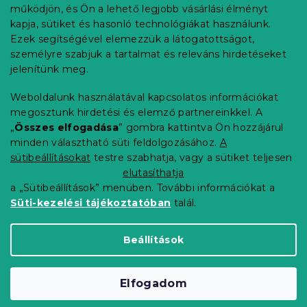
l
működjön, és Ön a lehető legjobb vásárlási élményt
é
Rendelés követése
kapja, sütiket és hasonló technológiákat használunk.
c
Ezek segítségével elemezzük a látogatottságot,
Szállítási lehetőségek
személyre szabjuk a tartalmat és releváns hirdetéseket
Fizetési lehetőségek
jelenítünk meg.
Reklamáció és áruvisszaküldés
Elérhetőség
Weboldalunk használatával kapcsolatos információkat
Általános szerződési feltételek
megosztunk hirdetési és elemző partnereinkkel. A
Adatvédelmi nyilatkozat
„
Összes elfogadása
” gombra kattintva Ön hozzájárul
minden választható süti feldolgozásához.
A
Blog
sütibeállításokat
testre szabhatja, vagy a sütiket teljesen
Partnereinknek
elutasíthatja
a „Sütibeállítások” menüben. További információkat a
Süti-kezelési tájékoztatóban
talál.
Shoptet Premium készítette
Beállítások
Copyright 2026
Elerheto otthon
. Minden jog
Elfogadom
fenntartva.
Süti beállítások szerkesztése