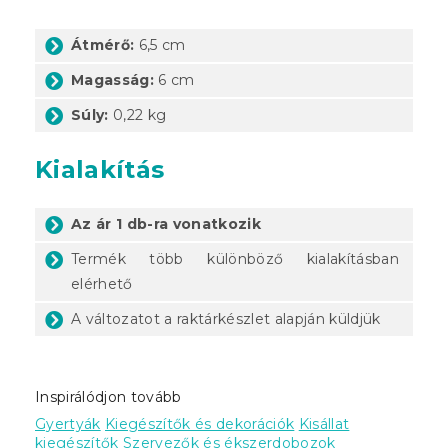
Átmérő:
6,5 cm
Magasság:
6 cm
Súly:
0,22 kg
Kialakítás
Az ár 1 db-ra vonatkozik
Termék több különböző kialakításban
elérhető
A változatot a raktárkészlet alapján küldjük
Inspirálódjon tovább
Gyertyák
Kiegészítők és dekorációk
Kisállat
kiegészítők
Szervezők és ékszerdobozok