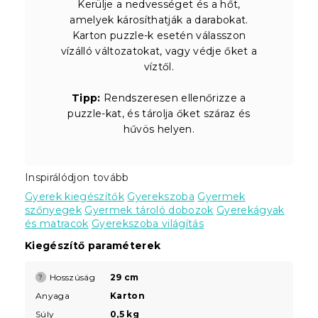
Kerülje a nedvességet és a hőt,
amelyek károsíthatják a darabokat.
Karton puzzle-k esetén válasszon
vízálló változatokat, vagy védje őket a
víztől.
Tipp:
Rendszeresen ellenőrizze a
puzzle-kat, és tárolja őket száraz és
hűvös helyen.
Inspirálódjon tovább
Gyerek kiegészítők
Gyerekszoba
Gyermek
szőnyegek
Gyermek tároló dobozok
Gyerekágyak
és matracok
Gyerekszoba világítás
Kiegészítő paraméterek
Hosszúság
29 cm
?
Anyaga
Karton
Súly
0,5 kg