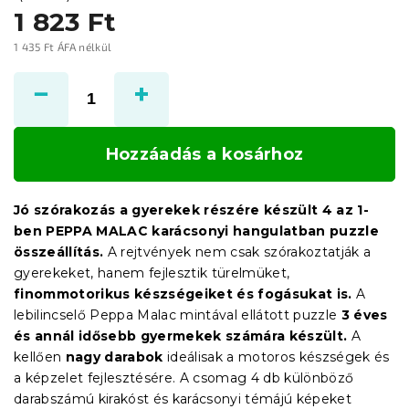
1 823 Ft
1 435 Ft ÁFA nélkül
Egységár:
Hozzáadás a kosárhoz
Jó szórakozás a
gyerekek részére készült 4 az 1-
ben PEPPA MALAC karácsonyi hangulatban puzzle
összeállítás.
A rejtvények nem csak szórakoztatják a
gyerekeket, hanem fejlesztik türelmüket,
finommotorikus készségeiket és fogásukat is.
A
lebilincselő Peppa Malac mintával ellátott puzzle
3 éves
és annál idősebb gyermekek számára készült.
A
kellően
nagy darabok
ideálisak a motoros készségek és
a képzelet fejlesztésére. A csomag 4 db különböző
darabszámú kirakóst és karácsonyi témájú képeket