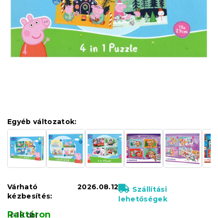
Egyéb változatok:
Várható
2026.08.12
Szállítási
kézbesítés:
lehetőségek
Raktáron
(>10 db)