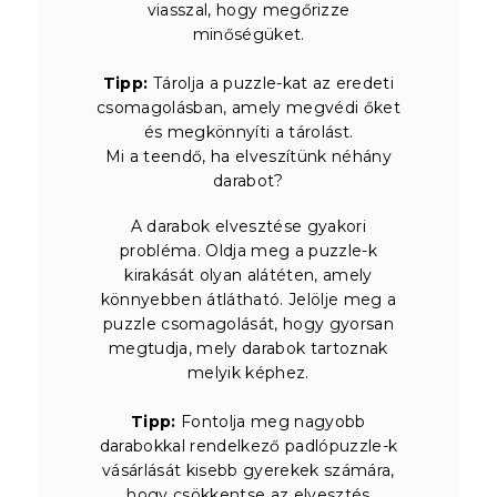
viasszal, hogy megőrizze
minőségüket.
Tipp:
Tárolja a puzzle-kat az eredeti
csomagolásban, amely megvédi őket
és megkönnyíti a tárolást.
Mi a teendő, ha elveszítünk néhány
darabot?
A darabok elvesztése gyakori
probléma. Oldja meg a puzzle-k
kirakását olyan alátéten, amely
könnyebben átlátható. Jelölje meg a
puzzle csomagolását, hogy gyorsan
megtudja, mely darabok tartoznak
melyik képhez.
Tipp:
Fontolja meg nagyobb
darabokkal rendelkező padlópuzzle-k
vásárlását kisebb gyerekek számára,
hogy csökkentse az elvesztés