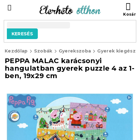
Ugrás
KO
a
fő
tartalomhoz
KERESÉS
Kezdőlap
Szobák
Gyerekszoba
Gyerek kiegészít
PEPPA MALAC karácsonyi
hangulatban gyerek puzzle 4 az 1-
ben, 19x29 cm