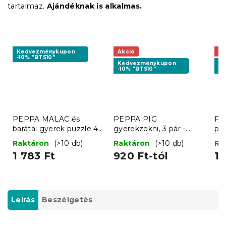
tartalmaz.
Ajándéknak is alkalmas.
Kedvezménykupon
Akció
Ak
-10% "BTS10"
Kedvezménykupon
K
-10% "BTS10"
-1
PEPPA MALAC és
PEPPA PIG
PE
barátai gyerek puzzle 4
gyerekzokni, 3 pár -
pól
az 1-ben, 19x29 cm
különböző méretben
róz
Raktáron
(>10 db)
Raktáron
(>10 db)
Ra
kü
1 783 Ft
920 Ft-tól
1 
Leírás
Beszélgetés