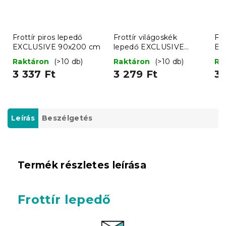
Frottír piros lepedő
Frottír világoskék
Fro
EXCLUSIVE 90x200 cm
lepedő EXCLUSIVE
EX
90x200 cm
Raktáron
(>10 db)
Raktáron
(>10 db)
Ra
3 337 Ft
3 279 Ft
3 
Leírás
Beszélgetés
Termék részletes leírása
Frottír lepedő