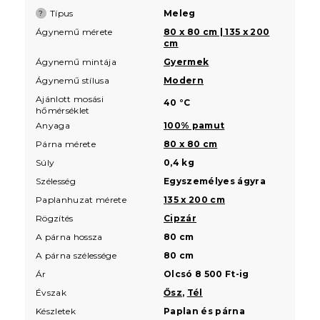
Típus
Meleg
?
Ágynemű mérete
80 x 80 cm | 135 x 200
cm
Ágynemű mintája
Gyermek
Ágynemű stílusa
Modern
Ajánlott mosási
40 °C
hőmérséklet
Anyaga
100% pamut
Párna mérete
80 x 80 cm
Súly
0,4 kg
Szélesség
Egyszemélyes ágyra
Paplanhuzat mérete
135 x 200 cm
Rögzítés
Cipzár
A párna hossza
80 cm
A párna szélessége
80 cm
Ár
Olcsó 8 500 Ft-ig
Évszak
Ősz
,
Tél
Készletek
Paplan és párna