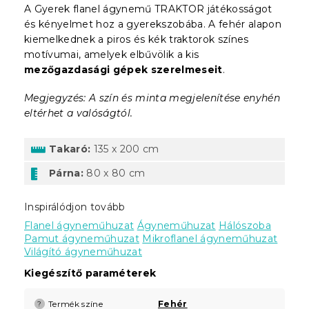
A Gyerek flanel ágynemű TRAKTOR játékosságot
és kényelmet hoz a gyerekszobába. A fehér alapon
kiemelkednek a piros és kék traktorok színes
motívumai, amelyek elbűvölik a kis
mezőgazdasági gépek szerelmeseit
.
Megjegyzés: A szín és minta megjelenítése enyhén
eltérhet a valóságtól.
Takaró:
135 x 200 cm
Párna:
80 x 80 cm
Inspirálódjon tovább
Flanel ágyneműhuzat
Ágyneműhuzat
Hálószoba
Pamut ágyneműhuzat
Mikroflanel ágyneműhuzat
Világító ágyneműhuzat
Kiegészítő paraméterek
Termék színe
Fehér
?