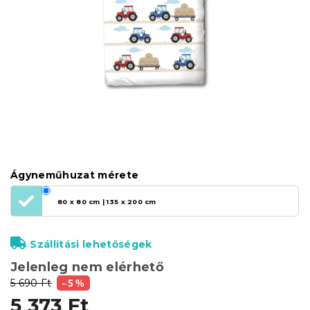
Ágyneműhuzat mérete
80 x 80 cm | 135 x 200 cm
Szállítási lehetőségek
Jelenleg nem elérhető
5 690 Ft
–5 %
5 373 Ft