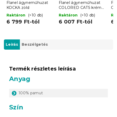
Flanel ágyneműhuzat
Flanel ágyneműhuzat
Fl
KOCKA zöld
COLORED CATS krém
CH
színben
szí
Raktáron
(>10 db)
Raktáron
(>10 db)
Ra
6 799 Ft-tól
6 007 Ft-tól
6 
Leírás
Beszélgetés
Termék részletes leírása
Anyag
100% pamut
Szín