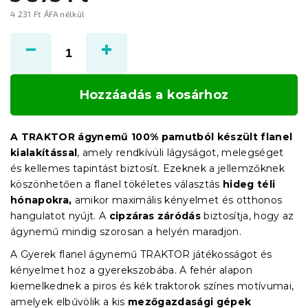
4 231 Ft ÁFA nélkül
Egységár:
Hozzáadás a kosárhoz
A TRAKTOR ágynemű 100% pamutból készült flanel
kialakítással
, amely rendkívüli lágyságot, melegséget
és kellemes tapintást biztosít. Ezeknek a jellemzőknek
köszönhetően a flanel tökéletes választás
hideg téli
hónapokra,
amikor maximális kényelmet és otthonos
hangulatot nyújt. A
cipzáras záródás
biztosítja, hogy az
ágynemű mindig szorosan a helyén maradjon.
A Gyerek flanel ágynemű TRAKTOR játékosságot és
kényelmet hoz a gyerekszobába. A fehér alapon
kiemelkednek a piros és kék traktorok színes motívumai,
amelyek elbűvölik a kis
mezőgazdasági gépek