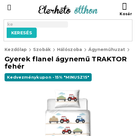
Ugrás
KO
a
fő
tartalomhoz
KERESÉS
Kezdőlap
Szobák
Hálószoba
Ágyneműhuzat
F
Gyerek flanel ágynemű TRAKTOR
fehér
Kedvezménykupon -15% "MINUSZ15"