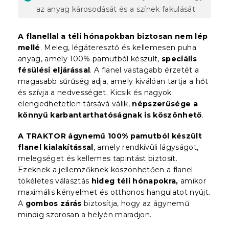
az anyag károsodását és a színek fakulását
A flanellal a téli hónapokban biztosan nem lép
mellé
. Meleg, légáteresztő és kellemesen puha
anyag, amely 100% pamutból készült,
speciális
fésülési eljárással
. A flanel vastagabb érzetét a
magasabb sűrűség adja, amely kiválóan tartja a hőt
és szívja a nedvességet. Kicsik és nagyok
elengedhetetlen társává válik,
népszerűsége a
könnyű karbantarthatóságnak is köszönhető
.
A TRAKTOR ágynemű 100% pamutból készült
flanel kialakítással
, amely rendkívüli lágyságot,
melegséget és kellemes tapintást biztosít.
Ezeknek a jellemzőknek köszönhetően a flanel
tökéletes választás
hideg téli hónapokra,
amikor
maximális kényelmet és otthonos hangulatot nyújt.
A
gombos zárás
biztosítja, hogy az ágynemű
mindig szorosan a helyén maradjon.