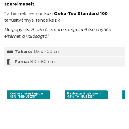
szerelmeseit
.
* a termék nemzetközi
Oeko-Tex Standard 100
tanúsítvánnyal rendelkezik
Megjegyzés: A szín és minta megjelenítése enyhén
eltérhet a valóságtól.
Takaró:
135 x 200 cm
Párna:
80 x 80 cm
Kedvezménykupon
Kedvezménykupon
K
-15% "MINUSZ15"
-15% "MINUSZ15"
-1