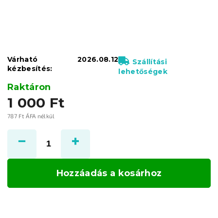
Várható
2026.08.12
Szállítási
kézbesítés:
lehetőségek
Raktáron
1 000 Ft
787 Ft ÁFA nélkül
Egységár:
Hozzáadás a kosárhoz