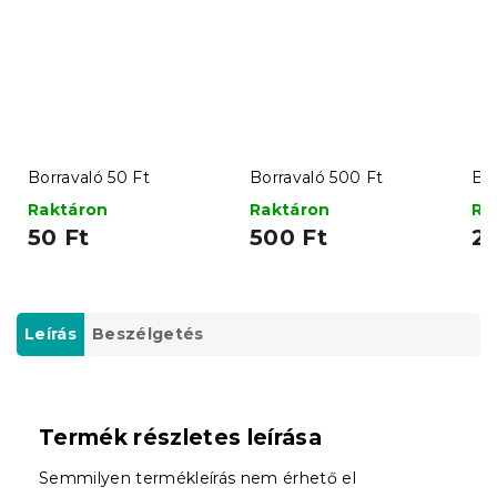
Borravaló 50 Ft
Borravaló 500 Ft
Bor
Raktáron
Raktáron
Ra
50 Ft
500 Ft
2
Leírás
Beszélgetés
Termék részletes leírása
Semmilyen termékleírás nem érhető el