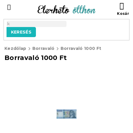
Ugrás
KO
a
fő
tartalomhoz
KERESÉS
Kezdőlap
Borravaló
Borravaló 1000 Ft
Borravaló 1000 Ft