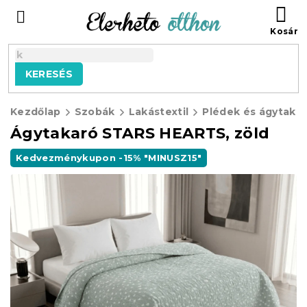
Ugrás
KO
a
fő
tartalomhoz
KERESÉS
Kezdőlap
Szobák
Lakástextil
Plédek és ágytaka
Ágytakaró STARS HEARTS, zöld
Kedvezménykupon -15% "MINUSZ15"