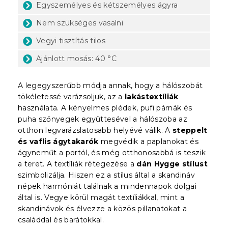
Egyszemélyes és kétszemélyes ágyra
Nem szükséges vasalni
Vegyi tisztítás tilos
Ajánlott mosás: 40 °C
A legegyszerűbb módja annak, hogy a hálószobát
tökéletessé varázsoljuk, az a
lakástextíliák
használata. A kényelmes plédek, pufi párnák és
puha szőnyegek együttesével a hálószoba az
otthon legvarázslatosabb helyévé válik. A
steppelt
és vaflis ágytakarók
megvédik a paplanokat és
ágyneműt a portól, és még otthonosabbá is teszik
a teret. A textíliák rétegezése a
dán Hygge stílust
szimbolizálja. Hiszen ez a stílus által a skandináv
népek harmóniát találnak a mindennapok dolgai
által is. Vegye körül magát textíliákkal, mint a
skandinávok és élvezze a közös pillanatokat a
családdal és barátokkal.