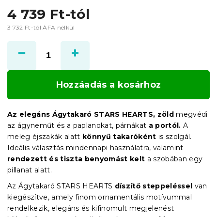
4 739 Ft
-tól
3 732 Ft
-tól ÁFA nélkül
Egységár:
Hozzáadás a kosárhoz
Az elegáns Ágytakaró STARS HEARTS, zöld
megvédi
az ágyneműt és a paplanokat, párnákat
a portól.
A
meleg éjszakák alatt
könnyű takaróként
is szolgál.
Ideális választás mindennapi használatra, valamint
rendezett és tiszta benyomást kelt
a szobában egy
pillanat alatt.
Az Ágytakaró STARS HEARTS
díszítő steppeléssel
van
kiegészítve, amely finom ornamentális motívummal
rendelkezik, elegáns és kifinomult megjelenést