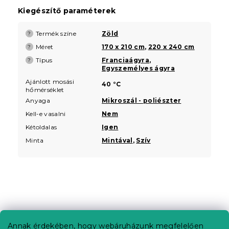
Kiegészítő paraméterek
Termék színe
Zöld
?
Méret
170 x 210 cm
,
220 x 240 cm
?
Típus
Franciaágyra
,
?
Egyszemélyes ágyra
Ajánlott mosási
40 °C
hőmérséklet
Anyaga
Mikroszál - poliészter
Kell-e vasalni
Nem
Kétoldalas
Igen
Minta
Mintával
,
Szív
L
á
b
Annak érdekében, hogy webáruházunk megfelelően
Információ az Ön számára