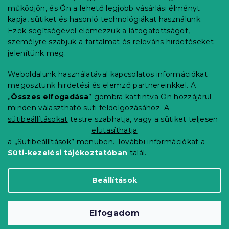
l
működjön, és Ön a lehető legjobb vásárlási élményt
é
Rendelés követése
kapja, sütiket és hasonló technológiákat használunk.
c
Ezek segítségével elemezzük a látogatottságot,
Szállítási lehetőségek
személyre szabjuk a tartalmat és releváns hirdetéseket
Fizetési lehetőségek
jelenítünk meg.
Reklamáció és áruvisszaküldés
Elérhetőség
Weboldalunk használatával kapcsolatos információkat
Általános szerződési feltételek
megosztunk hirdetési és elemző partnereinkkel. A
Adatvédelmi nyilatkozat
„
Összes elfogadása
” gombra kattintva Ön hozzájárul
minden választható süti feldolgozásához.
A
Blog
sütibeállításokat
testre szabhatja, vagy a sütiket teljesen
Partnereinknek
elutasíthatja
a „Sütibeállítások” menüben. További információkat a
Süti-kezelési tájékoztatóban
talál.
Shoptet Premium készítette
Beállítások
Copyright 2026
Elerheto otthon
. Minden jog
Elfogadom
fenntartva.
Süti beállítások szerkesztése