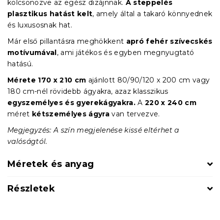
kölcsönözve az egész dizájnnak.
A steppelés
plasztikus hatást kelt
, amely által a takaró könnyednek
és luxusosnak hat.
Már első pillantásra meghökkent
apró fehér szívecskés
motívumával
, ami játékos és egyben megnyugtató
hatású.
Mérete
170 x 210 cm
ajánlott 80/90/120 x 200 cm vagy
180 cm-nél rövidebb ágyakra, azaz klasszikus
egyszemélyes és gyerekágyakra.
A
220 x 240 cm
méret
kétszemélyes ágyra
van tervezve.
Megjegyzés: A szín megjelenése kissé eltérhet a
valóságtól.
Méretek és anyag
Részletek