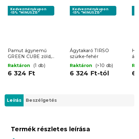
Kedvezménykupon
Kedvezménykupon
K
-15% "MINUSZ15"
-15% "MINUSZ15"
-1
Pamut ágynemű
Ágytakaró TIRSO
HE
GREEN CUBE zöld,
szürke-fehér
ág
100% pamut
Raktáron
(1 db)
Raktáron
(>10 db)
Ra
6 324 Ft
6 324 Ft-tól
6 
Leírás
Beszélgetés
Termék részletes leírása