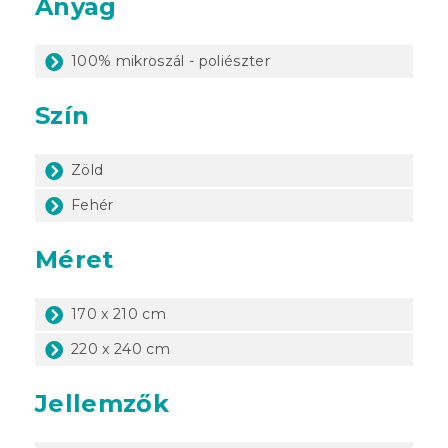
Anyag
100% mikroszál - poliészter
Szín
Zöld
Fehér
Méret
170 x 210 cm
220 x 240 cm
Jellemzők