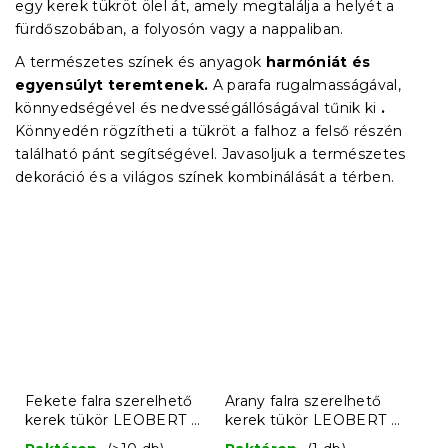
egy kerek tükröt ölel át, amely megtalálja a helyét a
fürdőszobában, a folyosón vagy a nappaliban.
A természetes színek és anyagok
harmóniát és
egyensúlyt teremtenek.
A parafa rugalmasságával,
könnyedségével és nedvességállóságával tűnik ki
.
Könnyedén rögzítheti a tükröt a falhoz a felső részén
található pánt segítségével. Javasoljuk a természetes
dekoráció és a világos színek kombinálását a térben.
Fekete falra szerelhető
Arany falra szerelhető
kerek tükör LEOBERT –
kerek tükör LEOBERT –
különböző méretekben
különböző méretekben