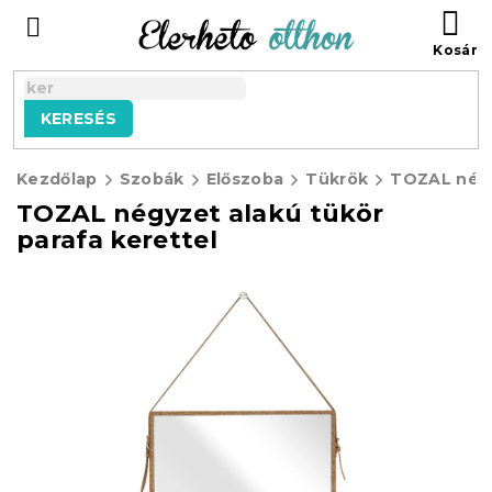
Ugrás
KO
a
fő
tartalomhoz
KERESÉS
Kezdőlap
Szobák
Előszoba
Tükrök
TOZAL négyzet alakú tükör
parafa kerettel