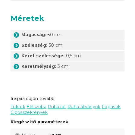
Méretek
Magasság:
50 cm
Szélesség:
50 cm
Keret szélessége:
0,5 cm
Keretmélység:
3 cm
Inspirálódjon tovább
Tükrök
Előszoba
Ruházat
Ruha állványok
Fogasok
Cipősszekrények
Kiegészítő paraméterek