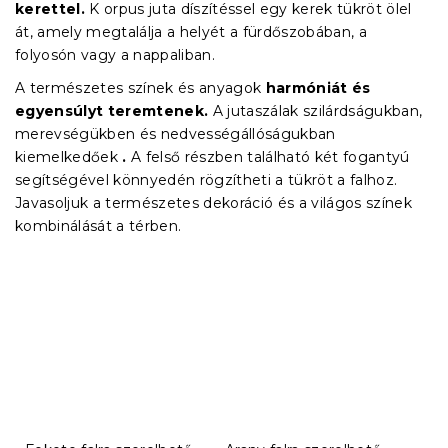
kerettel.
K
orpus juta díszítéssel egy kerek tükröt ölel
át, amely megtalálja a helyét a fürdőszobában, a
folyosón vagy a nappaliban.
A természetes színek és anyagok
harmóniát és
egyensúlyt teremtenek.
A jutaszálak szilárdságukban,
merevségükben és nedvességállóságukban
kiemelkedőek
.
A felső részben található két fogantyú
segítségével könnyedén rögzítheti a tükröt a falhoz.
Javasoljuk a természetes dekoráció és a világos színek
kombinálását a térben.