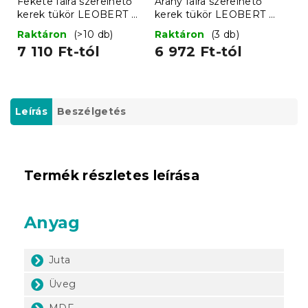
Fekete falra szerelhető
Arany falra szerelhető
kerek tükör LEOBERT –
kerek tükör LEOBERT –
különböző méretekben
különböző méretekben
Raktáron
(>10 db)
Raktáron
(3 db)
7 110 Ft-tól
6 972 Ft-tól
Leírás
Beszélgetés
Termék részletes leírása
Anyag
Juta
Üveg
MDF