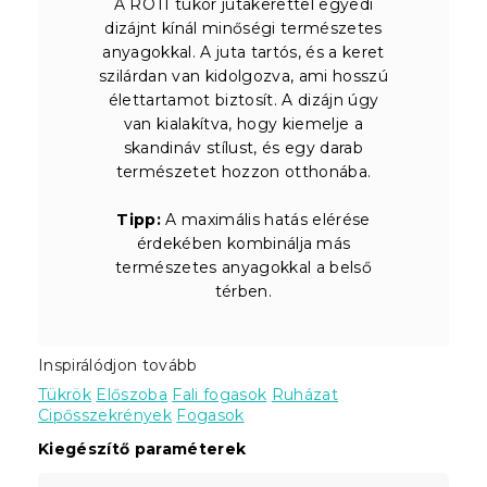
A ROTI tükör jutakerettel egyedi
dizájnt kínál minőségi természetes
anyagokkal. A juta tartós, és a keret
szilárdan van kidolgozva, ami hosszú
élettartamot biztosít. A dizájn úgy
van kialakítva, hogy kiemelje a
skandináv stílust, és egy darab
természetet hozzon otthonába.
Tipp:
A maximális hatás elérése
érdekében kombinálja más
természetes anyagokkal a belső
térben.
Inspirálódjon tovább
Tükrök
Előszoba
Fali fogasok
Ruházat
Cipősszekrények
Fogasok
Kiegészítő paraméterek