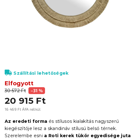
Szállítási lehetőségek
Elfogyott
30 572 Ft
–31 %
20 915 Ft
16 469 Ft ÁFA nélkül
Egységár:
Az eredeti forma
és stílusos kialakítás nagyszerű
kiegészítője lesz a skandináv stílusú belső térnek.
Szerelembe esni
a Roti kerek tükör egyedisége juta