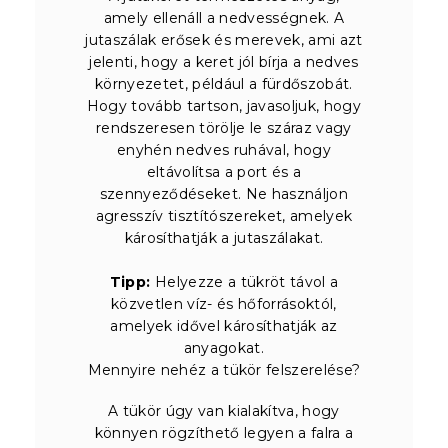
amely ellenáll a nedvességnek. A
jutaszálak erősek és merevek, ami azt
jelenti, hogy a keret jól bírja a nedves
környezetet, például a fürdőszobát.
Hogy tovább tartson, javasoljuk, hogy
rendszeresen törölje le száraz vagy
enyhén nedves ruhával, hogy
eltávolítsa a port és a
szennyeződéseket. Ne használjon
agresszív tisztítószereket, amelyek
károsíthatják a jutaszálakat.
Tipp:
Helyezze a tükröt távol a
közvetlen víz- és hőforrásoktól,
amelyek idővel károsíthatják az
anyagokat.
Mennyire nehéz a tükör felszerelése?
A tükör úgy van kialakítva, hogy
könnyen rögzíthető legyen a falra a