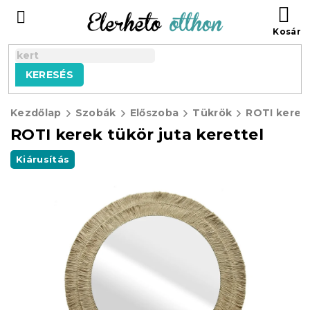
Ugrás
KO
a
fő
tartalomhoz
KERESÉS
Kezdőlap
Szobák
Előszoba
Tükrök
ROTI kerek 
ROTI kerek tükör juta kerettel
Kiárusítás