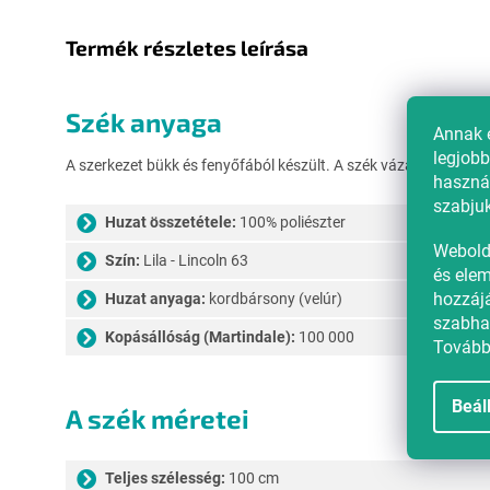
Termék részletes leírása
Szék anyaga
Annak 
legjobb
A szerkezet bükk és fenyőfából készült. A szék vázának kiegész
használ
szabjuk
Huzat összetétele:
100% poliészter
Webold
Szín:
Lila - Lincoln 63
és elem
hozzájá
Huzat anyaga:
kordbársony (velúr)
szabhat
Kopásállóság (Martindale):
100 000
Tovább
Beál
A szék méretei
Teljes szélesség:
100 cm