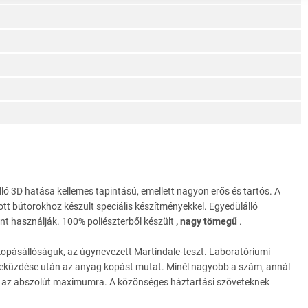
ó 3D hatása kellemes tapintású, emellett nagyon erős és tartós. A
ott bútorokhoz készült speciális készítményekkel. Egyedülálló
nt használják. 100% poliészterből készült
, nagy tömegű
.
kopásállóságuk, az úgynevezett Martindale-teszt. Laboratóriumi
s leküzdése után az anyag kopást mutat. Minél nagyobb a szám, annál
s az abszolút maximumra. A közönséges háztartási szöveteknek