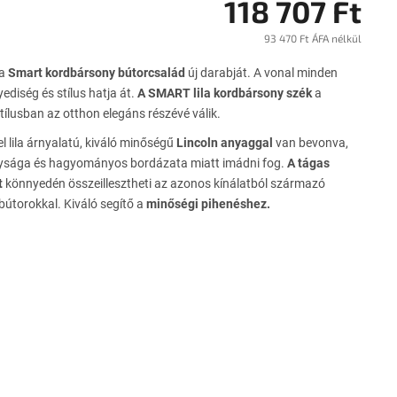
118 707 Ft
93 470 Ft ÁFA nélkül
Egysé
 a
Smart kordbársony bútorcsalád
új darabját. A vonal minden
ediség és stílus hatja át.
A SMART lila kordbársony szék
a
tílusban az otthon elegáns részévé válik.
l lila árnyalatú, kiváló minőségű
Lincoln anyaggal
van bevonva,
gysága és hagyományos bordázata miatt imádni fog.
A tágas
t
könnyedén összeillesztheti az azonos kínálatból származó
bútorokkal. Kiváló segítő a
minőségi pihenéshez.