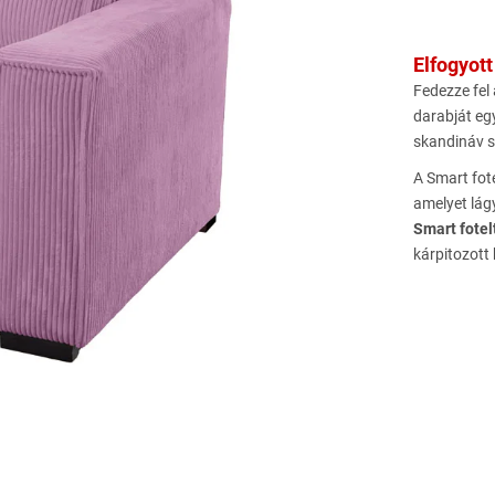
Elfogyott
Fedezze fel
darabját egy
skandináv s
A Smart fote
amelyet lá
Smart fotel
kárpitozott 