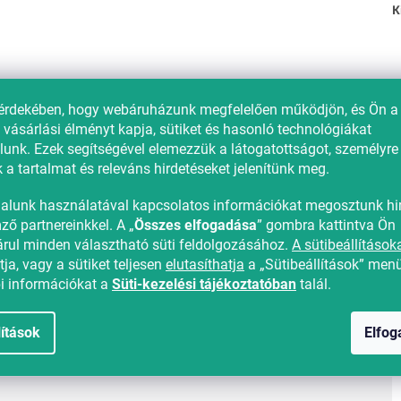
K
érdekében, hogy webáruházunk megfelelően működjön, és Ön a 
 vásárlási élményt kapja, sütiket és hasonló technológiákat
ítő anyaga forgácslap, rétegelt lemez és farostlemez.
unk. Ezek segítségével elemezzük a látogatottságot, személyre
 a tartalmat és releváns hirdetéseket jelenítünk meg.
alunk használatával kapcsolatos információkat megosztunk hir
ző partnereinkkel. A „
Összes elfogadása
” gombra kattintva Ön
rul minden választható süti feldolgozásához.
A sütibeállítások
ja, vagy a sütiket teljesen
elutasíthatja
a „Sütibeállítások” men
i információkat a
Süti-kezelési tájékoztatóban
talál.
lítások
Elfo