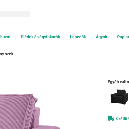
Keresés
huzat
Plédek és ágytakarók
Lepedők
Ágyak
Papla
ny szék
Egyéb válto
Egyéb válto
Szállít