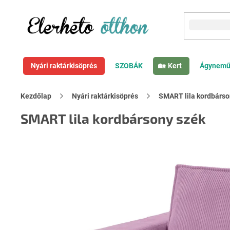
Ugrás
a
fő
tartalomhoz
Nyári raktárkisöprés
SZOBÁK
Kert
Ágynemű
Kezdőlap
Nyári raktárkisöprés
SMART lila kordbárso
SMART lila kordbársony szék