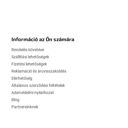
L
á
b
Információ az Ön számára
l
é
Rendelés követése
c
Szállítási lehetőségek
Fizetési lehetőségek
Reklamáció és áruvisszaküldés
Elérhetőség
Általános szerződési feltételek
Adatvédelmi nyilatkozat
Blog
Partnereinknek