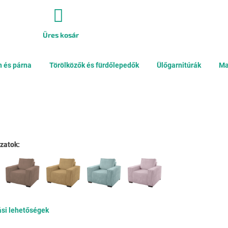
Üres kosár
KOSÁR
n és párna
Törölközők és fürdőlepedők
Ülőgarnitúrák
Ma
zatok:
zatok:
ási lehetőségek