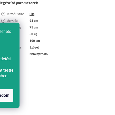
iegészítő paraméterek
Termék színe
Lila
?
Mélység
94 cm
?
Magasság
75 cm
?
lehető
Súly
50 kg
Szélesség
100 cm
Huzat anyaga
Szövet
Kinyitható
Nem nyitható
detési
at
testre
üben.
gadom