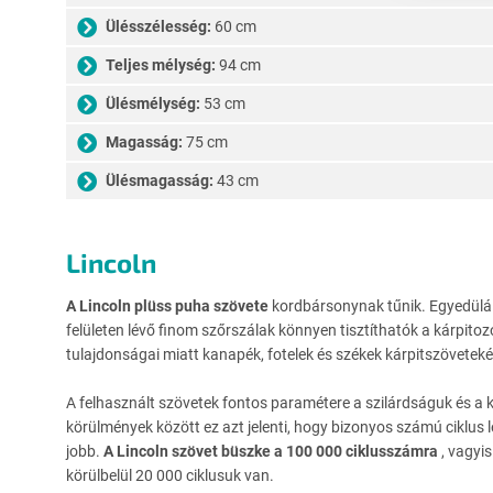
Ülésszélesség:
60 cm
Teljes mélység:
94 cm
Ülésmélység:
53 cm
Magasság:
75 cm
Ülésmagasság:
43 cm
Lincoln
A Lincoln plüss puha szövete
kordbársonynak tűnik. Egyedüláll
felületen lévő finom szőrszálak könnyen tisztíthatók a kárpitoz
tulajdonságai miatt kanapék, fotelek és székek kárpitszöveteké
A felhasznált szövetek fontos paramétere a szilárdságuk és a 
körülmények között ez azt jelenti, hogy bizonyos számú ciklu
jobb.
A Lincoln szövet büszke a 100 000 ciklusszámra
, vagyi
körülbelül 20 000 ciklusuk van.