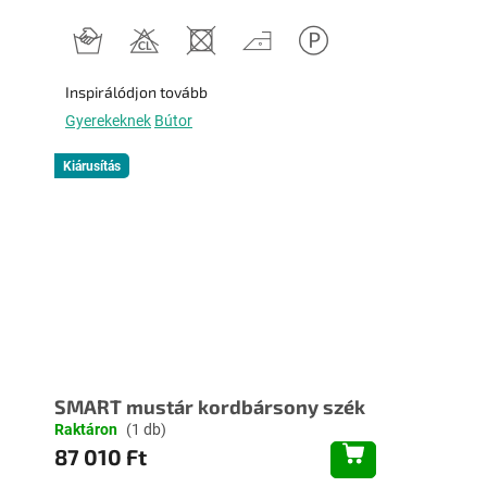
Inspirálódjon tovább
Gyerekeknek
Bútor
Kiárusítás
SMART mustár kordbársony szék
Raktáron
(1 db)
87 010 Ft