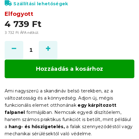
Szállítási lehetőségek
Elfogyott
4 739 Ft
3 732 Ft ÁFA nélkül
Egységár:
Hozzáadás a kosárhoz
Ami nagyszerű a skandináv belső terekben, az a
változatosság és a könnyedség.
Adjon új, mégis
funkcionális elemet otthonának
egy kárpitozott
falpanel
formájában.
Nemcsak egyedi díszítőelem,
hanem számos praktikus funkciót is betölt, mint például
a
hang- és hőszigetelés,
a falak szennyeződéstől vagy
mechanikai sérülésektől való védelme.