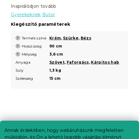
Inspirálódjon tovább
Gyerekeknek
Bútor
Kiegészítő paraméterek
Termék színe
Krém
,
Szürke
,
Bézs
?
Hosszúság
90 cm
?
Mélység
3,6 cm
?
Anyaga
Szövet
,
Faforgács
,
Kárpitos hab
Súly
1,3 kg
Szélesség
15 cm
L
á
b
Annak érdekében, hogy webáruházunk megfelelően
Információ az Ön számára
l
működjön, és Ön a lehető legjobb vásárlási élményt