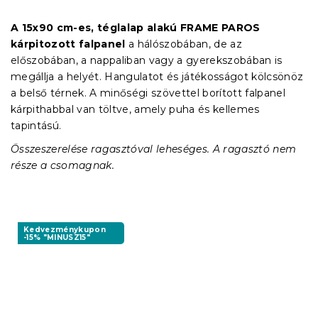
A 15x90 cm-es, téglalap alakú FRAME PAROS
kárpitozott falpanel
a hálószobában, de az
előszobában, a nappaliban vagy a gyerekszobában is
megállja a helyét. Hangulatot és játékosságot kölcsönöz
a belső térnek. A minőségi szövettel borított falpanel
kárpithabbal van töltve, amely puha és kellemes
tapintású.
Összeszerelése ragasztóval leheséges. A ragasztó nem
része a csomagnak.
Kedvezménykupon
-15% "MINUSZ15"