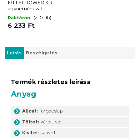
EIFFEL TOWER 3D
ágyneműhuzat
Raktáron
(>10 db)
6 233 Ft
Leírás
Beszélgetés
Termék részletes leírása
Anyag
Aljzat:
forgácslap
Töltet:
kárpithab
Kivitel:
szövet