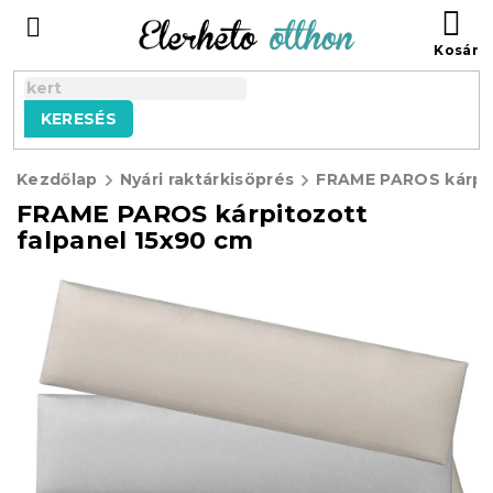
Ugrás
KO
a
fő
tartalomhoz
KERESÉS
Kezdőlap
Nyári raktárkisöprés
FRAME PAROS kárpitozott
falpanel 15x90 cm