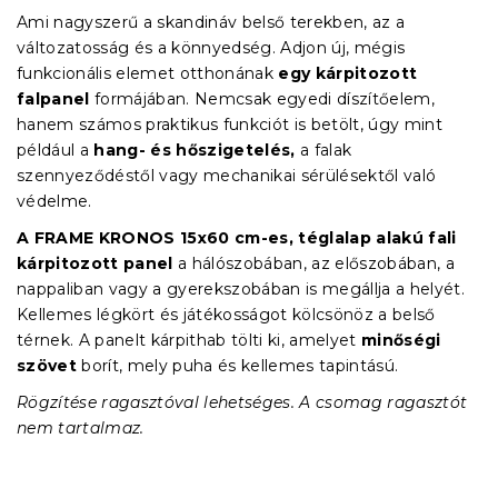
Ami nagyszerű a skandináv belső terekben, az a
változatosság és a könnyedség.
Adjon új, mégis
funkcionális elemet otthonának
egy kárpitozott
falpanel
formájában.
Nemcsak egyedi díszítőelem,
hanem számos praktikus funkciót is betölt, úgy mint
például a
hang- és hőszigetelés,
a falak
szennyeződéstől vagy mechanikai sérülésektől való
védelme.
A FRAME KRONOS 15x60 cm-es, téglalap alakú fali
kárpitozott panel
a hálószobában, az előszobában, a
nappaliban vagy a gyerekszobában is megállja a helyét.
Kellemes légkört és játékosságot kölcsönöz a belső
térnek. A panelt kárpithab tölti ki, amelyet
minőségi
szövet
borít, mely puha és kellemes tapintású.
Rögzítése ragasztóval lehetséges. A csomag ragasztót
nem tartalmaz.