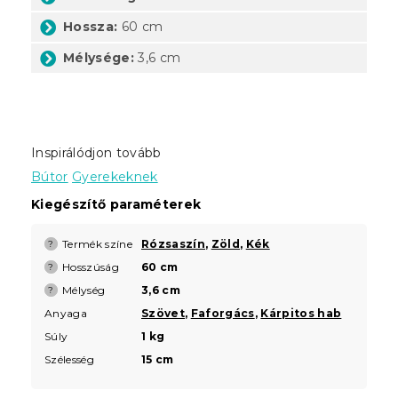
Hossza:
60 cm
Mélysége:
3,6 cm
Inspirálódjon tovább
Bútor
Gyerekeknek
Kiegészítő paraméterek
Termék színe
Rózsaszín
,
Zöld
,
Kék
?
Hosszúság
60 cm
?
Mélység
3,6 cm
?
Anyaga
Szövet
,
Faforgács
,
Kárpitos hab
Súly
1 kg
Szélesség
15 cm