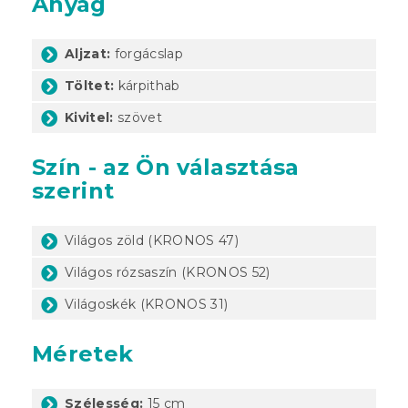
Anyag
Aljzat:
forgácslap
Töltet:
kárpithab
Kivitel:
szövet
Szín - az Ön választása
szerint
Világos zöld (KRONOS 47)
Világos rózsaszín (KRONOS 52)
Világoskék (KRONOS 31)
Méretek
Szélesség:
15 cm