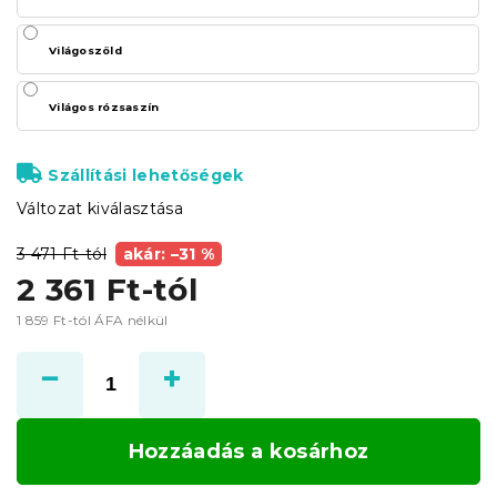
Világoszöld
Világos rózsaszín
Szállítási lehetőségek
Változat kiválasztása
3 471 Ft-tól
akár: –31 %
2 361 Ft
-tól
1 859 Ft
-tól ÁFA nélkül
Egységár:
Hozzáadás a kosárhoz