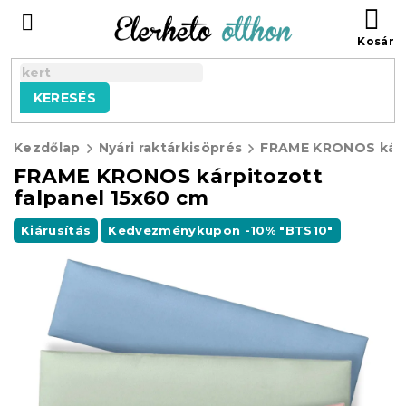
Ugrás
KO
a
fő
tartalomhoz
KERESÉS
Kezdőlap
Nyári raktárkisöprés
FRAME KRONOS kárpitozott
falpanel 15x60 cm
Kiárusítás
Kedvezménykupon -10% "BTS10"