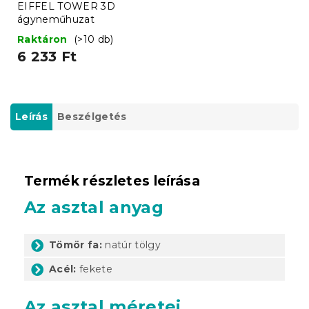
EIFFEL TOWER 3D
ágyneműhuzat
Raktáron
(>10 db)
6 233 Ft
Leírás
Beszélgetés
Termék részletes leírása
Az asztal anyag
Tömör fa:
natúr tölgy
Acél:
fekete
Az asztal méretei