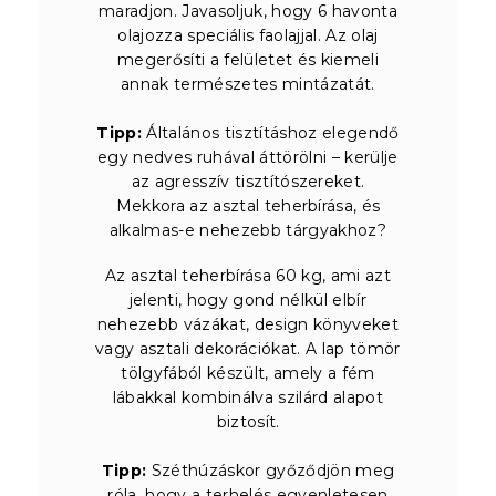
maradjon. Javasoljuk, hogy 6 havonta
olajozza speciális faolajjal. Az olaj
megerősíti a felületet és kiemeli
annak természetes mintázatát.
Tipp:
Általános tisztításhoz elegendő
egy nedves ruhával áttörölni – kerülje
az agresszív tisztítószereket.
Mekkora az asztal teherbírása, és
alkalmas-e nehezebb tárgyakhoz?
Az asztal teherbírása 60 kg, ami azt
jelenti, hogy gond nélkül elbír
nehezebb vázákat, design könyveket
vagy asztali dekorációkat. A lap tömör
tölgyfából készült, amely a fém
lábakkal kombinálva szilárd alapot
biztosít.
Tipp:
Széthúzáskor győződjön meg
róla, hogy a terhelés egyenletesen