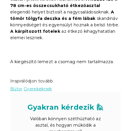
78 cm-es összecsukható étkezőasztal
elegendő helyet biztosít a nagycsaládosoknak.
A
tömör tölgyfa deszka és a fém lábak
skandináv
könnyedséget és egyensúlyt hoznak a belső térbe.
A kárpitozott fotelek
az étkező kihagyhatatlan
elemei lesznek.
A kiegészítő lemezt a csomag nem tartalmazza.
Inspirálódjon tovább
Bútor
Gyerekeknek
Gyakran kérdezik 🙋
Valóban könnyen széthúzható az
asztal, és hogyan működik a