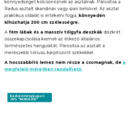
könnyedséget kölcsönöznek az asztalnak. Párosítsa a
Radus asztalt skandináv vagy ipari belsővel. Az asztal
praktikus oldalát is értékelni fogja,
könnyedén
kihúzhatja 200 cm szélességre.
A
fém lábak és a masszív tölgyfa deszkák
diszkrét
összekapcsolása kiemeli az étkező általános
természetes hangulatát. Párosítsa az asztalt a
merészebb tónusú kárpitozott székekkel.
A hosszabbító lemez nem része a csomagnak, de
a
megfelelő méretben rendelhető.
Kedvezménykupon
-15% "MINUSZ15"