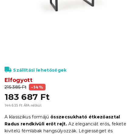
Szállítási lehetőségek
Elfogyott
215 385 Ft
–14 %
183 687 Ft
144 635 Ft ÁFA nélkül
Egységár:
A klasszikus formájú
összecsukható étkezőasztal
Radus rendkívüli erőt rejt.
Az eleganciát erős, fekete
kivitelű fémlábak hangsúlyozzák. Légiességet és