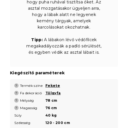
hogy puha ruhával tisztítsa őket. Az
asztal mozgatásakor ügyeljen arra,
hogy a lábak alatt ne legyenek
kemény tárgyak, amelyek
karcolásokat okozhatnak.
Tipp:
A lábakon lévő védőfilcek
megakadályozzák a padló sérülését,
és egyben védik az asztal lábait is.
Kiegészítő paraméterek
Termék színe
Fekete
?
Fa dekoráció
Tölgyfa
?
Mélység
78 cm
?
Magasság
76 cm
?
Súly
40 kg
Szélesség
120 - 200 cm