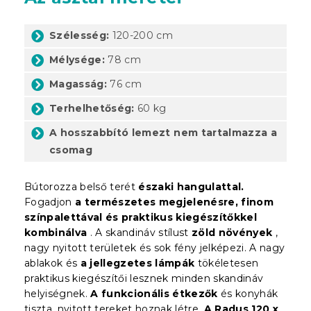
Szélesség:
120-200 cm
Mélysége:
78 cm
Magasság:
76 cm
Terhelhetőség:
60 kg
A hosszabbító lemezt nem tartalmazza a
csomag
Bútorozza belső terét
északi hangulattal.
Fogadjon
a természetes megjelenésre, finom
színpalettával és praktikus kiegészítőkkel
kombinálva
. A skandináv stílust
zöld növények
,
nagy nyitott területek és sok fény jelképezi. A nagy
ablakok és
a jellegzetes lámpák
tökéletesen
praktikus kiegészítői lesznek minden skandináv
helyiségnek.
A funkcionális étkezők
és konyhák
tiszta, nyitott tereket hoznak létre.
A Radus 120 x