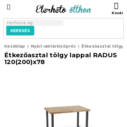
Ugrás
KO
a
fő
tartalomhoz
KERESÉS
Kezdőlap
Nyári raktárkisöprés
Étkezőasztal tölgy lappal RADUS
120(200)x78