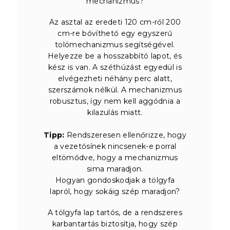
mechanizmus?
Az asztal az eredeti 120 cm-ről 200
cm-re bővíthető egy egyszerű
tolómechanizmus segítségével.
Helyezze be a hosszabbító lapot, és
kész is van. A széthúzást egyedül is
elvégezheti néhány perc alatt,
szerszámok nélkül. A mechanizmus
robusztus, így nem kell aggódnia a
kilazulás miatt.
Tipp:
Rendszeresen ellenőrizze, hogy
a vezetősínek nincsenek-e porral
eltömődve, hogy a mechanizmus
sima maradjon.
Hogyan gondoskodjak a tölgyfa
lapról, hogy sokáig szép maradjon?
A tölgyfa lap tartós, de a rendszeres
karbantartás biztosítja, hogy szép