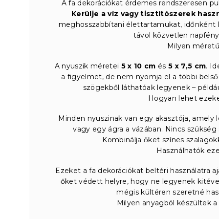
A fa dekorációkat érdemes rendszeresen puha,
Kerülje a víz vagy tisztítószerek hasz
meghosszabbítani élettartamukat, időnként ke
távol közvetlen napfény
Milyen méretű
A nyuszik méretei
5 x 10 cm
és
5 x 7,5 cm
. I
a figyelmet, de nem nyomja el a többi belső
szögekből láthatóak legyenek – például
Hogyan lehet ezeket
Minden nyuszinak van egy akasztója, amely 
vagy egy ágra a vázában. Nincs szükség
Kombinálja őket színes szalago
Használhatók eze
Ezeket a fa dekorációkat beltéri használatra a
őket védett helyre, hogy ne legyenek kitév
mégis kültéren szeretné hasz
Milyen anyagból készültek a