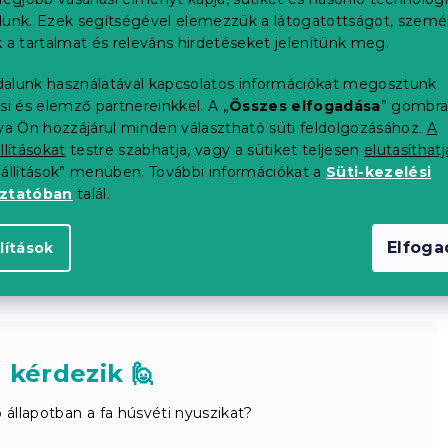
lunk. Ezek segítségével elemezzük a látogatottságot, szemé
 a tartalmat és releváns hirdetéseket jelenítünk meg.
alunk használatával kapcsolatos információkat megosztunk
si és elemző partnereinkkel. A „
Összes elfogadása
” gombr
tva Ön hozzájárul minden választható süti feldolgozásához.
A
llításokat
testre szabhatja, vagy a sütiket teljesen
elutasíthatj
eállítások” menüben. További információkat a
Süti-kezelési
oztatóban
talál.
Elfog
lítások
 kérdezik 🙋
 állapotban a fa húsvéti nyuszikat?