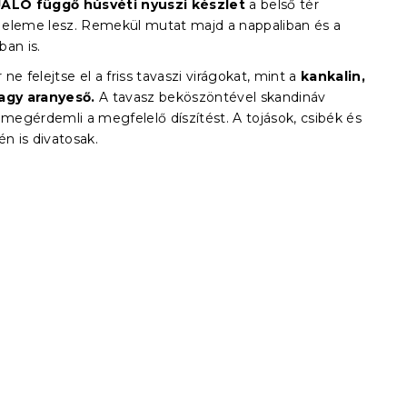
JALO függő húsvéti nyuszi készlet
a belső tér
eleme lesz. Remekül mutat majd a nappaliban és a
ban is.
ne felejtse el a friss tavaszi virágokat, mint a
kankalin,
agy aranyeső.
A tavasz beköszöntével skandináv
 megérdemli a megfelelő díszítést. A tojások, csibék és
én is divatosak.