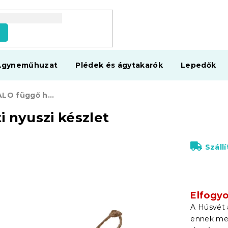
s
Ágyneműhuzat
Plédek és ágytakarók
Lepedők
2 darabos JALO függő húsvéti nyuszi készlet
 nyuszi készlet
Száll
Elfogyo
A Húsvét 
ennek meg