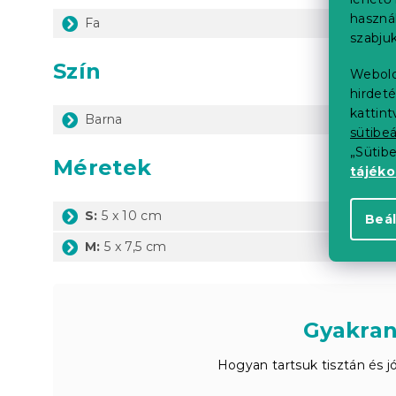
haszná
Fa
szabjuk
Szín
Webold
hirdeté
kattin
Barna
sütibeá
„Sütib
Méretek
tájék
S:
5 x 10 cm
Beál
M:
5 x 7,5 cm
Gyakran
Hogyan tartsuk tisztán és jó