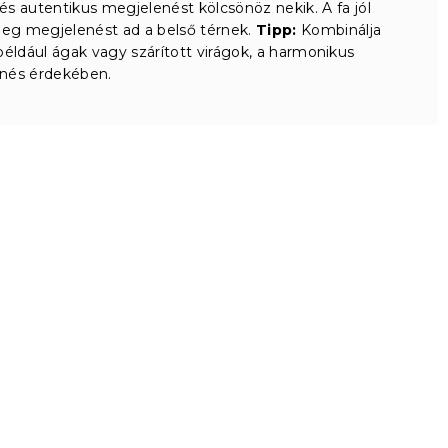
és autentikus megjelenést kölcsönöz nekik. A fa jól
leg megjelenést ad a belső térnek.
Tipp:
Kombinálja
ldául ágak vagy szárított virágok, a harmonikus
nés érdekében.