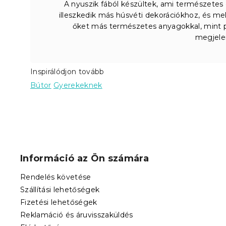
A nyuszik fából készültek, ami természetes 
illeszkedik más húsvéti dekorációkhoz, és me
őket más természetes anyagokkal, mint pé
megjele
Inspirálódjon tovább
Bútor
Gyerekeknek
L
á
b
Információ az Ön számára
l
é
Rendelés követése
c
Szállítási lehetőségek
Fizetési lehetőségek
Reklamáció és áruvisszaküldés