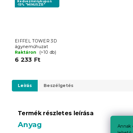
Kedvezménykupon
-15% "MINUSZ15"
EIFFEL TOWER 3D
ágyneműhuzat
Raktáron
(>10 db)
6 233 Ft
Leírás
Beszélgetés
Termék részletes leírása
Anyag
Annak 
lehető 