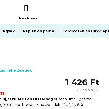
Üres kosár
KOSÁR
Ágyak
Paplan és párna
Törölközők és fürdőlep
ítási lehetőségek
1 426 Ft
1 123 Ft ÁFA nélkül
tt
Egysé
a
újjászületés és frissesség
szimbóluma. Igazítsa
felelően otthonának húsvéti dekorációját.
A 2