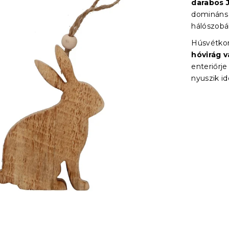
darabos 
domináns 
hálószobá
Húsvétkor 
hóvirág v
enteriőrje
nyuszik id