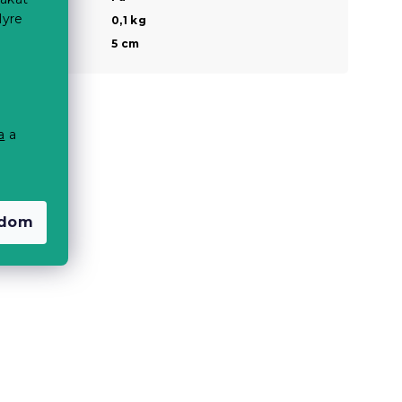
lyre
Súly
0,1 kg
Szélesség
5 cm
a
a
a
adom