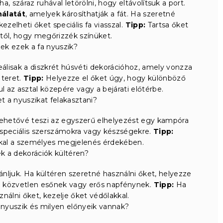
 száraz ruhával letörölni, hogy eltávolítsuk a port.
nálatát
, amelyek károsíthatják a fát. Ha szeretné
zelheti őket speciális fa viasszal.
Tipp:
Tartsa őket
től, hogy megőrizzék színüket.
ek ezek a fa nyuszik?
deálisak a diszkrét húsvéti dekorációhoz, amely vonzza
 teret.
Tipp:
Helyezze el őket úgy, hogy különböző
 az asztal közepére vagy a bejárati előtérbe.
 a nyuszikat felakasztani?
lehetővé teszi az egyszerű elhelyezést egy kampóra
 speciális szerszámokra vagy készségekre.
Tipp:
kkal a személyes megjelenés érdekében.
k a dekorációk kültéren?
jánljuk. Ha kültéren szeretné használni őket, helyezze
e közvetlen esőnek vagy erős napfénynek.
Tipp:
Ha
nálni őket, kezelje őket védőlakkal.
 nyuszik és milyen előnyeik vannak?